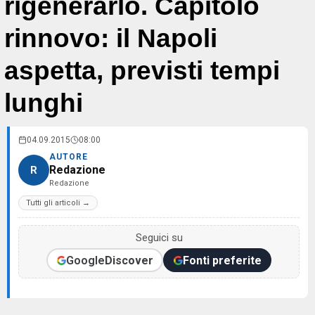
rigenerarlo. Capitolo
rinnovo: il Napoli
aspetta, previsti tempi
lunghi
04.09.2015
08:00
AUTORE
Redazione
R
Redazione
Tutti gli articoli →
Seguici su
Google
Discover
Fonti preferite