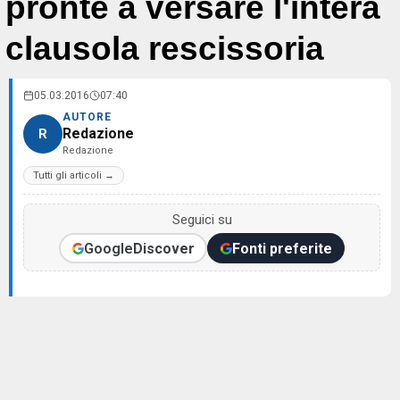
pronte a versare l'intera
clausola rescissoria
05.03.2016
07:40
AUTORE
Redazione
R
Redazione
Tutti gli articoli →
Seguici su
Google
Discover
Fonti preferite