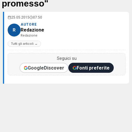
promesso"
25.05.2015
07:50
AUTORE
Redazione
R
Redazione
Tutti gli articoli →
Seguici su
Google
Discover
Fonti preferite