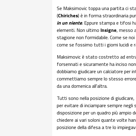
Se Maksimovic toppa una partita ci sta
(
Chiriches
) è in forma straordinaria pu
in un niente
. Eppure stampa e tifosi h
elementi. Non ultimo
Insigne
, messo a
stagione non formidabile. Come se noi
come se fossimo tutti i giorni lucidi e r
Maksimovic è stato costretto ad entrare
forsennati e sicuramente ha inciso non 
dobbiamo giudicare un calciatore per i
commettiamo sempre lo stesso error
da una domenica all'altra.
Tutti sono nella posizione di giudicare
per evitare di inciampare sempre negli 
disposizione per un quadro più ampio d
chiedere ai vari soloni quante volte ha
posizione della difesa a tre lo impiega