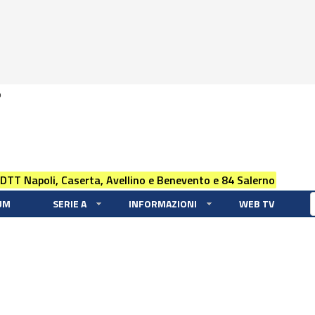
0
 DTT Napoli, Caserta, Avellino e Benevento e 84 Salerno
UM
SERIE A
INFORMAZIONI
WEB TV