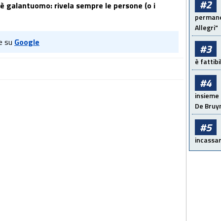
#2
o è galantuomo: rivela sempre le persone (o i
permanen
Allegri"
e su
Google
#3
è fattib
#4
insieme 
De Bruy
#5
incassar