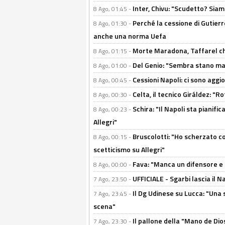
Inter, Chivu: "Scudetto? Siam
8 Ago, 01:45 -
Perché la cessione di Gutierre
8 Ago, 01:30 -
anche una norma Uefa
Morte Maradona, Taffarel cho
8 Ago, 01:15 -
Del Genio: "Sembra stano ma è 
8 Ago, 01:00 -
Cessioni Napoli: ci sono agg
8 Ago, 00:45 -
Celta, il tecnico Giráldez: "
8 Ago, 00:30 -
Schira: "Il Napoli sta pianifi
8 Ago, 00:23 -
Allegri"
Bruscolotti: "Ho scherzato co
8 Ago, 00:15 -
scetticismo su Allegri"
Fava: "Manca un difensore e u
8 Ago, 00:00 -
UFFICIALE - Sgarbi lascia il 
7 Ago, 23:50 -
Il Dg Udinese su Lucca: "Una 
7 Ago, 23:45 -
scena"
Il pallone della "Mano de Dio
7 Ago, 23:30 -