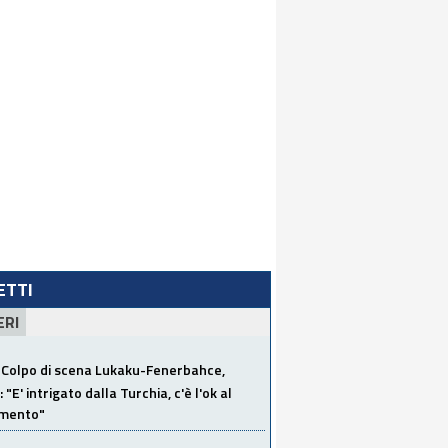
LETTI
ERI
Colpo di scena Lukaku-Fenerbahce,
"E' intrigato dalla Turchia, c'è l'ok al
imento"