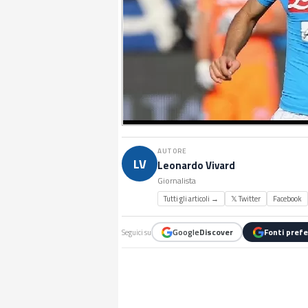
AUTORE
LV
Leonardo Vivard
Giornalista
Tutti gli articoli →
𝕏 Twitter
Facebook
Google
Discover
Fonti prefe
Seguici su