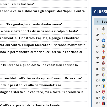
o noi quelli da battere"
z non è valsa a sbloccare gli acquisti del Napoli: c'entra
CLASS
#
Sq
c: "Era gonfio, ho chiesto di intervenire"
1º
così: il pezzo forte di Lucca non è il colpo di testa"
2º
iornamenti su Lindstrom, Cajuste, Ngonge e Cheddira!
3º
Rotazioni contro il Napoli. Mercato? Ci saranno movimenti"
4º
cando la permanenza di Marianucci: arriva la reazione di
5º
6º
7º
n Di Lorenzo e gli ho detto una cosa! Non capisco lo
8º
9º
n sostituto all’altezza di capitan Giovanni Di Lorenzo"
10º
Napoli in prestito: va alla Sambenedettese
11º
stagione storta può capitare, ma è forte! Si prenderà la
12º
13º
14º
s" all'asta: prezzo di partenza da favola