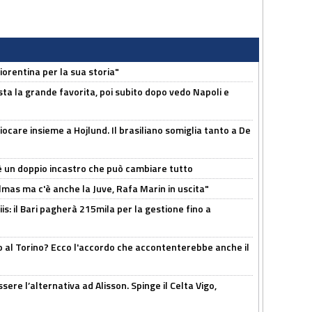
orentina per la sua storia"
sta la grande favorita, poi subito dopo vedo Napoli e
iocare insieme a Hojlund. Il brasiliano somiglia tanto a De
'è un doppio incastro che può cambiare tutto
as ma c'è anche la Juve, Rafa Marin in uscita"
: il Bari pagherà 215mila per la gestione fino a
o al Torino? Ecco l'accordo che accontenterebbe anche il
re l’alternativa ad Alisson. Spinge il Celta Vigo,