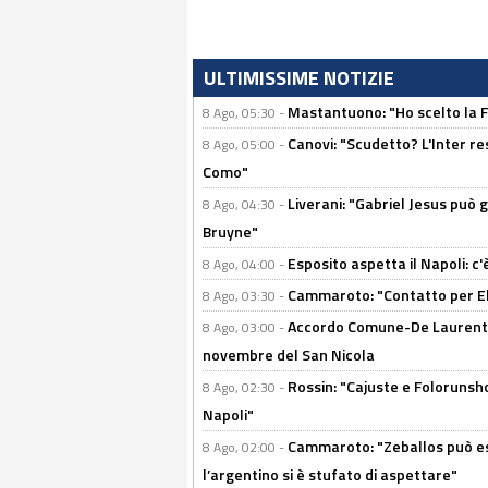
ULTIMISSIME NOTIZIE
Mastantuono: "Ho scelto la Fi
8 Ago, 05:30 -
Canovi: "Scudetto? L'Inter re
8 Ago, 05:00 -
Como"
Liverani: "Gabriel Jesus può g
8 Ago, 04:30 -
Bruyne"
Esposito aspetta il Napoli: c
8 Ago, 04:00 -
Cammaroto: "Contatto per Elm
8 Ago, 03:30 -
Accordo Comune-De Laurentiis
8 Ago, 03:00 -
novembre del San Nicola
Rossin: "Cajuste e Folorunsh
8 Ago, 02:30 -
Napoli"
Cammaroto: "Zeballos può esse
8 Ago, 02:00 -
l’argentino si è stufato di aspettare"