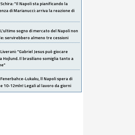
Schira: "Il Napoli sta pianificando la
za di Marianucci: arriva la reazione di
L'ultimo sogno di mercato del Napoli non
ile: servirebbero almeno tre cessioni
Liverani: "Gabriel Jesus può giocare
a Hojlund. Il brasiliano somiglia tanto a
ne"
Fenerbahce-Lukaku, ll Napoli spera di
e 10-12mln! Legali al lavoro da giorni