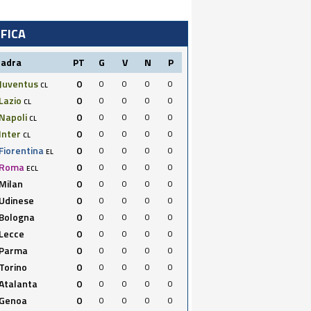
IFICA
uadra
PT
G
V
N
P
Juventus
0
0
0
0
0
CL
Lazio
0
0
0
0
0
CL
Napoli
0
0
0
0
0
CL
Inter
0
0
0
0
0
CL
Fiorentina
0
0
0
0
0
EL
Roma
0
0
0
0
0
ECL
Milan
0
0
0
0
0
Udinese
0
0
0
0
0
Bologna
0
0
0
0
0
Lecce
0
0
0
0
0
Parma
0
0
0
0
0
Torino
0
0
0
0
0
Atalanta
0
0
0
0
0
Genoa
0
0
0
0
0