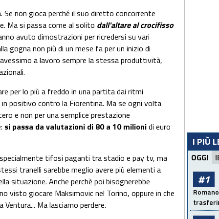
. Se non gioca perché il suo diretto concorrente
re. Ma si passa come al solito
dall'altare al crocifisso
anno avuto dimostrazioni per ricredersi su vari
lla gogna non più di un mese fa per un inizio di
 avessimo a lavoro sempre la stessa produttività,
azionali.
 per lo più a freddo in una partita dai ritmi
in positivo contro la Fiorentina. Ma se ogni volta
ntero e non per una semplice prestazione
e:
si passa da valutazioni di 80 a 10 milioni
di euro
I PIÙ 
OGGI
I
, specialmente tifosi paganti tra stadio e pay tv, ma
stessi tranelli sarebbe meglio avere più elementi a
#1
ella situazione. Anche perchè poi bisognerebbe
Romano: 
nno visto giocare Maksimovic nel Torino, oppure in che
trasfer
va Ventura... Ma lasciamo perdere.