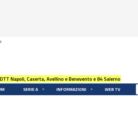
0
 DTT Napoli, Caserta, Avellino e Benevento e 84 Salerno
UM
SERIE A
INFORMAZIONI
WEB TV