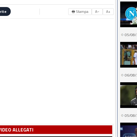
🖶 Stampa
A−
A+
rite
05/08/
06/08/
05/08/
VIDEO ALLEGATI