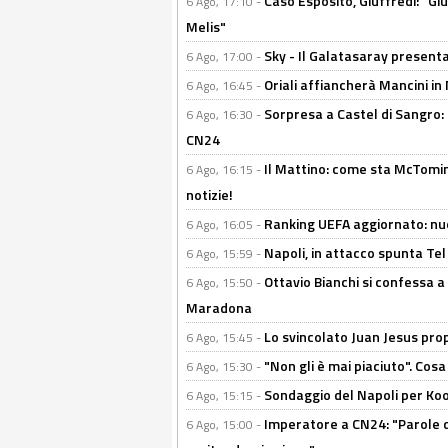
Caso Esposito, Giuffredi: "Giu
6 Ago, 17:10 -
Melis"
Sky - Il Galatasaray presenta
6 Ago, 17:00 -
Oriali affiancherà Mancini in 
6 Ago, 16:45 -
Sorpresa a Castel di Sangro:
6 Ago, 16:30 -
CN24
Il Mattino: come sta McTomi
6 Ago, 16:15 -
notizie!
Ranking UEFA aggiornato: nuov
6 Ago, 16:05 -
Napoli, in attacco spunta Tel
6 Ago, 15:59 -
Ottavio Bianchi si confessa a 
6 Ago, 15:50 -
Maradona
Lo svincolato Juan Jesus prop
6 Ago, 15:45 -
"Non gli è mai piaciuto". Cosa
6 Ago, 15:30 -
Sondaggio del Napoli per Koop
6 Ago, 15:15 -
Imperatore a CN24: "Parole d
6 Ago, 15:00 -