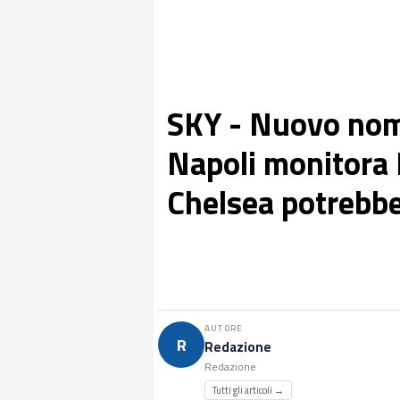
SKY - Nuovo nome 
Napoli monitora 
Chelsea potrebbe
AUTORE
R
Redazione
Redazione
Tutti gli articoli →