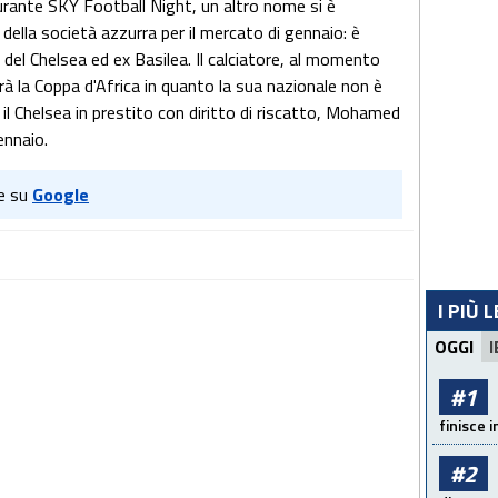
durante SKY Football Night, un altro nome si è
vi della società azzurra per il mercato di gennaio: è
del Chelsea ed ex Basilea. Il calciatore, al momento
rà la Coppa d'Africa in quanto la sua nazionale non è
e il Chelsea in prestito con diritto di riscatto, Mohamed
ennaio.
e su
Google
I PIÙ 
OGGI
I
#1
finisce i
#2