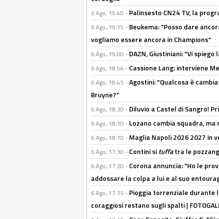
Palinsesto CN24 TV, la prog
6 Ago, 19:40 -
Beukema: "Posso dare ancora 
6 Ago, 19:15 -
vogliamo essere ancora in Champions"
DAZN, Giustiniani: "Vi spiego 
6 Ago, 19:00 -
Cassione Lang: interviene Me
6 Ago, 18:54 -
Agostini: "Qualcosa è cambiat
6 Ago, 18:45 -
Bruyne?"
Diluvio a Castel di Sangro! P
6 Ago, 18:30 -
Lozano cambia squadra, ma re
6 Ago, 18:10 -
Maglia Napoli 2026 2027 in ve
6 Ago, 18:10 -
Contini si
tuffa
tra le pozzang
6 Ago, 17:30 -
Corona annuncia: "Ho le prove
6 Ago, 17:20 -
addossare la colpa a lui e al suo entoura
Pioggia torrenziale durante l
6 Ago, 17:15 -
coraggiosi restano sugli spalti | FOTOG