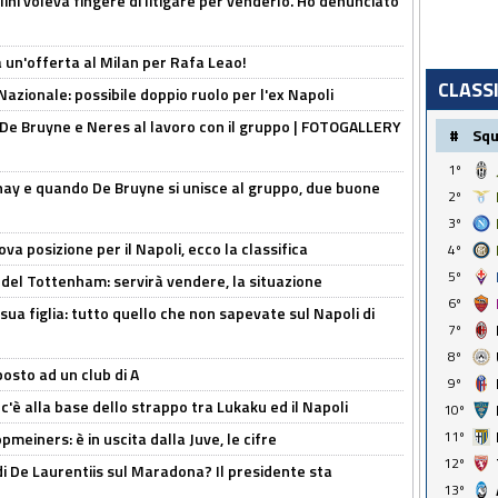
lini voleva fingere di litigare per venderlo. Ho denunciato
 un'offerta al Milan per Rafa Leao!
CLASS
Nazionale: possibile doppio ruolo per l'ex Napoli
 De Bruyne e Neres al lavoro con il gruppo | FOTOGALLERY
#
Sq
1º
nay e quando De Bruyne si unisce al gruppo, due buone
2º
3º
a posizione per il Napoli, ecco la classifica
4º
5º
 del Tottenham: servirà vendere, la situazione
6º
sua figlia: tutto quello che non sapevate sul Napoli di
7º
8º
osto ad un club di A
9º
 c'è alla base dello strappo tra Lukaku ed il Napoli
10º
11º
meiners: è in uscita dalla Juve, le cifre
12º
i De Laurentiis sul Maradona? Il presidente sta
13º