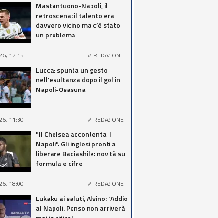
Mastantuono-Napoli, il
retroscena: il talento era
davvero vicino ma c’è stato
un problema
26, 17:15
REDAZIONE
Lucca: spunta un gesto
nell'esultanza dopo il gol in
Napoli-Osasuna
26, 11:30
REDAZIONE
"Il Chelsea accontenta il
Napoli". Gli inglesi pronti a
liberare Badiashile: novità su
formula e cifre
26, 18:00
REDAZIONE
Lukaku ai saluti, Alvino: "Addio
al Napoli. Penso non arriverà
mai in ritiro"