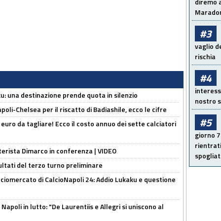
diremo a
Maradon
#3
vaglio d
rischia
#4
interess
ku: una destinazione prende quota in silenzio
nostro s
oli-Chelsea per il riscatto di Badiashile, ecco le cifre
#5
i euro da tagliare! Ecco il costo annuo dei sette calciatori
giorno 7
rientrat
nterista Dimarco in conferenza | VIDEO
spogliato
ultati del terzo turno preliminare
ciomercato di CalcioNapoli 24: Addio Lukaku e questione
apoli in lutto: "De Laurentiis e Allegri si uniscono al