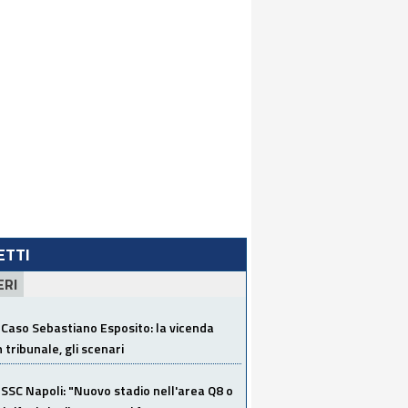
LETTI
ERI
Caso Sebastiano Esposito: la vicenda
n tribunale, gli scenari
SSC Napoli: "Nuovo stadio nell'area Q8 o