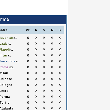
IFICA
uadra
PT
G
V
N
P
Juventus
0
0
0
0
0
CL
Lazio
0
0
0
0
0
CL
Napoli
0
0
0
0
0
CL
Inter
0
0
0
0
0
CL
Fiorentina
0
0
0
0
0
EL
Roma
0
0
0
0
0
ECL
Milan
0
0
0
0
0
Udinese
0
0
0
0
0
Bologna
0
0
0
0
0
Lecce
0
0
0
0
0
Parma
0
0
0
0
0
Torino
0
0
0
0
0
Atalanta
0
0
0
0
0