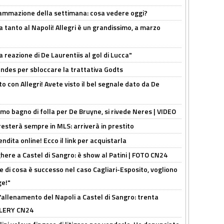
rammazione della settimana: cosa vedere oggi?
tanto al Napoli! Allegri è un grandissimo, a marzo
la reazione di De Laurentiis al gol di Lucca"
ndes per sbloccare la trattativa Godts
o con Allegri! Avete visto il bel segnale dato da De
rimo bagno di folla per De Bruyne, si rivede Neres | VIDEO
sterà sempre in MLS: arriverà in prestito
ndita online! Ecco il link per acquistarla
here a Castel di Sangro: è show al Patini | FOTO CN24
 di cosa è successo nel caso Cagliari-Esposito, vogliono
ge!"
'allenamento del Napoli a Castel di Sangro: trenta
ALLERY CN24