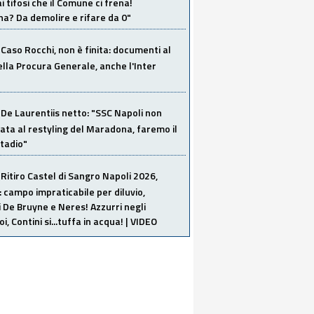
i tifosi che il Comune ci frena!
a? Da demolire e rifare da 0"
Caso Rocchi, non è finita: documenti al
ella Procura Generale, anche l'Inter
De Laurentiis netto: "SSC Napoli non
ata al restyling del Maradona, faremo il
tadio"
Ritiro Castel di Sangro Napoli 2026,
: campo impraticabile per diluvio,
i De Bruyne e Neres! Azzurri negli
i, Contini si...tuffa in acqua! | VIDEO