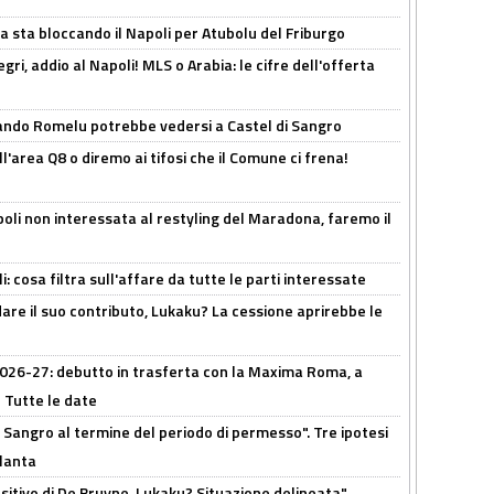
a sta bloccando il Napoli per Atubolu del Friburgo
ri, addio al Napoli! MLS o Arabia: le cifre dell'offerta
ando Romelu potrebbe vedersi a Castel di Sangro
l'area Q8 o diremo ai tifosi che il Comune ci frena!
oli non interessata al restyling del Maradona, faremo il
 cosa filtra sull'affare da tutte le parti interessate
are il suo contributo, Lukaku? La cessione aprirebbe le
 2026-27: debutto in trasferta con la Maxima Roma, a
 Tutte le date
 Sangro al termine del periodo di permesso". Tre ipotesi
tlanta
tivo di De Bruyne, Lukaku? Situazione delineata"