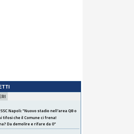
LETTI
ERI
SSC Napoli: "Nuovo stadio nell'area Q8 o
i tifosi che il Comune ci frena!
a? Da demolire e rifare da 0"