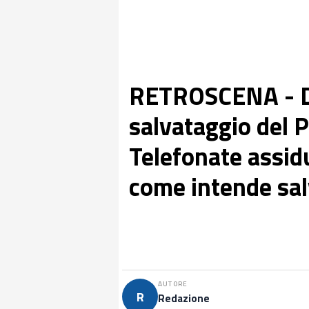
RETROSCENA - Die
salvataggio del P
Telefonate assid
come intende salv
AUTORE
R
Redazione