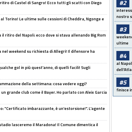
#2
ritiro di Castel di Sangro! Ecco tutti gli scatti con Diego
interess
nostro s
 al Torino! Le ultime sulle cessioni di Cheddira, Ngonge e
#3
 il ritiro del Napoli: ecco dove si stava allenando Big Rom
weekend!
ultime
 nel weekend su richiesta di Allegri! Il difensore ha
#4
al Napol
alche gol in più quest'anno, di quelli facili! Sugli
dell'Atl
#5
rammazione della settimana: cosa vedere oggi?
finisce i
in un grande club come il Bayer. Ho parlato con Aleix Garcia
ito: "Certificato imbarazzante, è un'estorsione!". L'agente
 stadio lasceremo il Maradona! Il Comune dimentica il