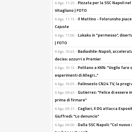
Pizzata per la SSC Napoli nel 
6 Ago, 11:25 -
Vitagliano | FOTO
Il Mattino - Folorunsho piace
6 Ago, 11:15 -
Cajuste
Lukaku in "permesso", diserta
6 Ago, 11:00 -
| FOTO
Badiashile-Napoli, accelerata
6 Ago, 10:45 -
deciso: azzurri o Premier
Politano a KKN: "Voglio fare qu
6 Ago, 10:15 -
esperimenti di Allegri..."
Palinsesto CN24 TV, la prog
6 Ago, 10:05 -
Gutierrez: "Felice di essere 
6 Ago, 09:45 -
prima di firmare"
Cagliari, il DG attacca Espos
6 Ago, 09:31 -
Giuffredi: "Lo denuncio"
Dalla SSC Napoli: "Col nuovo
6 Ago, 09:00 -