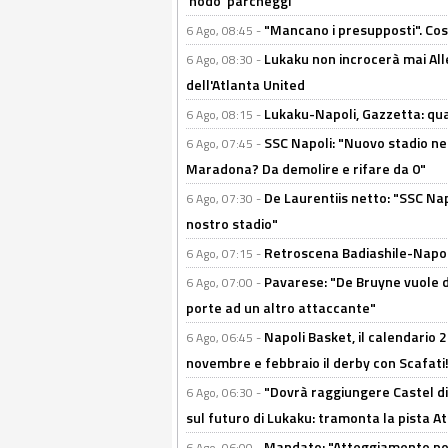
'nodo' parcheggi"
"Mancano i presupposti". Cos
6 Ago, 08:45 -
Lukaku non incrocerà mai Alleg
6 Ago, 08:30 -
dell'Atlanta United
Lukaku-Napoli, Gazzetta: qu
6 Ago, 08:15 -
SSC Napoli: "Nuovo stadio nel
6 Ago, 07:45 -
Maradona? Da demolire e rifare da 0"
De Laurentiis netto: "SSC Nap
6 Ago, 07:30 -
nostro stadio"
Retroscena Badiashile-Napoli:
6 Ago, 07:15 -
Pavarese: "De Bruyne vuole d
6 Ago, 07:00 -
porte ad un altro attaccante"
Napoli Basket, il calendario
6 Ago, 06:45 -
novembre e febbraio il derby con Scafati!
"Dovrà raggiungere Castel di
6 Ago, 06:30 -
sul futuro di Lukaku: tramonta la pista A
Mandato: "Atteggiamento posi
6 Ago, 06:00 -