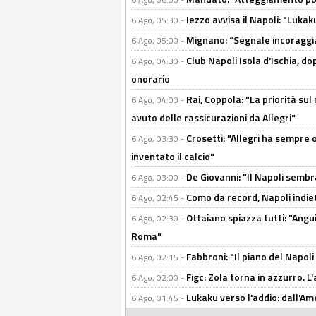
Iezzo avvisa il Napoli: "Lukaku
6 Ago, 05:30 -
Mignano: “Segnale incoraggi
6 Ago, 05:00 -
Club Napoli Isola d'Ischia, 
6 Ago, 04:30 -
onorario
Rai, Coppola: "La priorità su
6 Ago, 04:00 -
avuto delle rassicurazioni da Allegri"
Crosetti: "Allegri ha sempre o
6 Ago, 03:30 -
inventato il calcio"
De Giovanni: "Il Napoli sembr
6 Ago, 03:00 -
Como da record, Napoli indiet
6 Ago, 02:45 -
Ottaiano spiazza tutti: "Ang
6 Ago, 02:30 -
Roma"
Fabbroni: "Il piano del Napoli
6 Ago, 02:15 -
Figc: Zola torna in azzurro. L
6 Ago, 02:00 -
Lukaku verso l'addio: dall'Am
6 Ago, 01:45 -