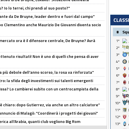
? Io lo terrei, chi prendi al suo posto?"
ante da De Bruyne, leader dentro e fuori dal campo"
CLASS
dopo Clementino anche Maurizio De Giovanni diventa socio
#
Sq
l mercato ora è il difensore centrale, De Bruyne? Avrà
1º
2º
3º
ttenuto risultati! Non è uno di quelli che pensa di aver
4º
5º
a più debole dell'anno scorso, la rosa va rinforzata"
6º
ro: la sfida degli investimenti sui talenti emergenti
7º
uissa? Lo cambierei subito con un centrocampista della
8º
9º
10º
 è chiaro: dopo Gutierrez, via anche un altro calciatore"
11º
'annuncio di Malagò: "Coordinerà i progetti dei giovani"
12º
erica all'Arabia, quanti club vogliono Big Rom
13º