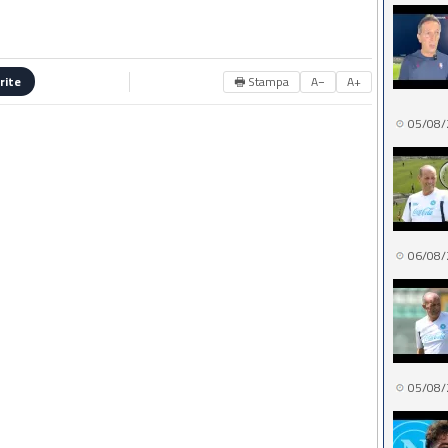
🖶 Stampa
A−
A+
rite
05/08/
06/08/
05/08/