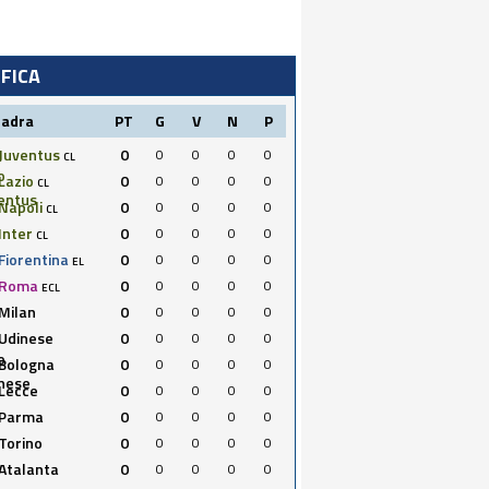
IFICA
uadra
PT
G
V
N
P
Juventus
0
0
0
0
0
CL
Lazio
0
0
0
0
0
CL
Napoli
0
0
0
0
0
CL
Inter
0
0
0
0
0
CL
Fiorentina
0
0
0
0
0
EL
Roma
0
0
0
0
0
ECL
Milan
0
0
0
0
0
Udinese
0
0
0
0
0
Bologna
0
0
0
0
0
Lecce
0
0
0
0
0
Parma
0
0
0
0
0
Torino
0
0
0
0
0
Atalanta
0
0
0
0
0