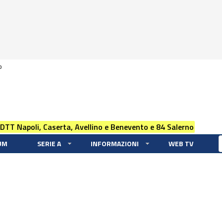
0
 DTT Napoli, Caserta, Avellino e Benevento e 84 Salerno
UM
SERIE A
INFORMAZIONI
WEB TV