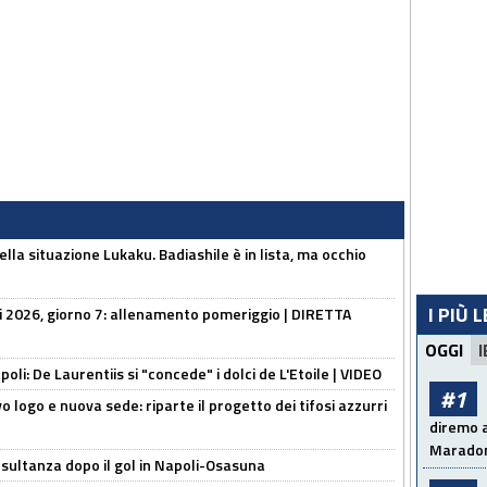
lla situazione Lukaku. Badiashile è in lista, ma occhio
I PIÙ 
li 2026, giorno 7: allenamento pomeriggio | DIRETTA
OGGI
I
apoli: De Laurentiis si "concede" i dolci de L'Etoile | VIDEO
#1
 logo e nuova sede: riparte il progetto dei tifosi azzurri
diremo a
Maradon
esultanza dopo il gol in Napoli-Osasuna