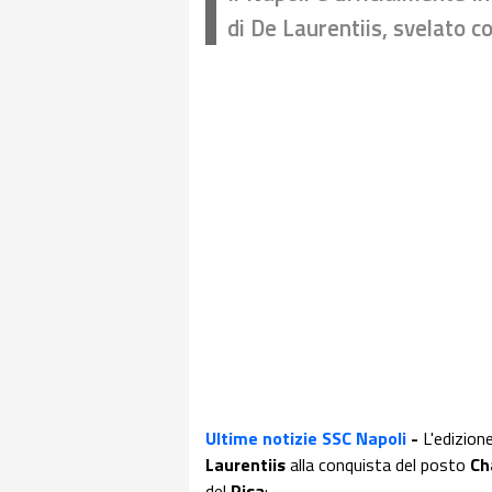
di De Laurentiis, svelato c
Ultime notizie SSC Napoli
-
L'edizion
Laurentiis
alla conquista del posto
Ch
del
Pisa
: