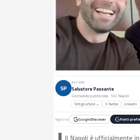
AUTORE
SP
Salvatore Passante
Giornalista pubblicista · SSC Napoli
Tutti gli articoli →
𝕏 Twitter
LinkedIn
Google
Discover
Fonti prefe
Seguici su
Il Napoli è ufficialmente 