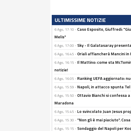
ULTIMISSIME NOTIZIE
Caso Esposito, Giuffredi: "Giu
6 Ago, 17:10 -
Melis"
Sky - Il Galatasaray presenta
6 Ago, 17:00 -
Oriali affiancherà Mancini in 
6 Ago, 16:45 -
Il Mattino: come sta McTomi
6 Ago, 16:15 -
notizie!
Ranking UEFA aggiornato: nuov
6 Ago, 16:05 -
Napoli, in attacco spunta Tel
6 Ago, 15:59 -
Ottavio Bianchi si confessa a 
6 Ago, 15:50 -
Maradona
Lo svincolato Juan Jesus prop
6 Ago, 15:45 -
"Non gli è mai piaciuto". Cosa
6 Ago, 15:30 -
Sondaggio del Napoli per Koop
6 Ago, 15:15 -