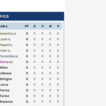
IFICA
uadra
PT
G
V
N
P
Juventus
0
0
0
0
0
CL
Lazio
0
0
0
0
0
CL
Napoli
0
0
0
0
0
CL
Inter
0
0
0
0
0
CL
Fiorentina
0
0
0
0
0
EL
Roma
0
0
0
0
0
ECL
Milan
0
0
0
0
0
Udinese
0
0
0
0
0
Bologna
0
0
0
0
0
Lecce
0
0
0
0
0
Parma
0
0
0
0
0
Torino
0
0
0
0
0
Atalanta
0
0
0
0
0