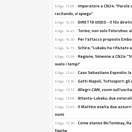
Imperatore a CN24: "Parole d
6 Ago, 15:00 -
recitando, vi spiego"
DIRETTA VIDEO - Il filo dirett
6 Ago, 14:55 -
Torino, non solo Foloruhso: a
6 Ago, 14:45 -
Per l'attacco proposto Embolo
6 Ago, 14:30 -
Schira: "Lukaku ha rifiutato 
6 Ago, 14:15 -
Regione, Simeone a CN24: "St
6 Ago, 13:59 -
svelo i tempi"
Caso Sebastiano Esposito: la v
6 Ago, 13:45 -
Gatti-Napoli, Tuttosport: gli
6 Ago, 13:30 -
Allegri-CAM, zoom sull'uscit
6 Ago, 13:15 -
Atlanta-Lukaku: due ostacoli
6 Ago, 13:00 -
Il Mattino esalta due azzurri 
6 Ago, 12:45 -
nomi
Come stanno McTominay, Rafa 
6 Ago, 12:30 -
fisiche