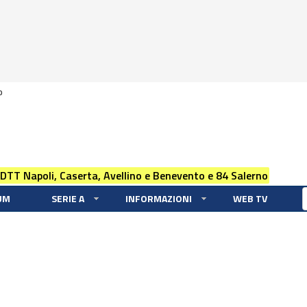
0
 DTT Napoli, Caserta, Avellino e Benevento e 84 Salerno
UM
SERIE A
INFORMAZIONI
WEB TV