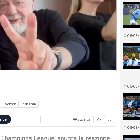
06/08/
06/08/
Facebook
Instagram
🖶 Stampa
A−
A+
rite
06/08/
in Champions League: spunta la reazione