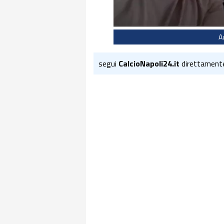
A
segui
CalcioNapoli24.it
direttament