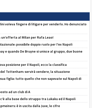
lini voleva fingere di litigare per venderlo. Ho denunciato
 un'offerta al Milan per Rafa Leao!
Nazionale: possibile doppio ruolo per l'ex Napoli
nay e quando De Bruyne si unisce al gruppo, due buone
a posizione per il Napoli, ecco la classifica
 del Tottenham: servirà vendere, la situazione
sua figlia: tutto quello che non sapevate sul Napoli di
osto ad un club di A
 c'è alla base dello strappo tra Lukaku ed il Napoli
meiners: è in uscita dalla Juve, le cifre