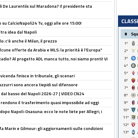
i De Laurentiis sul Maradona? Il presidente sta
CLASS
o su CalcioNapoli24 Tv, oggi alle ore 15:00!
ltra idea dal Napoli
#
Sq
: c'è anche il Milan, il prezzo
1º
alcune offerte da Arabia e MLS: la priorità è l'Europa"
2º
3º
adio? Al progetto ADL manca tutto, noi siamo pronti! Vi
4º
5º
icenda finisce in tribunale, gli scenari
6º
 azzurri sono ancora tiepidi sul difensore
7º
a dal basso del Napoli 2026-27 | VIDEO CN24
8º
 rendono il trasferimento quasi impossibile ad oggi
9º
10º
dopo Napoli-Osasuna: ecco le note liete per Allegri, i
11º
12º
Marin e Gilmour: gli aggiornamenti sulle condizioni
13º