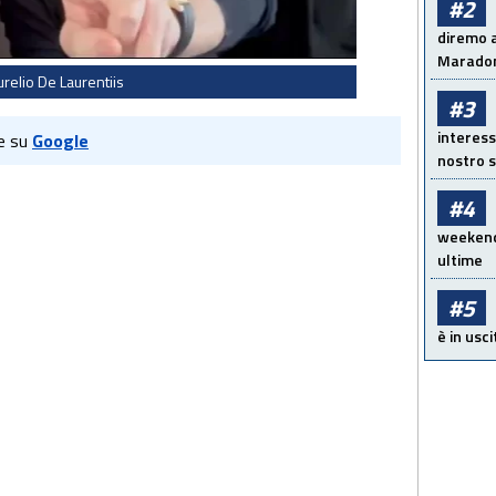
#2
diremo a
Maradon
urelio De Laurentiis
#3
interess
e su
Google
nostro s
#4
weekend!
ultime
#5
è in usci