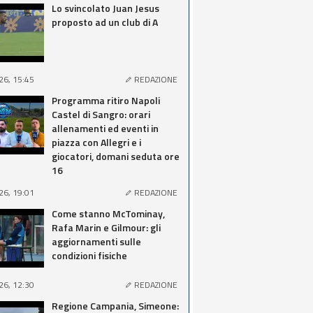
Lo svincolato Juan Jesus
proposto ad un club di A
26, 15:45
REDAZIONE
Programma ritiro Napoli
Castel di Sangro: orari
allenamenti ed eventi in
piazza con Allegri e i
giocatori, domani seduta ore
16
26, 19:01
REDAZIONE
Come stanno McTominay,
Rafa Marin e Gilmour: gli
aggiornamenti sulle
condizioni fisiche
26, 12:30
REDAZIONE
Regione Campania, Simeone: