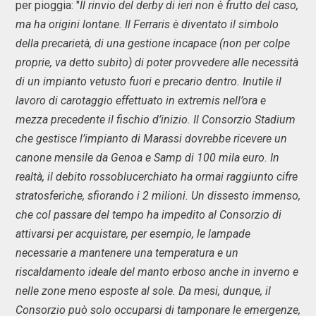
per pioggia: "
Il rinvio del derby di ieri non è frutto del caso,
ma ha origini lontane. Il Ferraris è diventato il simbolo
della precarietà, di una gestione incapace (non per colpe
proprie, va detto subito) di poter provvedere alle necessità
di un impianto vetusto fuori e precario dentro. Inutile il
lavoro di carotaggio effettuato in extremis nell’ora e
mezza precedente il fischio d’inizio. Il Consorzio Stadium
che gestisce l’impianto di Marassi dovrebbe ricevere un
canone mensile da Genoa e Samp di 100 mila euro. In
realtà, il debito rossoblucerchiato ha ormai raggiunto cifre
stratosferiche, sfiorando i 2 milioni. Un dissesto immenso,
che col passare del tempo ha impedito al Consorzio di
attivarsi per acquistare, per esempio, le lampade
necessarie a mantenere una temperatura e un
riscaldamento ideale del manto erboso anche in inverno e
nelle zone meno esposte al sole. Da mesi, dunque, il
Consorzio può solo occuparsi di tamponare le emergenze,