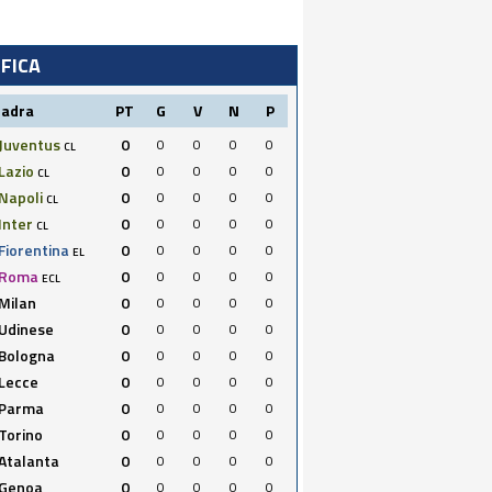
IFICA
uadra
PT
G
V
N
P
Juventus
0
0
0
0
0
CL
Lazio
0
0
0
0
0
CL
Napoli
0
0
0
0
0
CL
Inter
0
0
0
0
0
CL
Fiorentina
0
0
0
0
0
EL
Roma
0
0
0
0
0
ECL
Milan
0
0
0
0
0
Udinese
0
0
0
0
0
Bologna
0
0
0
0
0
Lecce
0
0
0
0
0
Parma
0
0
0
0
0
Torino
0
0
0
0
0
Atalanta
0
0
0
0
0
Genoa
0
0
0
0
0