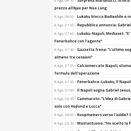
Sorpresa Marianucci, Schira: "
8 Ago, 08:10 -
prezzo all'Ajax per Noa Lang
Lukaku blocca Badiashile e no
8 Ago, 08:00 -
Repubblica annuncia: Gabriel 
8 Ago, 07:50 -
Lukaku-Napoli, Mediaset: "E' f
8 Ago, 07:40 -
Fenerbahce con l'agente"
Gazzetta frena: "L'ultimo sog
8 Ago, 07:30 -
almeno tre cessioni"
Calciomercato Napoli, sfuma 
8 Ago, 07:25 -
formula dell'operazione
Fenerbahce-Lukaku, ll Napoli 
8 Ago, 07:20 -
Il Napoli sogna Gabriel Jesu
8 Ago, 07:00 -
Cammaroto: "L’idea di Gabrie
8 Ago, 06:30 -
solo con Hojlund e Lucca"
Koopmeiners verso l'addio? C'è
8 Ago, 06:00 -
Mastantuono: "Ho scelto la Fi
8 Ago, 05:30 -