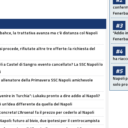
conferma
Fenerb
#3
bahce, la trattativa avanza ma c'è distanza col Napoli
"Addio i
Fenerba
 procede, rifiutate altre tre offerte: la richiesta del
#4
ha riacce
 a Castel di Sangro: evento cancellato? La SSC Napoli lo
#5
i
Napoli p
 allenatore della Primavera SSC Napoli: amichevole
solo pr
venire in Turchia": Lukaku pronto a dire addio al Napoli?
'è un'idea differente da quella del Napoli
oncreta! L'Arsenal fa il prezzo per cederlo al Napoli
Napoli: futuro al bivio, due ipotesi per il centrocampista