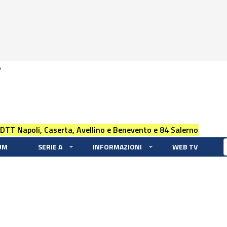
0
 DTT Napoli, Caserta, Avellino e Benevento e 84 Salerno
UM
SERIE A
INFORMAZIONI
WEB TV