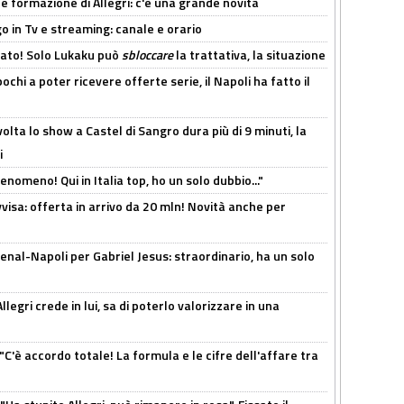
le formazione di Allegri: c'è una grande novità
o in Tv e streaming: canale e orario
cato! Solo Lukaku può
sbloccare
la trattativa, la situazione
ochi a poter ricevere offerte serie, il Napoli ha fatto il
olta lo show a Castel di Sangro dura più di 9 minuti, la
i
enomeno! Qui in Italia top, ho un solo dubbio..."
isa: offerta in arrivo da 20 mln! Novità anche per
enal-Napoli per Gabriel Jesus: straordinario, ha un solo
legri crede in lui, sa di poterlo valorizzare in una
"C'è accordo totale! La formula e le cifre dell'affare tra