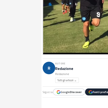
AUTORE
R
Redazione
Redazione
Tutti gli articoli →
Google
Discover
Fonti prefe
Seguici su