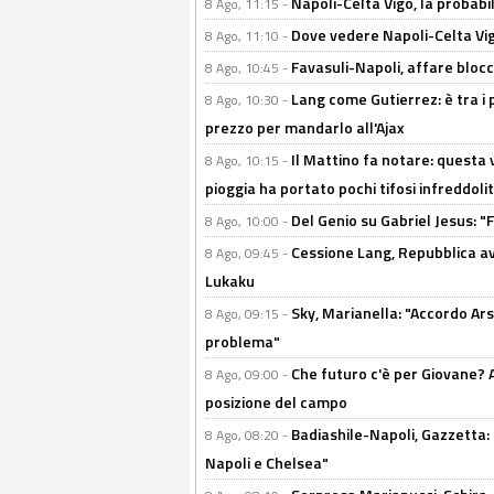
Napoli-Celta Vigo, la probabi
8 Ago, 11:15 -
Dove vedere Napoli-Celta Vig
8 Ago, 11:10 -
Favasuli-Napoli, affare bloc
8 Ago, 10:45 -
Lang come Gutierrez: è tra i p
8 Ago, 10:30 -
prezzo per mandarlo all'Ajax
Il Mattino fa notare: questa v
8 Ago, 10:15 -
pioggia ha portato pochi tifosi infreddolit
Del Genio su Gabriel Jesus: "F
8 Ago, 10:00 -
Cessione Lang, Repubblica avv
8 Ago, 09:45 -
Lukaku
Sky, Marianella: "Accordo Ars
8 Ago, 09:15 -
problema"
Che futuro c'è per Giovane? Al
8 Ago, 09:00 -
posizione del campo
Badiashile-Napoli, Gazzetta: 
8 Ago, 08:20 -
Napoli e Chelsea"