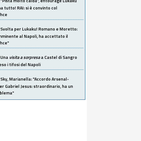
"Pista molto calda", entourage Lukaku
 tutto! RAI: si è convinto col
ahce
Svolta per Lukaku! Romano e Moretto:
mminente al Napoli, ha accettato il
hce"
Una
visita a sorpresa
a Castel di Sangro
so i tifosi del Napoli
Sky, Marianella: "Accordo Arsenal-
er Gabriel Jesus: straordinario, ha un
oblema"