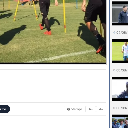
07/08/
08/08/
08/08/
🖶 Stampa
A−
A+
rite