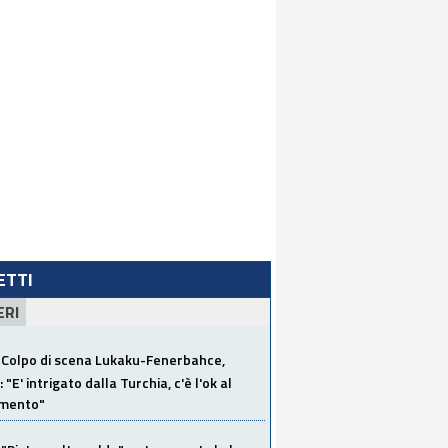
LETTI
ERI
Colpo di scena Lukaku-Fenerbahce,
"E' intrigato dalla Turchia, c'è l'ok al
imento"