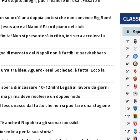
Ha stupito Allegri, può rimanere in rosa". Fissato il
n solo: c'è una doppia ipotesi che non convince Big Rom!
CLASS
Jesus apre al Napoli! Ecco il piano del club
#
Sq
inita! Non si presenterà in ritiro, ieri sera accelerata
1º
2º
no di mercato del Napoli non è fattibile: servirebbero
3º
4º
un'altra idea: Aguerd-Real Sociedad, è fatta! Ecco la
5º
6º
7º
spera di incassare 10-12mln! Legali al lavoro da giorni
8º
s, ma prima deve risolvere un doppio nodo
9º
l Jesus nasce dal fatto che non si può fare una stagione
10º
11º
 anche il Napoli tra gli scenari possibili
12º
orentina per la sua storia"
13º
14º