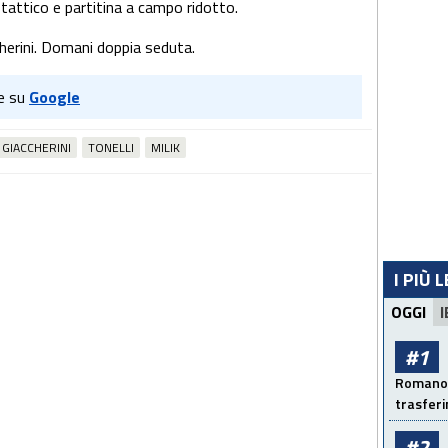
attico e partitina a campo ridotto.
cherini. Domani doppia seduta.
e su
Google
GIACCHERINI
TONELLI
MILIK
I PIÙ 
OGGI
I
#1
Romano: 
trasfer
#2