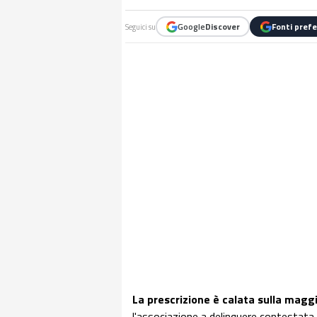
Google
Discover
Fonti prefe
Seguici su
La prescrizione è calata sulla maggi
l'associazione a delinquere contestata 