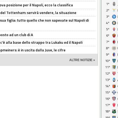
1º
a posizione per il Napoli, ecco la classifica
2º
 del Tottenham: servirà vendere, la situazione
3º
sua figlia: tutto quello che non sapevate sul Napoli di
4º
5º
osto ad un club di A
6º
7º
 c'è alla base dello strappo tra Lukaku ed il Napoli
8º
meiners: è in uscita dalla Juve, le cifre
9º
ALTRE NOTIZIE »
10º
11º
12º
13º
14º
15º
16º
17º
18º
19º