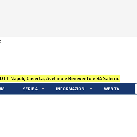
0
 DTT Napoli, Caserta, Avellino e Benevento e 84 Salerno
UM
SERIE A
INFORMAZIONI
WEB TV