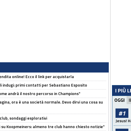
ndita online! Ecco il link per acquistarla
li indugi: primi contatti per Sebastiano Esposito
I PIÙ 
ome andrà il nostro percorso in Champions"
OGGI
I
pagina, ora è una società normale. Devo dirvi una cosa su
#1
club, sondaggi esplorativi
Jesus! H
ci su Koopmeiners: almeno tre club hanno chiesto notizie"