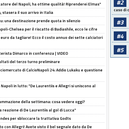
#2
catore del Napoli, ha ottime qualità! Riprenderei Elmas"
caso di
stasera il suo arrivo in Italia
ku: una destinazione prende quota in silenzio
#3
oli-Chelsea per il riscatto di Badiashile, ecco le cifre
#4
i euro da tagliare! Ecco il costo annuo dei sette calciatori
#5
nterista Dimarco in conferenza | VIDEO
ultati del terzo turno preliminare
ciomercato di CalcioNapoli 24: Addio Lukaku e questione
apoli in lutto: "De Laurentiis e Allegri si uniscono al
rammazione della settimana: cosa vedere oggi?
la reazione di De Laurentiis al gol di Lucca"
ndes per sbloccare la trattativa Godts
o con Allegri! Avete visto il bel segnale dato da De