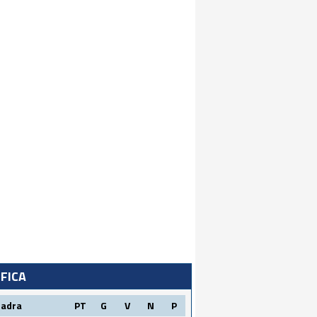
IFICA
uadra
PT
G
V
N
P