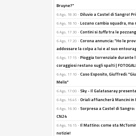
Bruyne?"
Diluvio a Castel di Sangro! P
6 Ago, 18:30 -
Lozano cambia squadra, ma re
6 Ago, 18:10 -
Contini si
tuffa
tra le pozzang
6 Ago, 17:30 -
Corona annuncia: "Ho le prove
6 Ago, 17:20 -
addossare la colpa a lui e al suo entoura
Pioggia torrenziale durante l
6 Ago, 17:15 -
coraggiosi restano sugli spalti | FOTOG
Caso Esposito, Giuffredi: "Giu
6 Ago, 17:10 -
Melis"
Sky - Il Galatasaray presenta
6 Ago, 17:00 -
Oriali affiancherà Mancini in 
6 Ago, 16:45 -
Sorpresa a Castel di Sangro:
6 Ago, 16:30 -
CN24
Il Mattino: come sta McTomi
6 Ago, 16:15 -
notizie!