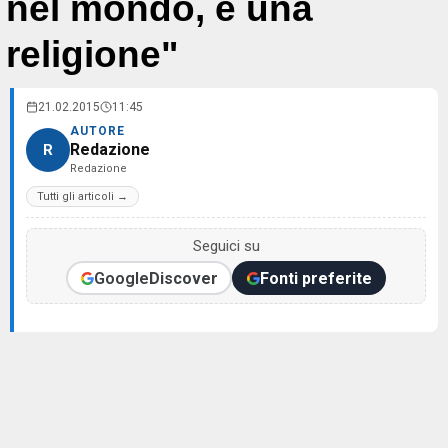
nel mondo, è una
religione"
21.02.2015
11:45
AUTORE
Redazione
R
Redazione
Tutti gli articoli →
Seguici su
Google
Discover
Fonti preferite