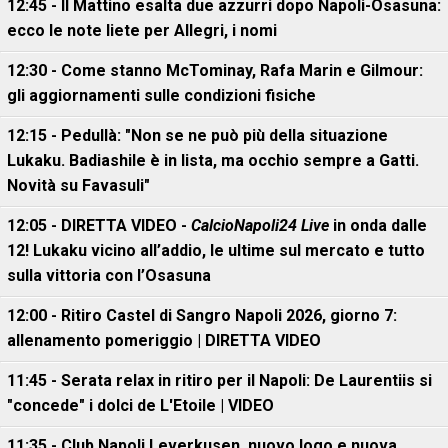
12:45 - Il Mattino esalta due azzurri dopo Napoli-Osasuna:
ecco le note liete per Allegri, i nomi
12:30 - Come stanno McTominay, Rafa Marin e Gilmour:
gli aggiornamenti sulle condizioni fisiche
12:15 - Pedullà: "Non se ne può più della situazione
Lukaku. Badiashile è in lista, ma occhio sempre a Gatti.
Novità su Favasuli"
12:05 - DIRETTA VIDEO -
CalcioNapoli24 Live
in onda dalle
12! Lukaku vicino all’addio, le ultime sul mercato e tutto
sulla vittoria con l’Osasuna
12:00 - Ritiro Castel di Sangro Napoli 2026, giorno 7:
allenamento pomeriggio | DIRETTA VIDEO
11:45 - Serata relax in ritiro per il Napoli: De Laurentiis si
"concede" i dolci de L'Etoile | VIDEO
11:35 - Club Napoli Leverkusen, nuovo logo e nuova