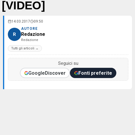
[VIDEO]
14.03.2017
09:50
AUTORE
Redazione
R
Redazione
Tutti gli articoli →
Seguici su
Google
Discover
Fonti preferite