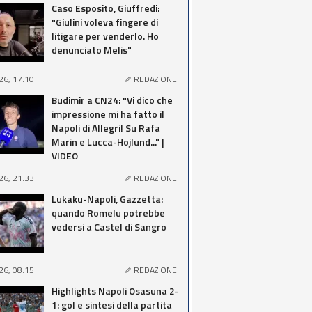
Caso Esposito, Giuffredi:
"Giulini voleva fingere di
litigare per venderlo. Ho
denunciato Melis"
26, 17:10
REDAZIONE
Budimir a CN24: "Vi dico che
impressione mi ha fatto il
Napoli di Allegri! Su Rafa
Marin e Lucca-Hojlund..." |
VIDEO
26, 21:33
REDAZIONE
Lukaku-Napoli, Gazzetta:
quando Romelu potrebbe
vedersi a Castel di Sangro
26, 08:15
REDAZIONE
Highlights Napoli Osasuna 2-
1: gol e sintesi della partita