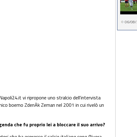
06/08/
poli24.it vi ripropone uno stralcio dell'intervista
ecnico boemo ZdenÄk Zeman nel 2001 in cui rivelò un
nda che fu proprio lei a bloccare il suo arrivo?
tori che ha espresso il calcio italiano sono Rivera,