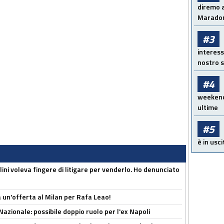
diremo a
Maradon
#3
interess
nostro s
#4
weekend!
ultime
#5
è in usci
lini voleva fingere di litigare per venderlo. Ho denunciato
 un'offerta al Milan per Rafa Leao!
Nazionale: possibile doppio ruolo per l'ex Napoli