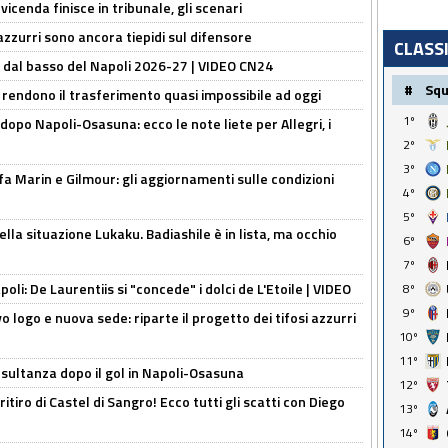
icenda finisce in tribunale, gli scenari
 azzurri sono ancora tiepidi sul difensore
CLASS
a dal basso del Napoli 2026-27 | VIDEO CN24
#
Sq
 rendono il trasferimento quasi impossibile ad oggi
1º
dopo Napoli-Osasuna: ecco le note liete per Allegri, i
2º
3º
Marin e Gilmour: gli aggiornamenti sulle condizioni
4º
5º
lla situazione Lukaku. Badiashile è in lista, ma occhio
6º
7º
apoli: De Laurentiis si "concede" i dolci de L'Etoile | VIDEO
8º
9º
 logo e nuova sede: riparte il progetto dei tifosi azzurri
10º
11º
esultanza dopo il gol in Napoli-Osasuna
12º
ritiro di Castel di Sangro! Ecco tutti gli scatti con Diego
13º
14º