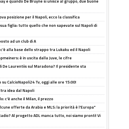
nay e quando De Bruyne si unisce al gruppo, due buone
a posizione per il Napoli, ecco la classifica
sua figlia: tutto quello che non sapevate sul Napoli di
osto ad un club di A
 c'è alla base dello strappo tra Lukaku ed il Napoli
meiners: è in uscita dalla Juve, le cifre
i De Laurentiis sul Maradona? Il presidente sta
o su CalcioNapoli24 Tv, oggi alle ore 15:00!
ltra idea dal Napoli
: c'è anche il Milan, il prezzo
alcune offerte da Arabia e MLS: la priorità è l'Europa"
adio? Al progetto ADL manca tutto, noi siamo pronti! Vi