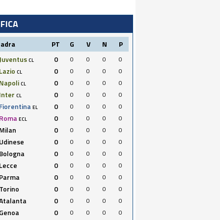
IFICA
uadra
PT
G
V
N
P
Juventus
0
0
0
0
0
CL
Lazio
0
0
0
0
0
CL
Napoli
0
0
0
0
0
CL
Inter
0
0
0
0
0
CL
Fiorentina
0
0
0
0
0
EL
Roma
0
0
0
0
0
ECL
Milan
0
0
0
0
0
Udinese
0
0
0
0
0
Bologna
0
0
0
0
0
Lecce
0
0
0
0
0
Parma
0
0
0
0
0
Torino
0
0
0
0
0
Atalanta
0
0
0
0
0
Genoa
0
0
0
0
0