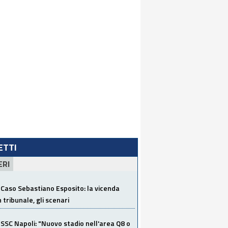
LETTI
ERI
Caso Sebastiano Esposito: la vicenda
n tribunale, gli scenari
SSC Napoli: "Nuovo stadio nell'area Q8 o