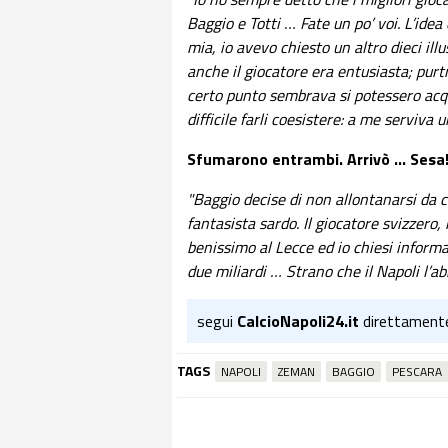
Baggio e Totti … Fate un po’ voi. L’ide
mia, io avevo chiesto un altro dieci ill
anche il giocatore era entusiasta; purt
certo punto sembrava si potessero acq
difficile farli coesistere: a me serviva 
Sfumarono entrambi. Arrivò … Sesa
"Baggio decise di non allontanarsi da c
fantasista sardo. Il giocatore svizzero,
benissimo al Lecce ed io chiesi inform
due miliardi … Strano che il Napoli l’ab
segui
CalcioNapoli24.it
direttament
TAGS
NAPOLI
ZEMAN
BAGGIO
PESCARA