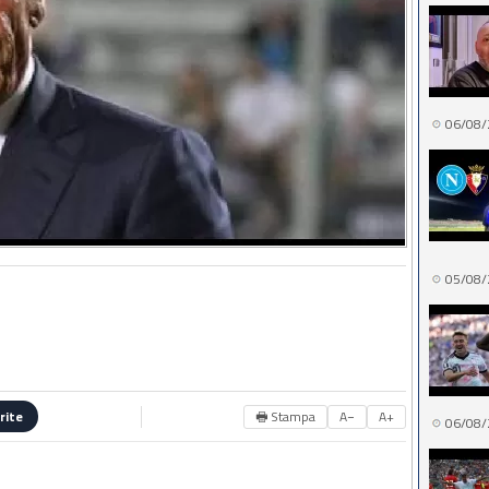
06/08/
05/08/
🖶 Stampa
A−
A+
rite
06/08/