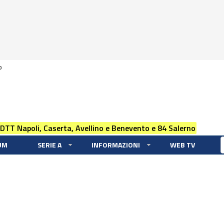
0
 DTT Napoli, Caserta, Avellino e Benevento e 84 Salerno
UM
SERIE A
INFORMAZIONI
WEB TV