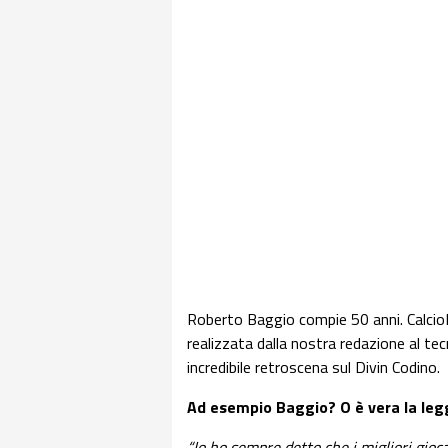
Roberto Baggio compie 50 anni. CalcioNa
realizzata dalla nostra redazione al t
incredibile retroscena sul Divin Codino.
Ad esempio Baggio? O è vera la legge
“Io ho sempre detto che i migliori gioca