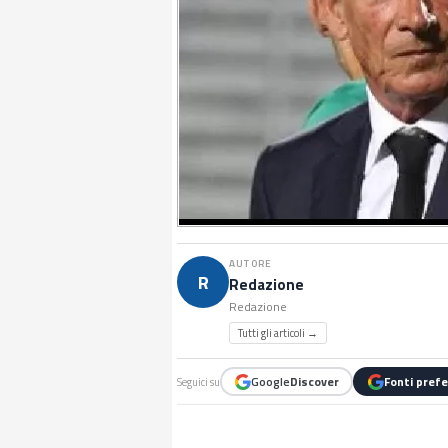
AUTORE
R
Redazione
Redazione
Tutti gli articoli →
Google
Discover
Fonti prefe
Seguici su