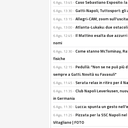
Caso Sebastiano Esposito: la v
6 Ago, 13:45 -
Gatti-Napoli, Tuttosport: gli
6 Ago, 13:30 -
Allegri-CAM, zoom sull'uscit
6 Ago, 13:15 -
Atlanta-Lukaku: due ostacoli
6 Ago, 13:00 -
Il Mattino esalta due azzurri 
6 Ago, 12:45 -
nomi
Come stanno McTominay, Rafa 
6 Ago, 12:30 -
fisiche
Pedullà: "Non se ne può più de
6 Ago, 12:15 -
sempre a Gatti. Novità su Favasuli"
Serata relax in ritiro per il N
6 Ago, 11:45 -
Club Napoli Leverkusen, nuovo
6 Ago, 11:35 -
in Germania
Lucca: spunta un gesto nell'
6 Ago, 11:30 -
Pizzata per la SSC Napoli nel 
6 Ago, 11:25 -
Vitagliano | FOTO