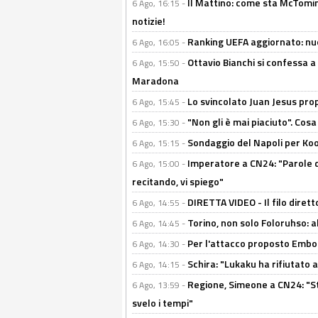
Il Mattino: come sta McTomi
6 Ago, 16:15 -
notizie!
Ranking UEFA aggiornato: nuov
6 Ago, 16:05 -
Ottavio Bianchi si confessa a 
6 Ago, 15:50 -
Maradona
Lo svincolato Juan Jesus prop
6 Ago, 15:45 -
"Non gli è mai piaciuto". Cosa
6 Ago, 15:30 -
Sondaggio del Napoli per Koop
6 Ago, 15:15 -
Imperatore a CN24: "Parole d
6 Ago, 15:00 -
recitando, vi spiego"
DIRETTA VIDEO - Il filo dirett
6 Ago, 14:55 -
Torino, non solo Foloruhso: a
6 Ago, 14:45 -
Per l'attacco proposto Embolo
6 Ago, 14:30 -
Schira: "Lukaku ha rifiutato 
6 Ago, 14:15 -
Regione, Simeone a CN24: "St
6 Ago, 13:59 -
svelo i tempi"