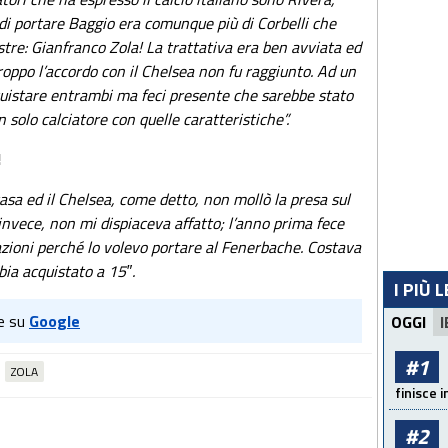
a di portare Baggio era comunque più di Corbelli che
ustre: Gianfranco Zola! La trattativa era ben avviata ed
roppo l’accordo con il Chelsea non fu raggiunto. Ad un
uistare entrambi ma feci presente che sarebbe stato
un solo calciatore con quelle caratteristiche”.
!
asa ed il Chelsea, come detto, non mollò la presa sul
 invece, non mi dispiaceva affatto; l’anno prima fece
azioni perché lo volevo portare al Fenerbache. Costava
bia acquistato a 15″.
I PIÙ 
e su
Google
OGGI
I
#1
ZOLA
finisce i
#2