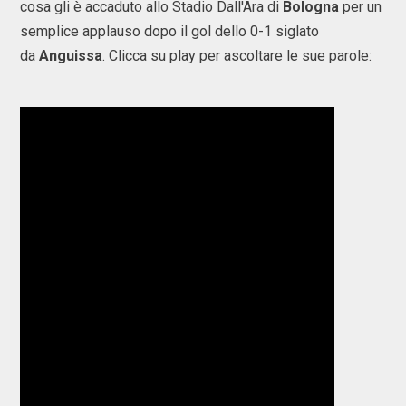
cosa gli è accaduto allo Stadio Dall'Ara di
Bologna
per un
semplice applauso dopo il gol dello 0-1 siglato
da
Anguissa
. Clicca su play per ascoltare le sue parole: