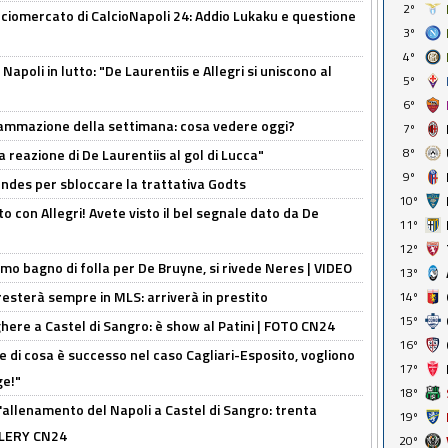
2º
ciomercato di CalcioNapoli 24: Addio Lukaku e questione
3º
4º
apoli in lutto: "De Laurentiis e Allegri si uniscono al
5º
6º
rammazione della settimana: cosa vedere oggi?
7º
8º
la reazione di De Laurentiis al gol di Lucca"
9º
ndes per sbloccare la trattativa Godts
10º
o con Allegri! Avete visto il bel segnale dato da De
11º
12º
rimo bagno di folla per De Bruyne, si rivede Neres | VIDEO
13º
sterà sempre in MLS: arriverà in prestito
14º
15º
here a Castel di Sangro: è show al Patini | FOTO CN24
16º
 di cosa è successo nel caso Cagliari-Esposito, vogliono
17º
ge!"
18º
'allenamento del Napoli a Castel di Sangro: trenta
19º
ALLERY CN24
20º