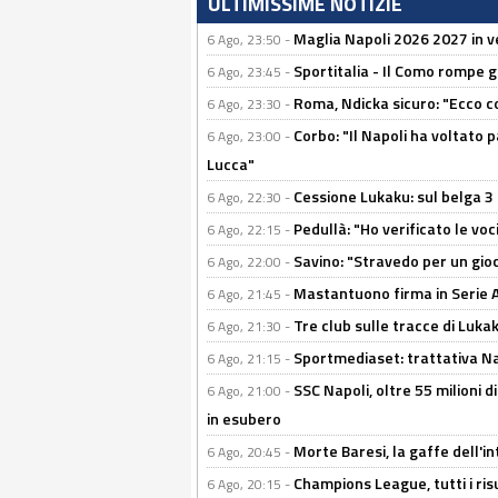
ULTIMISSIME NOTIZIE
Maglia Napoli 2026 2027 in ve
6 Ago, 23:50 -
Sportitalia - Il Como rompe g
6 Ago, 23:45 -
Roma, Ndicka sicuro: "Ecco c
6 Ago, 23:30 -
Corbo: "Il Napoli ha voltato 
6 Ago, 23:00 -
Lucca"
Cessione Lukaku: sul belga 3 
6 Ago, 22:30 -
Pedullà: "Ho verificato le vo
6 Ago, 22:15 -
Savino: "Stravedo per un gio
6 Ago, 22:00 -
Mastantuono firma in Serie A, 
6 Ago, 21:45 -
Tre club sulle tracce di Luka
6 Ago, 21:30 -
Sportmediaset: trattativa Nap
6 Ago, 21:15 -
SSC Napoli, oltre 55 milioni d
6 Ago, 21:00 -
in esubero
Morte Baresi, la gaffe dell'i
6 Ago, 20:45 -
Champions League, tutti i ris
6 Ago, 20:15 -