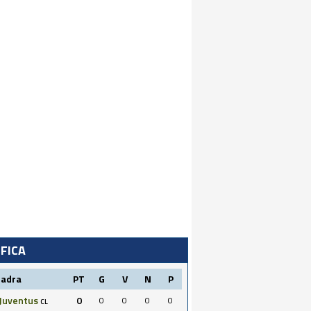
IFICA
uadra
PT
G
V
N
P
Juventus
0
0
0
0
0
CL