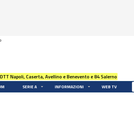
0
 DTT Napoli, Caserta, Avellino e Benevento e 84 Salerno
UM
SERIE A
INFORMAZIONI
WEB TV