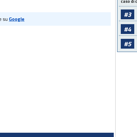
caso di
#3
e su
Google
#4
#5