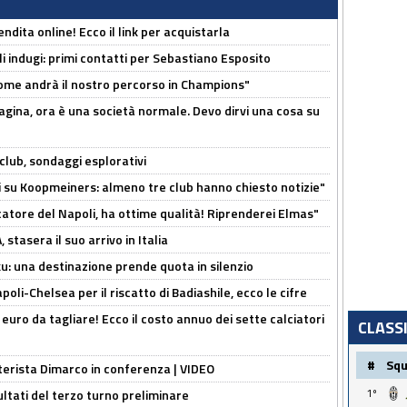
ndita online! Ecco il link per acquistarla
li indugi: primi contatti per Sebastiano Esposito
ome andrà il nostro percorso in Champions"
pagina, ora è una società normale. Devo dirvi una cosa su
club, sondaggi esplorativi
ci su Koopmeiners: almeno tre club hanno chiesto notizie"
catore del Napoli, ha ottime qualità! Riprenderei Elmas"
stasera il suo arrivo in Italia
ku: una destinazione prende quota in silenzio
oli-Chelsea per il riscatto di Badiashile, ecco le cifre
i euro da tagliare! Ecco il costo annuo dei sette calciatori
CLASS
#
Sq
nterista Dimarco in conferenza | VIDEO
1º
ultati del terzo turno preliminare