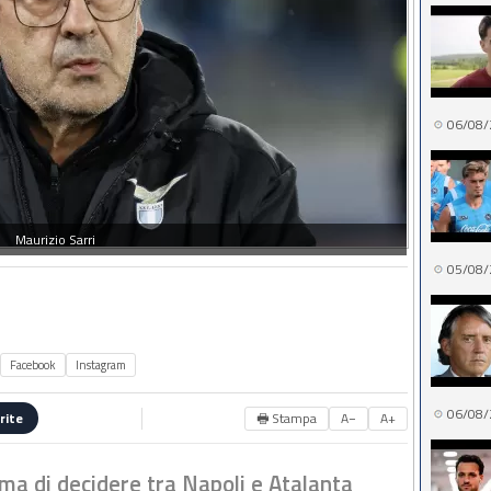
06/08/
Maurizio Sarri
05/08/
Facebook
Instagram
06/08/
🖶 Stampa
A−
A+
rite
ima di decidere tra Napoli e Atalanta