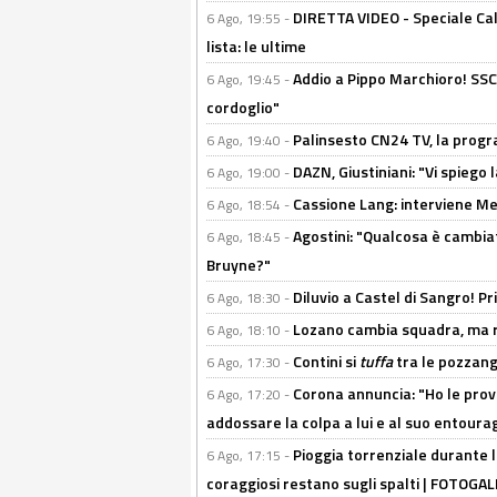
DIRETTA VIDEO - Speciale Cal
6 Ago, 19:55 -
lista: le ultime
Addio a Pippo Marchioro! SSC N
6 Ago, 19:45 -
cordoglio"
Palinsesto CN24 TV, la prog
6 Ago, 19:40 -
DAZN, Giustiniani: "Vi spiego 
6 Ago, 19:00 -
Cassione Lang: interviene Me
6 Ago, 18:54 -
Agostini: "Qualcosa è cambiat
6 Ago, 18:45 -
Bruyne?"
Diluvio a Castel di Sangro! P
6 Ago, 18:30 -
Lozano cambia squadra, ma re
6 Ago, 18:10 -
Contini si
tuffa
tra le pozzang
6 Ago, 17:30 -
Corona annuncia: "Ho le prove
6 Ago, 17:20 -
addossare la colpa a lui e al suo entoura
Pioggia torrenziale durante l
6 Ago, 17:15 -
coraggiosi restano sugli spalti | FOTOG