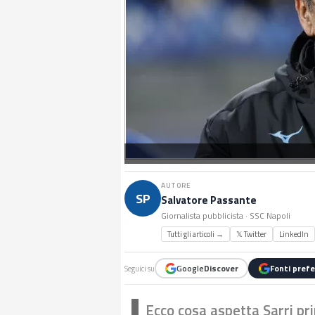
AUTORE
SP
Salvatore Passante
Giornalista pubblicista · SSC Napoli
Tutti gli articoli →
𝕏 Twitter
LinkedIn
Google
Discover
Fonti prefe
Seguici su
Ecco cosa aspetta Sarri pr