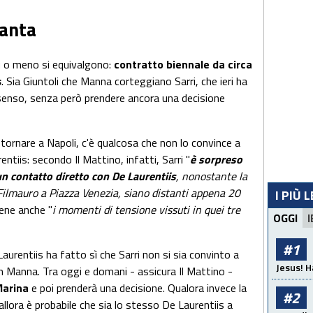
lanta
ù o meno si equivalgono:
contratto biennale da circa
s
. Sia Giuntoli che Manna corteggiano Sarri, che ieri ha
senso, senza però prendere ancora una decisione
 tornare a Napoli, c'è qualcosa che non lo convince a
ntiis: secondo Il Mattino, infatti, Sarri "
è sorpreso
un contatto diretto con De Laurentiis
, nonostante la
Filmauro a Piazza Venezia, siano distanti appena 20
I PIÙ 
bene anche "
i momenti di tensione vissuti in quei tre
OGGI
I
#1
aurentiis ha fatto sì che Sarri non si sia convinto a
Jesus! H
con Manna. Tra oggi e domani - assicura Il Mattino -
Marina
e poi prenderà una decisione. Qualora invece la
#2
llora è probabile che sia lo stesso De Laurentiis a