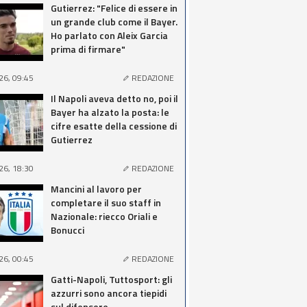
Gutierrez: "Felice di essere in
un grande club come il Bayer.
Ho parlato con Aleix Garcia
prima di firmare"
26, 09:45
REDAZIONE
Il Napoli aveva detto no, poi il
Bayer ha alzato la posta: le
cifre esatte della cessione di
Gutierrez
26, 18:30
REDAZIONE
Mancini al lavoro per
completare il suo staff in
Nazionale: riecco Oriali e
Bonucci
26, 00:45
REDAZIONE
Gatti-Napoli, Tuttosport: gli
azzurri sono ancora tiepidi
sul difensore