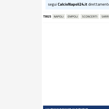
segui
CalcioNapoli24.it
direttament
TAGS
NAPOLI
EMPOLI
SCONCERTI
SARR