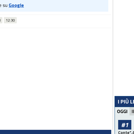
e su
Google
I
12:30
I PIÙ 
OGGI
I
#1
Conte". 