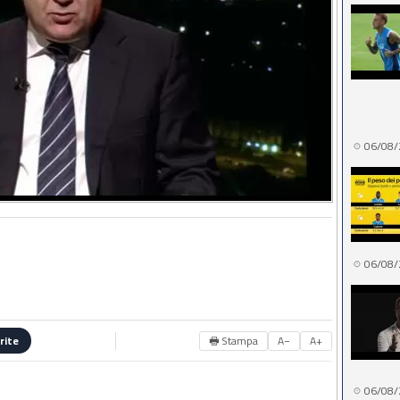
06/08/
06/08/
🖶 Stampa
A−
A+
rite
06/08/