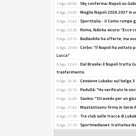
Sky conferma: Napoli su Gabr
7 Ago, 00:00 -
Maglia Napoli 2026 2027 in ve
6 Ago, 23:50 -
Sportitalia - Il Como rompe g
6 Ago, 23:45 -
Roma, Ndicka sicuro: "Ecco c
6 Ago, 23:30 -
Badiashile ha offerte, ma vu
6 Ago, 23:15 -
Corbo: "Il Napoli ha voltato 
6 Ago, 23:00 -
Lucca"
Dal Brasile: il Napoli tratta 
6 Ago, 22:45 -
trasferimento
Cessione Lukaku: sul belga 3 
6 Ago, 22:30 -
Pedullà: "Ho verificato le vo
6 Ago, 22:15 -
Savino: "Stravedo per un gio
6 Ago, 22:00 -
Mastantuono firma in Serie A, 
6 Ago, 21:45 -
Tre club sulle tracce di Luka
6 Ago, 21:30 -
Sportmediaset: trattativa Nap
6 Ago, 21:15 -