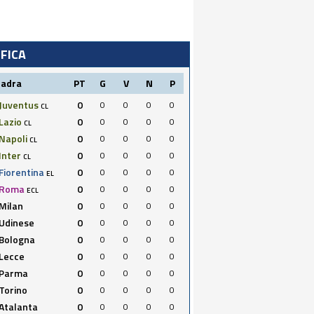
IFICA
uadra
PT
G
V
N
P
Juventus
0
0
0
0
0
CL
Lazio
0
0
0
0
0
CL
Napoli
0
0
0
0
0
CL
Inter
0
0
0
0
0
CL
Fiorentina
0
0
0
0
0
EL
Roma
0
0
0
0
0
ECL
Milan
0
0
0
0
0
Udinese
0
0
0
0
0
Bologna
0
0
0
0
0
Lecce
0
0
0
0
0
Parma
0
0
0
0
0
Torino
0
0
0
0
0
Atalanta
0
0
0
0
0