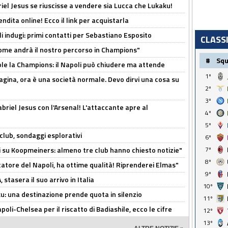
iel Jesus se riuscisse a vendere sia Lucca che Lukaku!
ndita online! Ecco il link per acquistarla
li indugi: primi contatti per Sebastiano Esposito
CLASS
ome andrà il nostro percorso in Champions"
#
Sq
ole la Champions: il Napoli può chiudere ma attende
1º
pagina, ora è una società normale. Devo dirvi una cosa su
2º
3º
Gabriel Jesus con l'Arsenal! L'attaccante apre al
4º
5º
club, sondaggi esplorativi
6º
ci su Koopmeiners: almeno tre club hanno chiesto notizie"
7º
8º
catore del Napoli, ha ottime qualità! Riprenderei Elmas"
9º
stasera il suo arrivo in Italia
10º
ku: una destinazione prende quota in silenzio
11º
oli-Chelsea per il riscatto di Badiashile, ecco le cifre
12º
13º