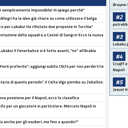
Bruyne: 
è semplicemente impossibile! Vi spiego perché"
#2
 Allegri ha le idee già chiare su come utilizzare il belga
potrebbe
o per Lukaku! Ha rifiutato due proposte in Turchia"
entazione della squadra a Castel di Sangro! Ecco la nuova
#3
Lukaku p
kaku! Il Fenerbahce si è fatto avanti, "no" all'Arabia
#4
Cruijff e
Fonti preferite": aggiungi subito CN24 per non perderti le
Napoli
#5
taria di questo periodo". Il Celta Vigo piomba su Zeballos:
Jesus! H
a posizione per il Napoli, ecco la classifica
tifo per un giocatore in particolare. Mercato Napoli in
rda anche per gli esuberi, ma fino a quando?"