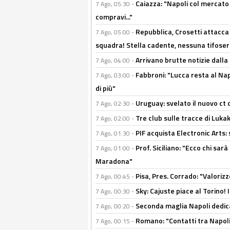
Caiazza: "Napoli col mercato
7 Ago, 05:30 -
compravi..."
Repubblica, Crosetti attacca 
7 Ago, 05:00 -
squadra! Stella cadente, nessuna tifoseri
Arrivano brutte notizie dalla
7 Ago, 04:00 -
Fabbroni: "Lucca resta al Na
7 Ago, 03:00 -
di più"
Uruguay: svelato il nuovo ct d
7 Ago, 02:30 -
Tre club sulle tracce di Luka
7 Ago, 02:00 -
PIF acquista Electronic Arts: 
7 Ago, 01:30 -
Prof. Siciliano: "Ecco chi sarà
7 Ago, 01:00 -
Maradona"
Pisa, Pres. Corrado: "Valoriz
7 Ago, 00:45 -
Sky: Cajuste piace al Torino!
7 Ago, 00:30 -
Seconda maglia Napoli dedica
7 Ago, 00:20 -
Romano: "Contatti tra Napoli 
7 Ago, 00:15 -