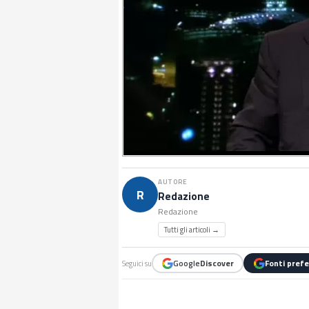
AUTORE
R
Redazione
Redazione
Tutti gli articoli →
Google
Discover
Fonti prefe
Seguici su