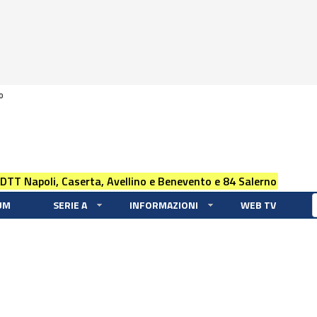
0
 DTT Napoli, Caserta, Avellino e Benevento e 84 Salerno
UM
SERIE A
INFORMAZIONI
WEB TV