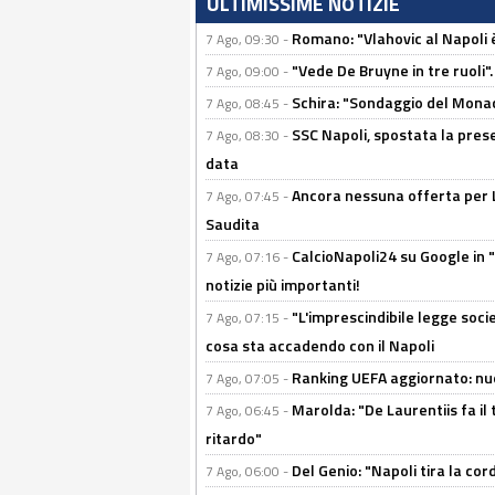
ULTIMISSIME NOTIZIE
Romano: "Vlahovic al Napoli 
7 Ago, 09:30 -
"Vede De Bruyne in tre ruoli".
7 Ago, 09:00 -
Schira: "Sondaggio del Monac
7 Ago, 08:45 -
SSC Napoli, spostata la pres
7 Ago, 08:30 -
data
Ancora nessuna offerta per Lu
7 Ago, 07:45 -
Saudita
CalcioNapoli24 su Google in "
7 Ago, 07:16 -
notizie più importanti!
"L'imprescindibile legge socie
7 Ago, 07:15 -
cosa sta accadendo con il Napoli
Ranking UEFA aggiornato: nuov
7 Ago, 07:05 -
Marolda: "De Laurentiis fa il 
7 Ago, 06:45 -
ritardo"
Del Genio: "Napoli tira la co
7 Ago, 06:00 -