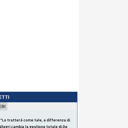
LETTI
ERI
"Lo tratterà come tale, a differenza di
Allegri cambia la gestione totale di De