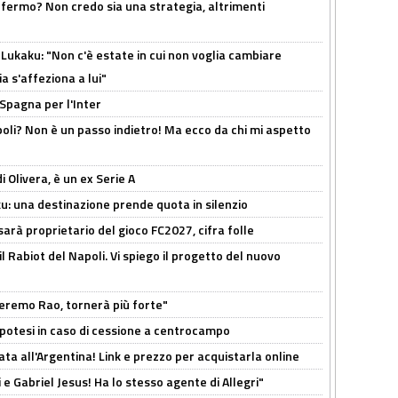
 fermo? Non credo sia una strategia, altrimenti
Lukaku: "Non c'è estate in cui non voglia cambiare
a s'affeziona a lui"
 Spagna per l'Inter
poli? Non è un passo indietro! Ma ecco da chi mi aspetto
i Olivera, è un ex Serie A
ku: una destinazione prende quota in silenzio
sarà proprietario del gioco FC2027, cifra folle
 il Rabiot del Napoli. Vi spiego il progetto del nuovo
zeremo Rao, tornerà più forte"
 Ipotesi in caso di cessione a centrocampo
ta all'Argentina! Link e prezzo per acquistarla online
e Gabriel Jesus! Ha lo stesso agente di Allegri"