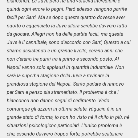
bianconeri. La Juve però ha una voracità incredibile e
quindi ogni errore lo paghi. Però adesso vengono partite
facili per Sarri. Ma se dopo queste quattro dovesse aver
ridotto o agganciato la Juve allora sarebbe davvero tutto
da giocare. Allegri non ha delle partite facili, ma questa
Juve è il cannibale, sono d'accordo con Sarri, Questo a cui
stiamo assistendo è un grande livello, eerano anni che
non c'erano tre punti tra il primo e secondo posto. Al
Napoli vanno solo applausi in quantità industriale. Non
sarà la superba stagione della Juve a rovinare la
grandiosa stagione del Napoli. Sento parlare di rinnovo
per Sarri e penso sia strameritato. Il problema è che i
bianconeri non danno segni di cedimento. Vedo
comunque gli azzurri in ottima salute. Higuain è in un
grande stato di forma, io non ho visto nè il chilo in più, nè
situazioni psicologiche particolari. L'unico problema è
che, essendo davvero troppo forte, potrebbe scatenare