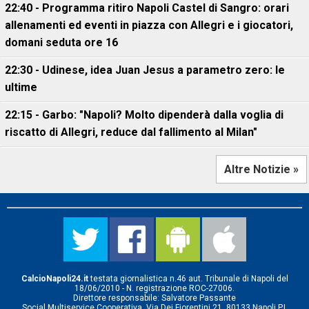
22:40 - Programma ritiro Napoli Castel di Sangro: orari
allenamenti ed eventi in piazza con Allegri e i giocatori,
domani seduta ore 16
22:30 - Udinese, idea Juan Jesus a parametro zero: le
ultime
22:15 - Garbo: "Napoli? Molto dipenderà dalla voglia di
riscatto di Allegri, reduce dal fallimento al Milan"
Altre Notizie »
CalcioNapoli24.it
testata giornalistica n.46 aut. Tribunale di Napoli del
18/06/2010 - N. registrazione ROC-27006.
Direttore responsabile: Salvatore Passante
Social Multiservice Cooperativa, Via Dei Fiorentini 21, 80133 Napoli P.I.