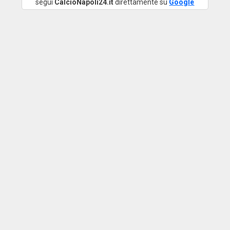
segui
CalcioNapoli24.it
direttamente su
Google