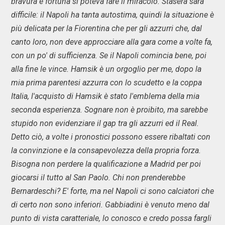
bravura e fortuna si poteva fare il miracolo. Stasera sarà
difficile: il Napoli ha tanta autostima, quindi la situazione è
più delicata per la Fiorentina che per gli azzurri che, dal
canto loro, non deve approcciare alla gara come a volte fa,
con un po' di sufficienza. Se il Napoli comincia bene, poi
alla fine le vince. Hamsik è un orgoglio per me, dopo la
mia prima parentesi azzurra con lo scudetto e la coppa
Italia, l'acquisto di Hamsik è stato l'emblema della mia
seconda esperienza. Sognare non è proibito, ma sarebbe
stupido non evidenziare il gap tra gli azzurri ed il Real.
Detto ciò, a volte i pronostici possono essere ribaltati con
la convinzione e la consapevolezza della propria forza.
Bisogna non perdere la qualificazione a Madrid per poi
giocarsi il tutto al San Paolo. Chi non prenderebbe
Bernardeschi? E' forte, ma nel Napoli ci sono calciatori che
di certo non sono inferiori. Gabbiadini è venuto meno dal
punto di vista caratteriale, lo conosco e credo possa fargli