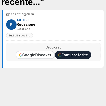
recente..."
18.12.2015
08:50
AUTORE
Redazione
R
Redazione
Tutti gli articoli →
Seguici su
Google
Discover
Fonti preferite