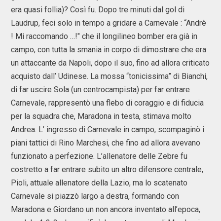
era quasi follia)? Così fu. Dopo tre minuti dal gol di
Laudrup, feci solo in tempo a gridare a Carnevale : “Andrè
! Mi raccomando …!" che il longilineo bomber era già in
campo, con tutta la smania in corpo di dimostrare che era
un attaccante da Napoli, dopo il suo, fino ad allora criticato
acquisto dall’ Udinese. La mossa “tonicissima” di Bianchi,
di far uscire Sola (un centrocampista) per far entrare
Carnevale, rappresentò una flebo di coraggio e di fiducia
per la squadra che, Maradona in testa, stimava molto
Andrea. L’ ingresso di Carnevale in campo, scompaginò i
piani tattici di Rino Marchesi, che fino ad allora avevano
funzionato a perfezione. L’allenatore delle Zebre fu
costretto a far entrare subito un altro difensore centrale,
Pioli, attuale allenatore della Lazio, ma lo scatenato
Carnevale si piazzò largo a destra, formando con
Maradona e Giordano un non ancora inventato all’epoca,