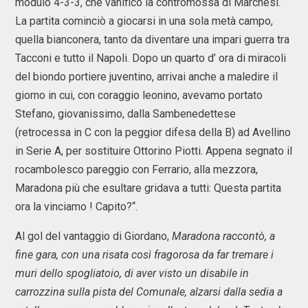
modulo 4-3-3, che vanificò la contromossa di Marchesi.
La partita cominciò a giocarsi in una sola metà campo,
quella bianconera, tanto da diventare una impari guerra tra
Tacconi e tutto il Napoli. Dopo un quarto d’ ora di miracoli
del biondo portiere juventino, arrivai anche a maledire il
giorno in cui, con coraggio leonino, avevamo portato
Stefano, giovanissimo, dalla Sambenedettese
(retrocessa in C con la peggior difesa della B) ad Avellino
in Serie A, per sostituire Ottorino Piotti. Appena segnato il
rocambolesco pareggio con Ferrario, alla mezzora,
Maradona più che esultare gridava a tutti: Questa partita
ora la vinciamo ! Capito?“.
Al gol del vantaggio di Giordano,
Maradona raccontò, a
fine gara, con una risata così fragorosa da far tremare i
muri dello spogliatoio, di aver visto un disabile in
carrozzina sulla pista del Comunale, alzarsi dalla sedia a