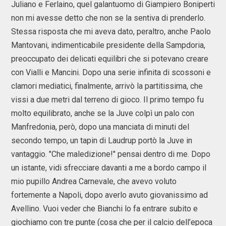
Juliano e Ferlaino, quel galantuomo di Giampiero Boniperti
non mi avesse detto che non se la sentiva di prenderlo.
Stessa risposta che mi aveva dato, peraltro, anche Paolo
Mantovani, indimenticabile presidente della Sampdoria,
preoccupato dei delicati equilibri che si potevano creare
con Vialli e Mancini. Dopo una serie infinita di scossoni e
clamori mediatici, finalmente, arrivò la partitissima, che
vissi a due metri dal terreno di gioco. Il primo tempo fu
molto equilibrato, anche se la Juve colpì un palo con
Manfredonia, però, dopo una manciata di minuti del
secondo tempo, un tapin di Laudrup portò la Juve in
vantaggio. "Che maledizione!" pensai dentro di me. Dopo
un istante, vidi sfrecciare davanti a me a bordo campo il
mio pupillo Andrea Carnevale, che avevo voluto
fortemente a Napoli, dopo averlo avuto giovanissimo ad
Avellino. Vuoi veder che Bianchi lo fa entrare subito e
giochiamo con tre punte (cosa che per il calcio dell’epoca