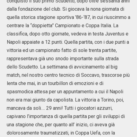
conquistò il suo primo Scudetto, dopo oltre sessanta anni
dalla fondazione del club. Si giocava la nona giornata di
quella storica stagione sportiva ’86-‘87, in cui riuscimmo a
centrare la “doppietta” Campionato e Coppa Italia. La
classifica, dopo otto giornate, vedeva in testa Juventus e
Napoli appaiate a 12 punti. Quella partita, con i due punti a
vittoria ed un campionato fatto di sole trenta partite,
rappresentava già uno snodo importante sulla strada
dello Scudetto. La settimana di avvicinamento al big
match, nel nostro centro tecnico di Soccavo, trascorse più
lenta che mai, in un tourbillon di emozioni e di
spasmodica attesa per un appuntamento a cui il Napoli
non era mai giunto da capolista. La vittoria a Torino, poi,
mancava da soli…. 29 anni! Tutti i giocatori azzurri,
capivano l’importanza di quella partita per gli sviluppi di
una stagione che, per quanto all’ inizio, ci aveva già
dolorosamente traumatizzati, in Coppa Uefa, con la