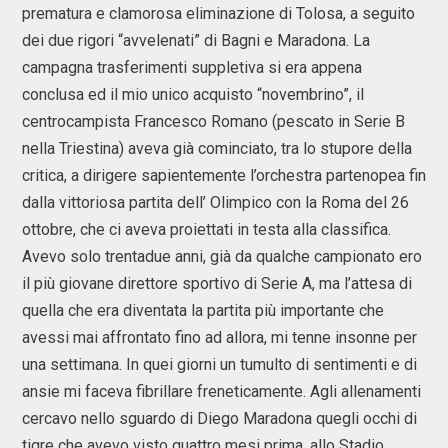
prematura e clamorosa eliminazione di Tolosa, a seguito
dei due rigori “avvelenati” di Bagni e Maradona. La
campagna trasferimenti suppletiva si era appena
conclusa ed il mio unico acquisto “novembrino”, il
centrocampista Francesco Romano (pescato in Serie B
nella Triestina) aveva già cominciato, tra lo stupore della
critica, a dirigere sapientemente l’orchestra partenopea fin
dalla vittoriosa partita dell’ Olimpico con la Roma del 26
ottobre, che ci aveva proiettati in testa alla classifica.
Avevo solo trentadue anni, già da qualche campionato ero
il più giovane direttore sportivo di Serie A, ma l’attesa di
quella che era diventata la partita più importante che
avessi mai affrontato fino ad allora, mi tenne insonne per
una settimana. In quei giorni un tumulto di sentimenti e di
ansie mi faceva fibrillare freneticamente. Agli allenamenti
cercavo nello sguardo di Diego Maradona quegli occhi di
tigre che avevo visto quattro mesi prima, allo Stadio