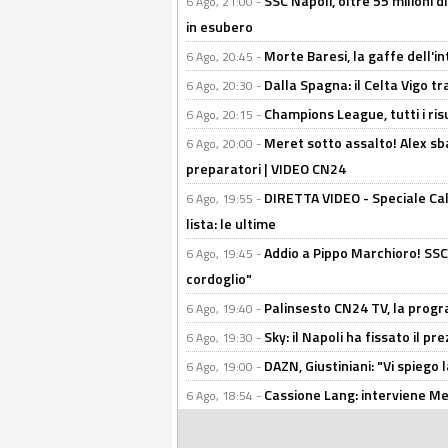
SSC Napoli, oltre 55 milioni d
6 Ago, 21:00 -
in esubero
Morte Baresi, la gaffe dell'i
6 Ago, 20:45 -
Dalla Spagna: il Celta Vigo tr
6 Ago, 20:30 -
Champions League, tutti i ris
6 Ago, 20:15 -
Meret sotto assalto! Alex sba
6 Ago, 20:00 -
preparatori | VIDEO CN24
DIRETTA VIDEO - Speciale Cal
6 Ago, 19:55 -
lista: le ultime
Addio a Pippo Marchioro! SSC N
6 Ago, 19:45 -
cordoglio"
Palinsesto CN24 TV, la prog
6 Ago, 19:40 -
Sky: il Napoli ha fissato il p
6 Ago, 19:30 -
DAZN, Giustiniani: "Vi spiego 
6 Ago, 19:00 -
Cassione Lang: interviene Me
6 Ago, 18:54 -