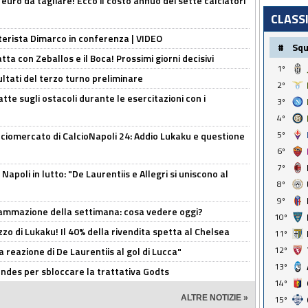
i euro da tagliare! Ecco il costo annuo dei sette calciatori
CLASS
nterista Dimarco in conferenza | VIDEO
#
Sq
atta con Zeballos e il Boca! Prossimi giorni decisivi
1º
ultati del terzo turno preliminare
2º
tte sugli ostacoli durante le esercitazioni con i
3º
4º
5º
ciomercato di CalcioNapoli 24: Addio Lukaku e questione
6º
7º
apoli in lutto: "De Laurentiis e Allegri si uniscono al
8º
9º
rammazione della settimana: cosa vedere oggi?
10º
rezzo di Lukaku! Il 40% della rivendita spetta al Chelsea
11º
12º
la reazione di De Laurentiis al gol di Lucca"
13º
ndes per sbloccare la trattativa Godts
14º
ALTRE NOTIZIE »
15º