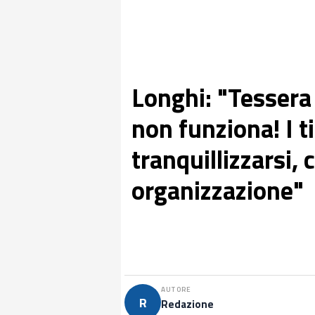
Longhi: "Tessera
non funziona! I t
tranquillizzarsi, 
organizzazione"
AUTORE
R
Redazione