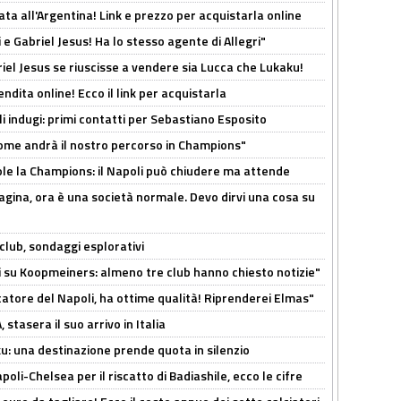
ta all'Argentina! Link e prezzo per acquistarla online
e Gabriel Jesus! Ha lo stesso agente di Allegri"
iel Jesus se riuscisse a vendere sia Lucca che Lukaku!
ndita online! Ecco il link per acquistarla
li indugi: primi contatti per Sebastiano Esposito
ome andrà il nostro percorso in Champions"
ole la Champions: il Napoli può chiudere ma attende
pagina, ora è una società normale. Devo dirvi una cosa su
club, sondaggi esplorativi
ci su Koopmeiners: almeno tre club hanno chiesto notizie"
catore del Napoli, ha ottime qualità! Riprenderei Elmas"
stasera il suo arrivo in Italia
ku: una destinazione prende quota in silenzio
oli-Chelsea per il riscatto di Badiashile, ecco le cifre