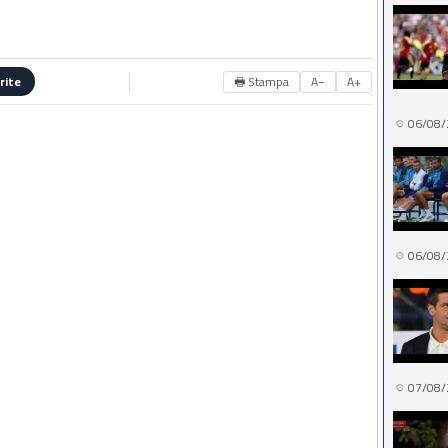
🖶 Stampa
A−
A+
rite
06/08/
06/08/
07/08/