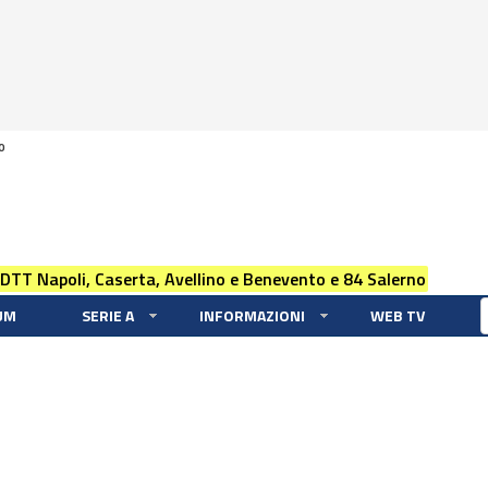
0
 DTT Napoli, Caserta, Avellino e Benevento e 84 Salerno
UM
SERIE A
INFORMAZIONI
WEB TV