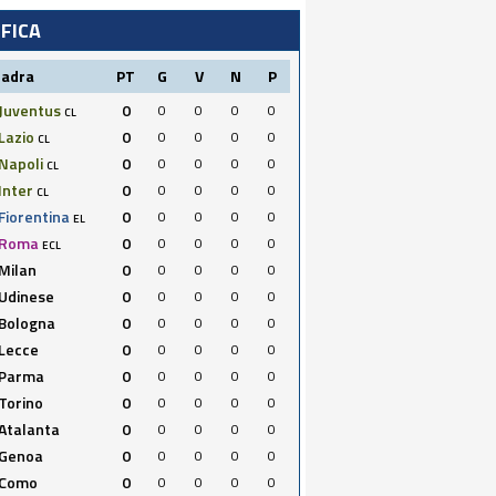
IFICA
uadra
PT
G
V
N
P
Juventus
0
0
0
0
0
CL
Lazio
0
0
0
0
0
CL
Napoli
0
0
0
0
0
CL
Inter
0
0
0
0
0
CL
Fiorentina
0
0
0
0
0
EL
Roma
0
0
0
0
0
ECL
Milan
0
0
0
0
0
Udinese
0
0
0
0
0
Bologna
0
0
0
0
0
Lecce
0
0
0
0
0
Parma
0
0
0
0
0
Torino
0
0
0
0
0
Atalanta
0
0
0
0
0
Genoa
0
0
0
0
0
Como
0
0
0
0
0