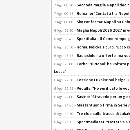
Seconda maglia Napoli dedica
7 Ago, 00:20 -
Romano: "Contatti tra Napoli 
7 Ago, 00:15 -
Sky conferma: Napoli su Gabr
7 Ago, 00:00 -
Maglia Napoli 2026 2027 in ve
6 Ago, 23:50 -
Sportitalia - Il Como rompe g
6 Ago, 23:45 -
Roma, Ndicka sicuro: "Ecco c
6 Ago, 23:30 -
Badiashile ha offerte, ma vu
6 Ago, 23:15 -
Corbo: "Il Napoli ha voltato 
6 Ago, 23:00 -
Lucca"
Cessione Lukaku: sul belga 3 
6 Ago, 22:30 -
Pedullà: "Ho verificato le vo
6 Ago, 22:15 -
Savino: "Stravedo per un gio
6 Ago, 22:00 -
Mastantuono firma in Serie A, 
6 Ago, 21:45 -
Tre club sulle tracce di Luka
6 Ago, 21:30 -
Sportmediaset: trattativa Nap
6 Ago, 21:15 -