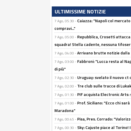
ULTIMISSIME NOTIZIE
Caiazza: "Napoli col mercato
7 Ago, 05:30 -
compravi..."
Repubblica, Crosetti attacca 
7 Ago, 05:00 -
squadra! Stella cadente, nessuna tifoseri
Arrivano brutte notizie dalla
7 Ago, 04:00 -
Fabbroni: "Lucca resta al Na
7 Ago, 03:00 -
di più"
Uruguay: svelato il nuovo ct d
7 Ago, 02:30 -
Tre club sulle tracce di Luka
7 Ago, 02:00 -
PIF acquista Electronic Arts: 
7 Ago, 01:30 -
Prof. Siciliano: "Ecco chi sarà
7 Ago, 01:00 -
Maradona"
Pisa, Pres. Corrado: "Valoriz
7 Ago, 00:45 -
Sky: Cajuste piace al Torino!
7 Ago, 00:30 -