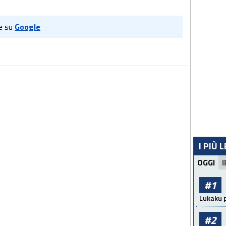
e su
Google
I PIÙ 
OGGI
I
#1
Lukaku p
#2