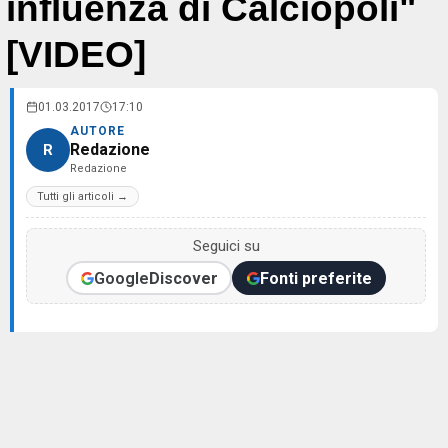
influenza di Calciopoli"
[VIDEO]
01.03.2017
17:10
AUTORE
Redazione
R
Redazione
Tutti gli articoli →
Seguici su
Google
Discover
Fonti preferite