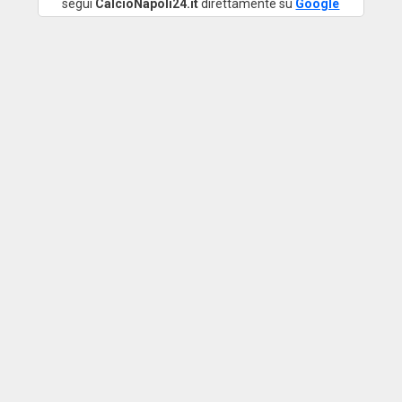
segui
CalcioNapoli24.it
direttamente su
Google