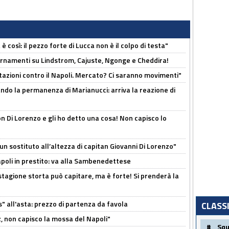
così: il pezzo forte di Lucca non è il colpo di testa"
iornamenti su Lindstrom, Cajuste, Ngonge e Cheddira!
Rotazioni contro il Napoli. Mercato? Ci saranno movimenti"
cando la permanenza di Marianucci: arriva la reazione di
n Di Lorenzo e gli ho detto una cosa! Non capisco lo
n sostituto all’altezza di capitan Giovanni Di Lorenzo"
Napoli in prestito: va alla Sambenedettese
stagione storta può capitare, ma è forte! Si prenderà la
s" all'asta: prezzo di partenza da favola
CLASS
, non capisco la mossa del Napoli"
#
Sq