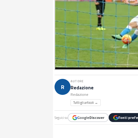
AUTORE
R
Redazione
Redazione
Tutti gli articoli →
Google
Discover
Fonti prefe
Seguici su