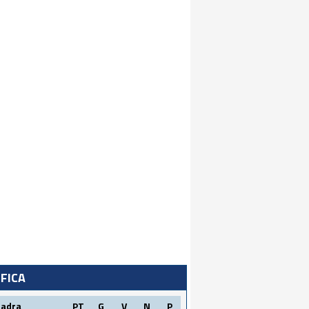
IFICA
uadra
PT
G
V
N
P