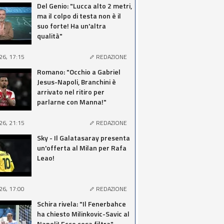
Del Genio: "Lucca alto 2 metri,
ma il colpo di testa non è il
suo forte! Ha un'altra
qualità"
26, 17:15
REDAZIONE
Romano: "Occhio a Gabriel
Jesus-Napoli, Branchini è
arrivato nel ritiro per
parlarne con Manna!"
26, 21:15
REDAZIONE
Sky - Il Galatasaray presenta
un'offerta al Milan per Rafa
Leao!
26, 17:00
REDAZIONE
Schira rivela: "Il Fenerbahce
ha chiesto Milinkovic-Savic al
Napoli! Ecco cosa filtra"