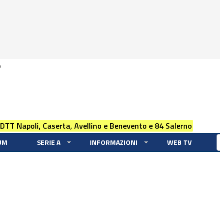
0
 DTT Napoli, Caserta, Avellino e Benevento e 84 Salerno
UM
SERIE A
INFORMAZIONI
WEB TV