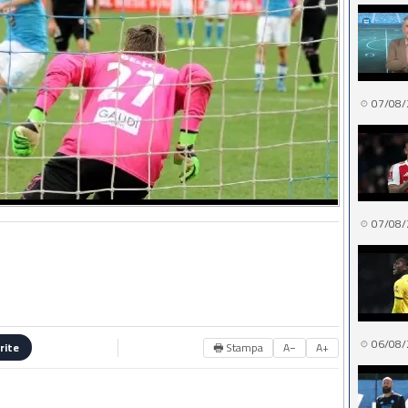
07/08/
07/08/
06/08/
🖶 Stampa
A−
A+
rite