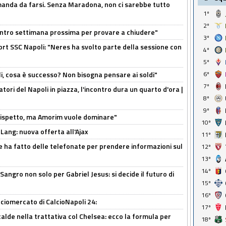
omanda da farsi. Senza Maradona, non ci sarebbe tutto
1º
2º
contro settimana prossima per provare a chiudere"
3º
port SSC Napoli: "Neres ha svolto parte della sessione con
4º
5º
li, cosa è successo? Non bisogna pensare ai soldi"
6º
7º
atori del Napoli in piazza, l'incontro dura un quarto d'ora |
8º
9º
o rispetto, ma Amorim vuole dominare"
10º
 Lang: nuova offerta all'Ajax
11º
e ha fatto delle telefonate per prendere informazioni sul
12º
13º
14º
 Sangro non solo per Gabriel Jesus: si decide il futuro di
15º
16º
ciomercato di CalcioNapoli 24:
17º
calde nella trattativa col Chelsea: ecco la formula per
18º