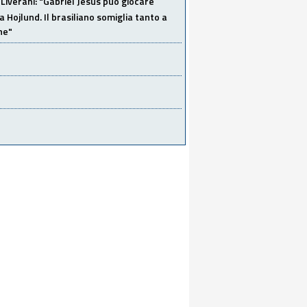
Liverani: "Gabriel Jesus può giocare
a Hojlund. Il brasiliano somiglia tanto a
ne"