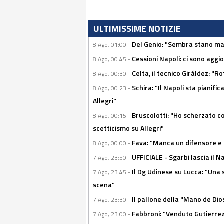
ULTIMISSIME NOTIZIE
Del Genio: "Sembra stano ma è 
8 Ago, 01:00 -
Cessioni Napoli: ci sono agg
8 Ago, 00:45 -
Celta, il tecnico Giráldez: "
8 Ago, 00:30 -
Schira: "Il Napoli sta pianifi
8 Ago, 00:23 -
Allegri"
Bruscolotti: "Ho scherzato co
8 Ago, 00:15 -
scetticismo su Allegri"
Fava: "Manca un difensore e u
8 Ago, 00:00 -
UFFICIALE - Sgarbi lascia il 
7 Ago, 23:50 -
Il Dg Udinese su Lucca: "Una 
7 Ago, 23:45 -
scena"
Il pallone della "Mano de Dio
7 Ago, 23:30 -
Fabbroni: "Venduto Gutierrez
7 Ago, 23:00 -