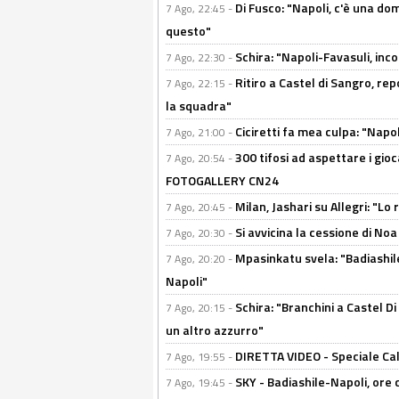
Di Fusco: "Napoli, c'è una d
7 Ago, 22:45 -
questo"
Schira: "Napoli-Favasuli, in
7 Ago, 22:30 -
Ritiro a Castel di Sangro, re
7 Ago, 22:15 -
la squadra"
Ciciretti fa mea culpa: "Napo
7 Ago, 21:00 -
300 tifosi ad aspettare i gioc
7 Ago, 20:54 -
FOTOGALLERY CN24
Milan, Jashari su Allegri: "L
7 Ago, 20:45 -
Si avvicina la cessione di Noa
7 Ago, 20:30 -
Mpasinkatu svela: "Badiashil
7 Ago, 20:20 -
Napoli"
Schira: "Branchini a Castel Di
7 Ago, 20:15 -
un altro azzurro"
DIRETTA VIDEO - Speciale Cal
7 Ago, 19:55 -
SKY - Badiashile-Napoli, ore 
7 Ago, 19:45 -