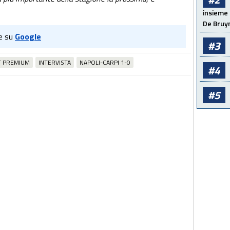
insieme 
De Bruy
e su
Google
#3
T PREMIUM
INTERVISTA
NAPOLI-CARPI 1-0
#4
#5