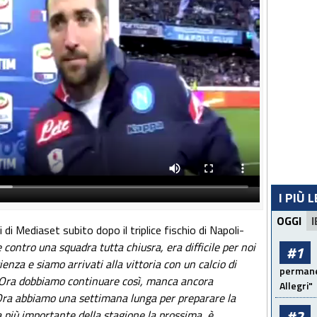
I PIÙ 
OGGI
I
di Mediaset subito dopo il triplice fischio di Napoli-
contro una squadra tutta chiusra, era difficile per noi
#1
enza e siamo arrivati alla vittoria con un calcio di
permanen
. Ora dobbiamo continuare così, manca ancora
Allegri"
Ora abbiamo una settimana lunga per preparare la
#2
a più importante della stagione la prossima, è