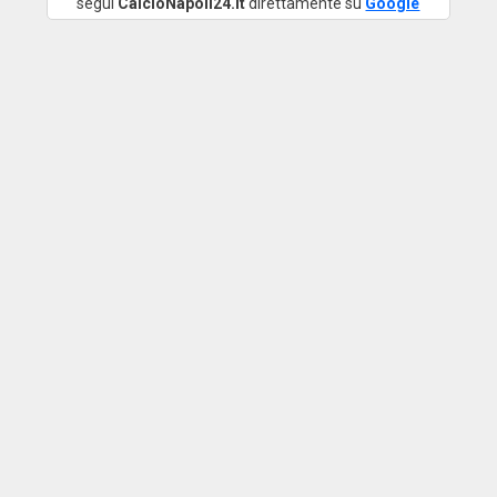
segui
CalcioNapoli24.it
direttamente su
Google