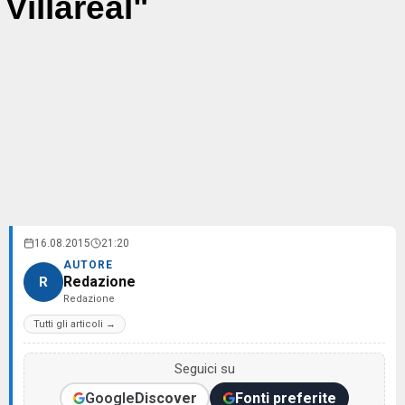
Villareal"
16.08.2015
21:20
AUTORE
Redazione
R
Redazione
Tutti gli articoli →
Seguici su
Google
Discover
Fonti preferite