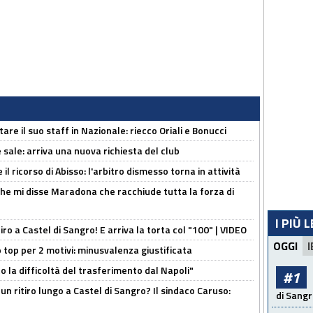
re il suo staff in Nazionale: riecco Oriali e Bonucci
 sale: arriva una nuova richiesta del club
il ricorso di Abisso: l'arbitro dismesso torna in attività
 che mi disse Maradona che racchiude tutta la forza di
I PIÙ 
tiro a Castel di Sangro! E arriva la torta col "100" | VIDEO
OGGI
I
 top per 2 motivi: minusvalenza giustificata
to la difficoltà del trasferimento dal Napoli"
#1
un ritiro lungo a Castel di Sangro? Il sindaco Caruso:
di Sangr