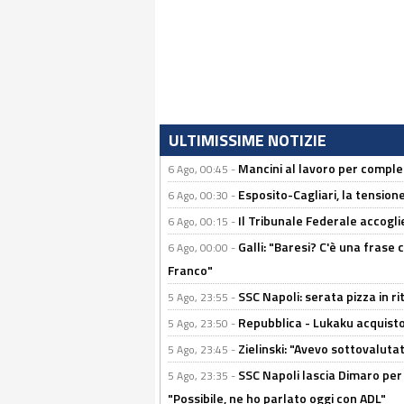
ULTIMISSIME NOTIZIE
Mancini al lavoro per completa
6 Ago, 00:45 -
Esposito-Cagliari, la tensione
6 Ago, 00:30 -
Il Tribunale Federale accoglie 
6 Ago, 00:15 -
Galli: "Baresi? C'è una frase
6 Ago, 00:00 -
Franco"
SSC Napoli: serata pizza in ri
5 Ago, 23:55 -
Repubblica - Lukaku acquisto
5 Ago, 23:50 -
Zielinski: "Avevo sottovaluta
5 Ago, 23:45 -
SSC Napoli lascia Dimaro per 
5 Ago, 23:35 -
"Possibile, ne ho parlato oggi con ADL"