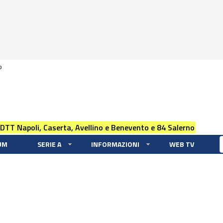
0
 DTT Napoli, Caserta, Avellino e Benevento e 84 Salerno
UM
SERIE A
INFORMAZIONI
WEB TV