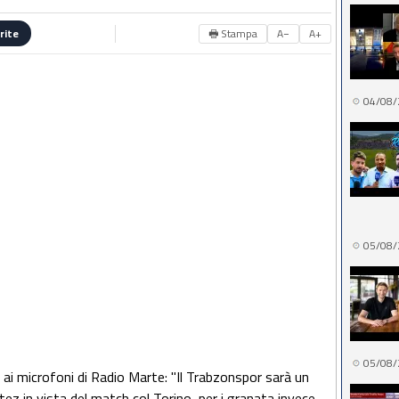
🖶 Stampa
A−
A+
rite
04/08/
05/08/
05/08/
 ai microfoni di Radio Marte: "Il Trabzonspor sarà un
tez in vista del match col Torino, per i granata invece