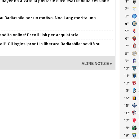
il Bayer ha alzato la posta: le cifre esatte della cessione
1º
2º
3º
 su Badiashile per un motivo. Noa Lang merita una
4º
5º
ndita online! Ecco il link per acquistarla
6º
i". Gli inglesi pronti a liberare Badiashile: novità su
7º
8º
9º
ALTRE NOTIZIE »
10º
11º
12º
13º
14º
15º
16º
17º
18º
19º