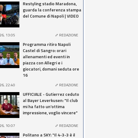
Restyling stadio Maradona,
guarda la conferenza stampa
del Comune di Napoli | VIDEO
26, 13:05
REDAZIONE
Programma ritiro Napoli
Castel di Sangro: orari
allenamenti ed eventi in
piazza con Allegri e i
giocatori, domani seduta ore
16
26, 22:40
REDAZIONE
UFFICIALE - Gutierrez ceduto
al Bayer Leverkusen: "Il club
mi ha fatto un'ottima
impressione, voglio vincere"
26, 10:07
REDAZIONE
Politano a SKY: "Il 4-3-3 è il