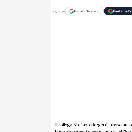
Google
Discover
Fonti prefe
Seguici su
Il collega Stefano Borghi è intervenuto
buon allenamento per gli uomini di Beni