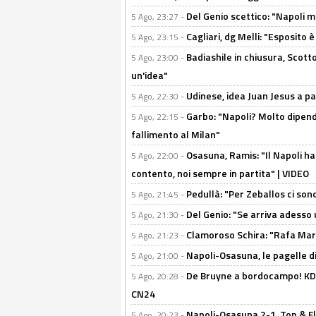
Del Genio scettico: "Napoli m
5 Ago, 23:27 -
Cagliari, dg Melli: "Esposito
5 Ago, 23:15 -
Badiashile in chiusura, Scotto
5 Ago, 23:00 -
un'idea"
Udinese, idea Juan Jesus a p
5 Ago, 22:30 -
Garbo: "Napoli? Molto dipender
5 Ago, 22:15 -
fallimento al Milan"
Osasuna, Ramis: "Il Napoli ha
5 Ago, 22:00 -
contento, noi sempre in partita" | VIDEO
Pedullà: "Per Zeballos ci son
5 Ago, 21:45 -
Del Genio: "Se arriva adesso 
5 Ago, 21:30 -
Clamoroso Schira: "Rafa Mari
5 Ago, 21:23 -
Napoli-Osasuna, le pagelle di
5 Ago, 21:00 -
De Bruyne a bordocampo! KDB
5 Ago, 20:28 -
CN24
Napoli-Osasuna 2-1, Top & Fl
5 Ago, 20:23 -