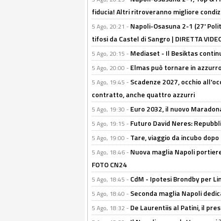
fiducia! Altri ritroveranno migliore condi
Napoli-Osasuna 2-1 (27' Polita
5 Ago, 20:21 -
tifosi da Castel di Sangro | DIRETTA VIDE
Mediaset - Il Besiktas contin
5 Ago, 20:15 -
Elmas può tornare in azzurro:
5 Ago, 20:00 -
Scadenze 2027, occhio all'occ
5 Ago, 19:45 -
contratto, anche quattro azzurri
Euro 2032, il nuovo Maradon
5 Ago, 19:30 -
Futuro David Neres: Repubbli
5 Ago, 19:15 -
Tare, viaggio da incubo dopo i 
5 Ago, 19:00 -
Nuova maglia Napoli portiere
5 Ago, 18:46 -
FOTO CN24
CdM - Ipotesi Brondby per Li
5 Ago, 18:45 -
Seconda maglia Napoli dedica
5 Ago, 18:40 -
De Laurentiis al Patini, il 
5 Ago, 18:32 -