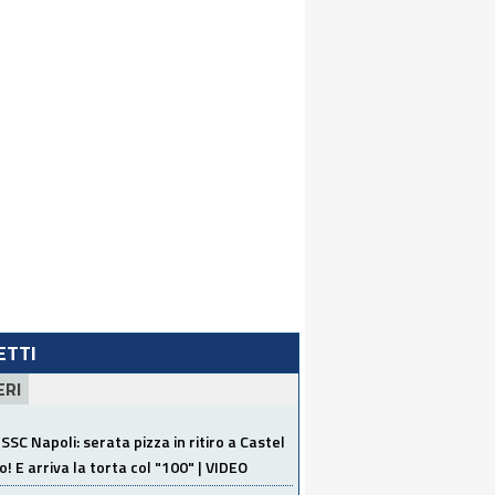
LETTI
ERI
SSC Napoli: serata pizza in ritiro a Castel
o! E arriva la torta col "100" | VIDEO