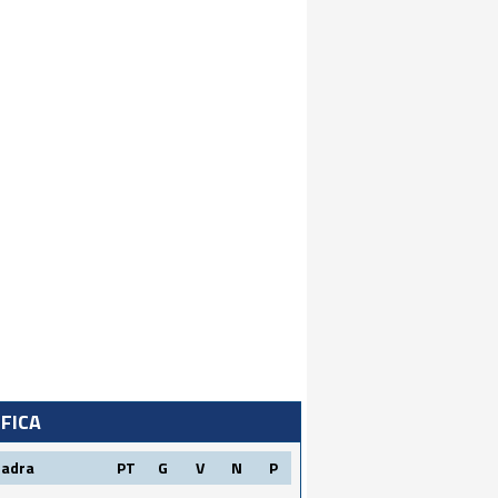
IFICA
uadra
PT
G
V
N
P