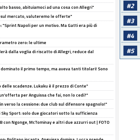
#2
olto basso, abituiamoci ad una cosa con Allegri"
 è sul mercato, valuteremo le offerte"
#3
: "Sprint Napoli per un motivo. Ma Gatti era più di
#4
arametro zero: le ultime
#5
à dalla voglia di riscatto di Allegri, reduce dal
 dominato il primo tempo, ma aveva tanti titolari! Sono
o delle scadenze. Lukaku è il prezzo di Conte"
un'offerta per Anguissa che fai, non lo cedi?"
n verso la cessione: due club sul difensore spagnolo!"
 Sky Sport: solo due giocatori sotto la sufficienza
 con Ngonge, McTominay e altri due azzurri out | FOTO
op: Politano incanta, Anguissa domina, Lucca prende