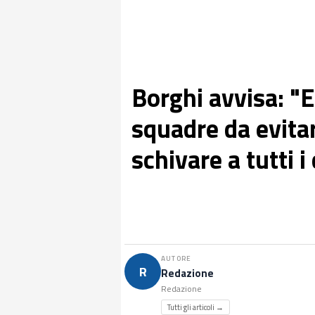
Borghi avvisa: "
squadre da evitar
schivare a tutti i
AUTORE
R
Redazione
Redazione
Tutti gli articoli →