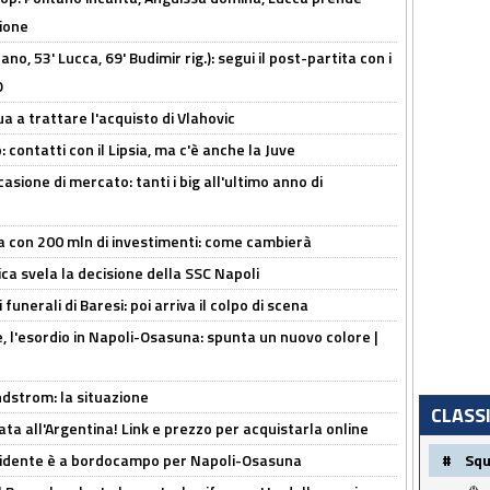
zione
no, 53' Lucca, 69' Budimir rig.): segui il post-partita con i
O
ua a trattare l'acquisto di Vlahovic
 contatti con il Lipsia, ma c'è anche la Juve
asione di mercato: tanti i big all'ultimo anno di
a con 200 mln di investimenti: come cambierà
ca svela la decisione della SSC Napoli
funerali di Baresi: poi arriva il colpo di scena
, l'esordio in Napoli-Osasuna: spunta un nuovo colore |
ndstrom: la situazione
CLASS
ta all'Argentina! Link e prezzo per acquistarla online
presidente è a bordocampo per Napoli-Osasuna
#
Sq