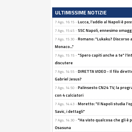
ULTIMISSIME NOTIZIE
Lucca, l'addio al Napoli è poss
7 Ago, 16:15 -
SSC Napoli, ennesimo omaggi
7 Ago, 15:45 -
Romano: "Lukaku? Discorso ap
7 Ago, 15:30 -
Monaco..."
"Spero capiti anche a te" l'i
7 Ago, 15:15 -
discutere
DIRETTA VIDEO - Il filo dirett
7 Ago, 14:55 -
Gabriel Jesus?
Palinsesto CN24 TV, la progr
7 Ago, 14:50 -
con 4 calciatori
Moretto: "Il Napoli studia l’o
7 Ago, 14:43 -
Savic, i dettagli"
"Ha visto qualcosa che gli è 
7 Ago, 14:30 -
Osasuna