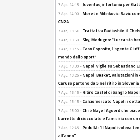
Juventus, infortunio per Gatti
7 Ago, 14:15 -
Meret e Milinkovic-Savic come
7 Ago, 14:00 -
CN24
Trattativa Badiashile: il Chel
7 Ago, 13:56 -
Sky, Modugno: "Lucca sta ben
7 Ago, 13:50 -
Caso Esposito, l'agente Giuff
7 Ago, 13:45 -
mondo dello sport"
Napoli vigile su Sebastiano E
7 Ago, 13:30 -
Napoli Basket, valutazioni in
7 Ago, 13:25 -
Caruso partono da 5 nel ritiro in Slovenia
Ritiro Castel di Sangro Napoli
7 Ago, 13:15 -
Calciomercato Napoli: i detta
7 Ago, 13:15 -
Chi è Nayef Aguerd che piace al
7 Ago, 13:00 -
barrette di cioccolato e l'amicizia con un 
Pedullà: "Il Napoli voleva te
7 Ago, 12:45 -
all'anno"