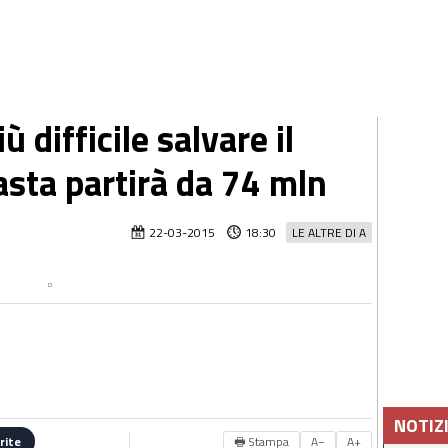
 difficile salvare il
'asta partirà da 74 mln
22-03-2015
18:30
LE ALTRE DI A
NOTIZ
🖶 Stampa
A−
A+
rite