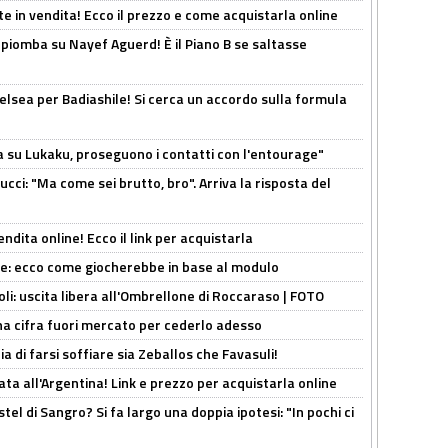
e in vendita! Ecco il prezzo e come acquistarla online
li piomba su Nayef Aguerd! È il Piano B se saltasse
elsea per Badiashile! Si cerca un accordo sulla formula
a su Lukaku, proseguono i contatti con l'entourage"
cci: "Ma come sei brutto, bro". Arriva la risposta del
ndita online! Ecco il link per acquistarla
yne: ecco come giocherebbe in base al modulo
oli: uscita libera all'Ombrellone di Roccaraso | FOTO
una cifra fuori mercato per cederlo adesso
ia di farsi soffiare sia Zeballos che Favasuli!
ta all'Argentina! Link e prezzo per acquistarla online
el di Sangro? Si fa largo una doppia ipotesi: "In pochi ci