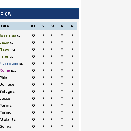
IFICA
uadra
PT
G
V
N
P
Juventus
0
0
0
0
0
CL
Lazio
0
0
0
0
0
CL
Napoli
0
0
0
0
0
CL
Inter
0
0
0
0
0
CL
Fiorentina
0
0
0
0
0
EL
Roma
0
0
0
0
0
ECL
Milan
0
0
0
0
0
Udinese
0
0
0
0
0
Bologna
0
0
0
0
0
Lecce
0
0
0
0
0
Parma
0
0
0
0
0
Torino
0
0
0
0
0
Atalanta
0
0
0
0
0
Genoa
0
0
0
0
0