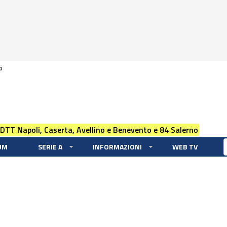
0
 DTT Napoli, Caserta, Avellino e Benevento e 84 Salerno
UM
SERIE A
INFORMAZIONI
WEB TV