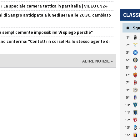
ri? La speciale camera tattica in partitella | VIDEO CN24
CLASS
 di Sangro anticipata a lunedì sera alle 20.30, cambiato
#
Sq
è semplicemente impossibile! Vi spiego perché"
1º
ano conferma: "Contatti in corso! Ha lo stesso agente di
2º
3º
4º
ALTRE NOTIZIE »
5º
6º
7º
8º
9º
10º
11º
12º
13º
14º