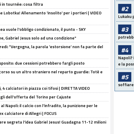
 in tournée: cosa filtra
#2
 Lobotka! Allenamento 'insolito' per i portieri | VIDEO
Lukaku p
#3
sea vuole l'obbligo condizionato, il punto - SKY
potrebbe
e, Gabriel Jesus solo ad una condizione"
redi: "Vergogna, la parola 'estorsione' non fa parte del
#4
Napoli? 
sposito: due cessioni potrebbero fargli posto
e la pos
 corso su un altro straniero nel reparto guardie: Totè e
#5
soffiare
, 4 calciatori in piazza coi tifosi | DIRETTA VIDEO
gli dell'offerta del Torino per Cajuste
 Napoli: il calcio con l'infradito, la punizione per le
ex calciatore di Allegri | FOCUS
nere segreta l'idea Gabriel Jesus! Guadagna 11-12 milioni