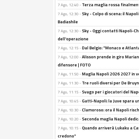
Terza maglia rossa finalment
7 Ago, 12:40 -
Sky - Colpo di scena: il Napo
7 Ago, 12:30 -
Badiashile
Sky - Oggi contatti Napoli-Ch
7 Ago, 12:30 -
dell'operazione
Dal Belgio: "Monaco e Atlant
7 Ago, 12:15 -
Alisson prende in giro Marianu
7 Ago, 12:00 -
difensore | FOTO
Maglia Napoli 2026 2027 in ve
7 Ago, 11:50 -
Tre ruoli diversi per De Bru
7 Ago, 11:30 -
Svago per i giocatori del Nap
7 Ago, 11:15 -
Gatti-Napoli: la Juve spara 
7 Ago, 10:45 -
Clamoroso: ora il Napoli risch
7 Ago, 10:30 -
Seconda maglia Napoli dedica
7 Ago, 10:20 -
Quando arriverà Lukaku a Cast
7 Ago, 10:15 -
credono"