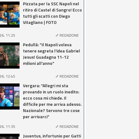
Pizzata per la SSC Napoli nel
ritiro di Castel di Sangro! Ecco
tutti gli scatti con Diego
Vitagliano | FOTO
26, 11:25
REDAZIONE
Pedullà: "Il Napoli voleva
tenere segreta l'idea Gabriel
Jesus! Guadagna 11-12
milioni all'anno"
26, 12:45
REDAZIONE
Vergara: "Allegri mi sta
provando in un ruolo inedito:
ecco cosa mi chiede. Il
difficile per me arriva adesso.
Nazionale? Servono tre cose
per arrivarci"
26, 11:35
REDAZIONE
Juventus, infortunio per Gatti