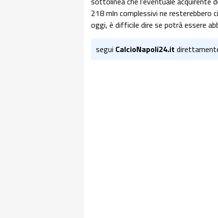
sottolinea che l'eventuale acquirente do
218 mln complessivi ne resterebbero ci
oggi, è difficile dire se potrà essere a
segui
CalcioNapoli24.it
direttament