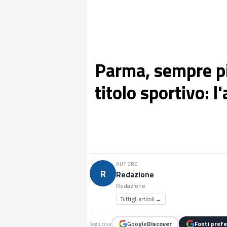
Parma, sempre più
titolo sportivo: l
AUTORE
R
Redazione
Redazione
Tutti gli articoli →
Google
Discover
Fonti prefe
Seguici su