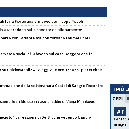
ibile: la Fiorentina si muove per il dopo Piccoli
o a Maradona sulle canotte da allenamento!
erto con l'Atlanta ma non tornano i numeri, poi il
ntervento social di Schwoch sul caso Roggero che fa
o su CalcioNapoli24 Tv, oggi alle ore 15:00! Vi piacerebbe
ammazione della settimana: a Castel di Sangro l'incontro
I PIÙ 
OGGI
I
pzione Juan Musso in caso di addio di Vanja Milinkovic-
#1
piaciuto". La reazione di De Bruyne vedendo Napoli-
Conte". 
Bruyne: 