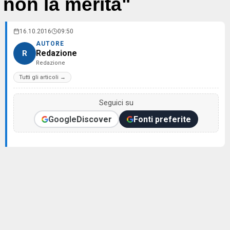
non la merita"
16.10.2016
09:50
AUTORE
Redazione
R
Redazione
Tutti gli articoli →
Seguici su
Google
Discover
Fonti preferite