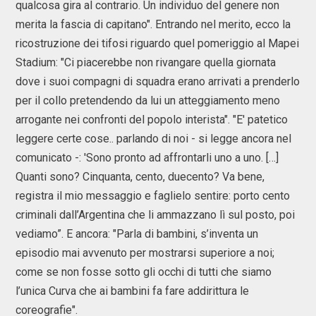
qualcosa gira al contrario. Un individuo del genere non
merita la fascia di capitano". Entrando nel merito, ecco la
ricostruzione dei tifosi riguardo quel pomeriggio al Mapei
Stadium: "Ci piacerebbe non rivangare quella giornata
dove i suoi compagni di squadra erano arrivati a prenderlo
per il collo pretendendo da lui un atteggiamento meno
arrogante nei confronti del popolo interista". "E' patetico
leggere certe cose.. parlando di noi - si legge ancora nel
comunicato -: 'Sono pronto ad affrontarli uno a uno. […]
Quanti sono? Cinquanta, cento, duecento? Va bene,
registra il mio messaggio e faglielo sentire: porto cento
criminali dall’Argentina che li ammazzano lì sul posto, poi
vediamo”. E ancora: "Parla di bambini, s’inventa un
episodio mai avvenuto per mostrarsi superiore a noi;
come se non fosse sotto gli occhi di tutti che siamo
l’unica Curva che ai bambini fa fare addirittura le
coreografie".