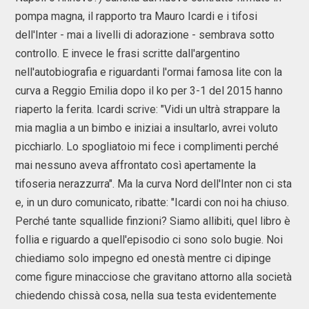
pompa magna, il rapporto tra Mauro Icardi e i tifosi
dell'Inter - mai a livelli di adorazione - sembrava sotto
controllo. E invece le frasi scritte dall'argentino
nell'autobiografia e riguardanti l'ormai famosa lite con la
curva a Reggio Emilia dopo il ko per 3-1 del 2015 hanno
riaperto la ferita. Icardi scrive: "Vidi un ultrà strappare la
mia maglia a un bimbo e iniziai a insultarlo, avrei voluto
picchiarlo. Lo spogliatoio mi fece i complimenti perché
mai nessuno aveva affrontato così apertamente la
tifoseria nerazzurra". Ma la curva Nord dell'Inter non ci sta
e, in un duro comunicato, ribatte: "Icardi con noi ha chiuso.
Perché tante squallide finzioni? Siamo allibiti, quel libro è
follia e riguardo a quell'episodio ci sono solo bugie. Noi
chiediamo solo impegno ed onestà mentre ci dipinge
come figure minacciose che gravitano attorno alla società
chiedendo chissà cosa, nella sua testa evidentemente