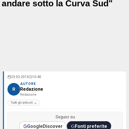
andare sotto la Curva Sud"
23.03.2015
10:40
AUTORE
Redazione
R
Redazione
Tutti gli articoli →
Seguici su
Google
Discover
Fonti preferite