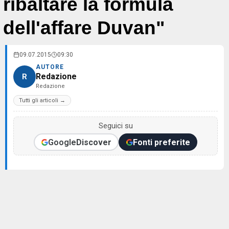
ribaltare la formula
dell'affare Duvan"
09.07.2015
09:30
AUTORE
Redazione
R
Redazione
Tutti gli articoli →
Seguici su
Google
Discover
Fonti preferite