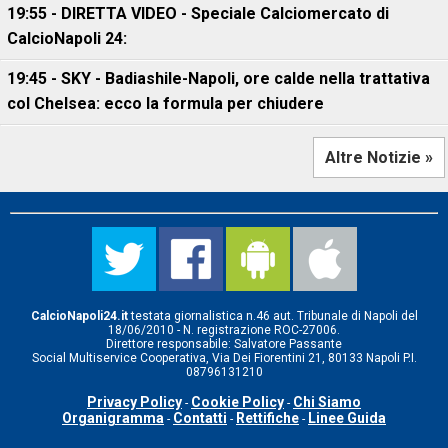
19:55 - DIRETTA VIDEO - Speciale Calciomercato di
CalcioNapoli 24:
19:45 - SKY - Badiashile-Napoli, ore calde nella trattativa
col Chelsea: ecco la formula per chiudere
Altre Notizie »
CalcioNapoli24.it
testata giornalistica n.46 aut. Tribunale di Napoli del
18/06/2010 - N. registrazione ROC-27006.
Direttore responsabile: Salvatore Passante
Social Multiservice Cooperativa, Via Dei Fiorentini 21, 80133 Napoli P.I.
08796131210
Privacy Policy
Cookie Policy
Chi Siamo
-
-
Organigramma
Contatti
Rettifiche
Linee Guida
-
-
-