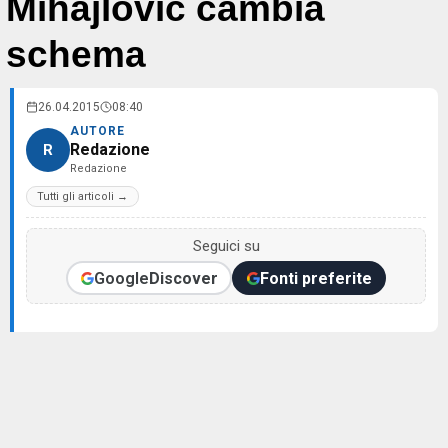
Mihajlovic cambia
schema
26.04.2015
08:40
AUTORE
Redazione
R
Redazione
Tutti gli articoli →
Seguici su
Google
Discover
Fonti preferite