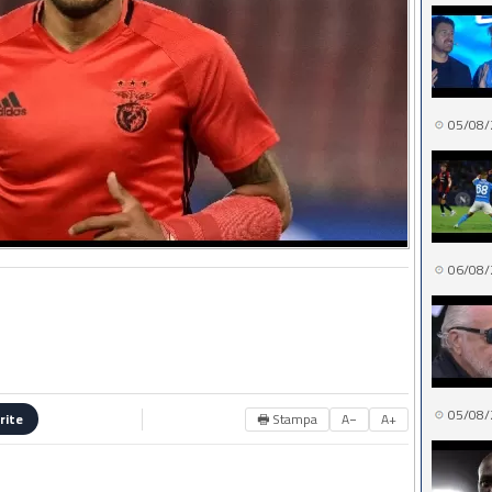
05/08/
06/08/
05/08/
🖶 Stampa
A−
A+
rite