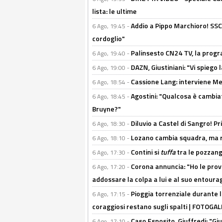
lista: le ultime
Addio a Pippo Marchioro! SSC N
6 Ago, 19:45 -
cordoglio"
Palinsesto CN24 TV, la prog
6 Ago, 19:40 -
DAZN, Giustiniani: "Vi spiego 
6 Ago, 19:00 -
Cassione Lang: interviene Me
6 Ago, 18:54 -
Agostini: "Qualcosa è cambiat
6 Ago, 18:45 -
Bruyne?"
Diluvio a Castel di Sangro! P
6 Ago, 18:30 -
Lozano cambia squadra, ma re
6 Ago, 18:10 -
Contini si
tuffa
tra le pozzang
6 Ago, 17:30 -
Corona annuncia: "Ho le prove
6 Ago, 17:20 -
addossare la colpa a lui e al suo entoura
Pioggia torrenziale durante l
6 Ago, 17:15 -
coraggiosi restano sugli spalti | FOTOG
Caso Esposito, Giuffredi: "Giu
6 Ago, 17:10 -