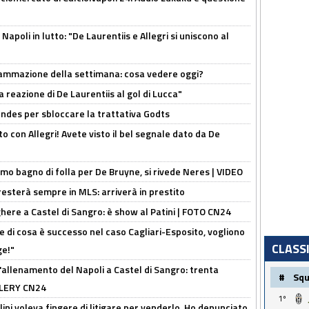
apoli in lutto: "De Laurentiis e Allegri si uniscono al
rammazione della settimana: cosa vedere oggi?
la reazione di De Laurentiis al gol di Lucca"
ndes per sbloccare la trattativa Godts
o con Allegri! Avete visto il bel segnale dato da De
rimo bagno di folla per De Bruyne, si rivede Neres | VIDEO
sterà sempre in MLS: arriverà in prestito
here a Castel di Sangro: è show al Patini | FOTO CN24
 di cosa è successo nel caso Cagliari-Esposito, vogliono
CLASS
ge!"
'allenamento del Napoli a Castel di Sangro: trenta
#
Sq
ALLERY CN24
1º
lini voleva fingere di litigare per venderlo. Ho denunciato