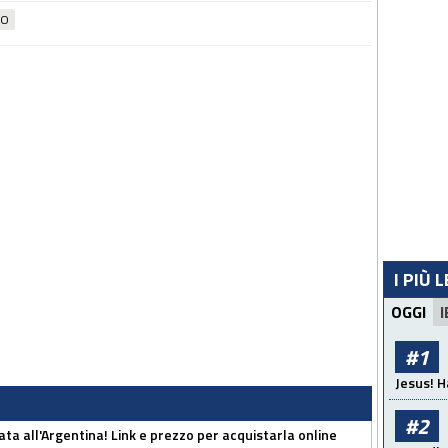
IO
I PIÙ 
OGGI
I
#1
Jesus! H
#2
ta all'Argentina! Link e prezzo per acquistarla online