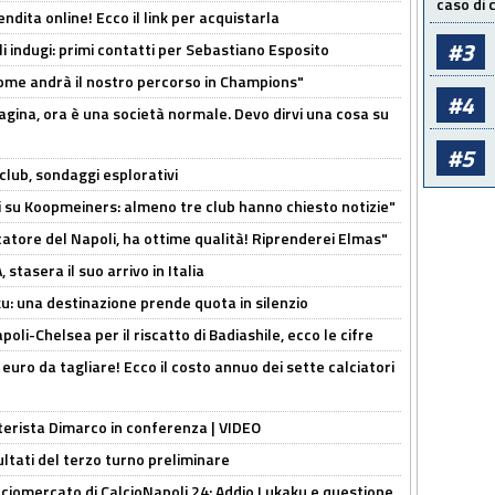
caso di
ndita online! Ecco il link per acquistarla
#3
li indugi: primi contatti per Sebastiano Esposito
ome andrà il nostro percorso in Champions"
#4
pagina, ora è una società normale. Devo dirvi una cosa su
#5
club, sondaggi esplorativi
ci su Koopmeiners: almeno tre club hanno chiesto notizie"
catore del Napoli, ha ottime qualità! Riprenderei Elmas"
stasera il suo arrivo in Italia
ku: una destinazione prende quota in silenzio
oli-Chelsea per il riscatto di Badiashile, ecco le cifre
i euro da tagliare! Ecco il costo annuo dei sette calciatori
nterista Dimarco in conferenza | VIDEO
ultati del terzo turno preliminare
ciomercato di CalcioNapoli 24: Addio Lukaku e questione