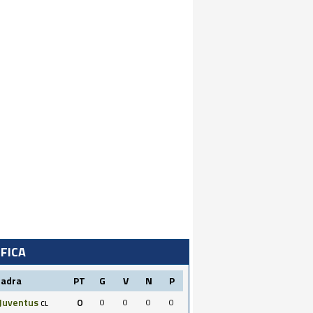
IFICA
uadra
PT
G
V
N
P
Juventus
0
0
0
0
0
CL