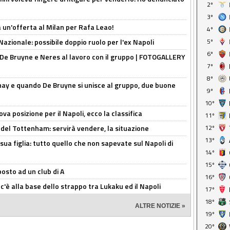
2º
3º
 un'offerta al Milan per Rafa Leao!
4º
Nazionale: possibile doppio ruolo per l'ex Napoli
5º
6º
 De Bruyne e Neres al lavoro con il gruppo | FOTOGALLERY
7º
8º
nay e quando De Bruyne si unisce al gruppo, due buone
9º
10º
a posizione per il Napoli, ecco la classifica
11º
 del Tottenham: servirà vendere, la situazione
12º
13º
sua figlia: tutto quello che non sapevate sul Napoli di
14º
15º
osto ad un club di A
16º
 c'è alla base dello strappo tra Lukaku ed il Napoli
17º
18º
ALTRE NOTIZIE »
19º
20º