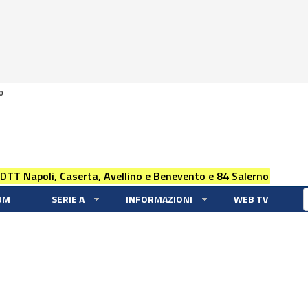
0
 DTT Napoli, Caserta, Avellino e Benevento e 84 Salerno
UM
SERIE A
INFORMAZIONI
WEB TV