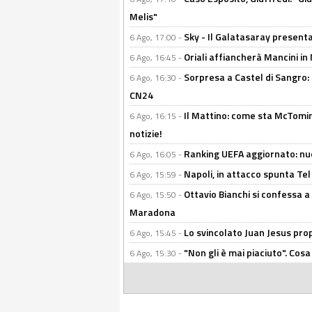
Melis"
Sky - Il Galatasaray presenta
6 Ago, 17:00 -
Oriali affiancherà Mancini in 
6 Ago, 16:45 -
Sorpresa a Castel di Sangro:
6 Ago, 16:30 -
CN24
Il Mattino: come sta McTomi
6 Ago, 16:15 -
notizie!
Ranking UEFA aggiornato: nuov
6 Ago, 16:05 -
Napoli, in attacco spunta Tel
6 Ago, 15:59 -
Ottavio Bianchi si confessa a 
6 Ago, 15:50 -
Maradona
Lo svincolato Juan Jesus prop
6 Ago, 15:45 -
"Non gli è mai piaciuto". Cosa
6 Ago, 15:30 -