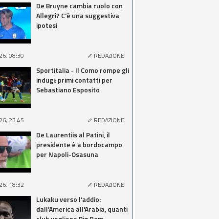
De Bruyne cambia ruolo con
Allegri? C'è una suggestiva
ipotesi
26, 08:30
REDAZIONE
Sportitalia - Il Como rompe gli
indugi: primi contatti per
Sebastiano Esposito
26, 23:45
REDAZIONE
De Laurentiis al Patini, il
presidente è a bordocampo
per Napoli-Osasuna
26, 18:32
REDAZIONE
Lukaku verso l'addio:
dall'America all'Arabia, quanti
club vogliono Big Rom