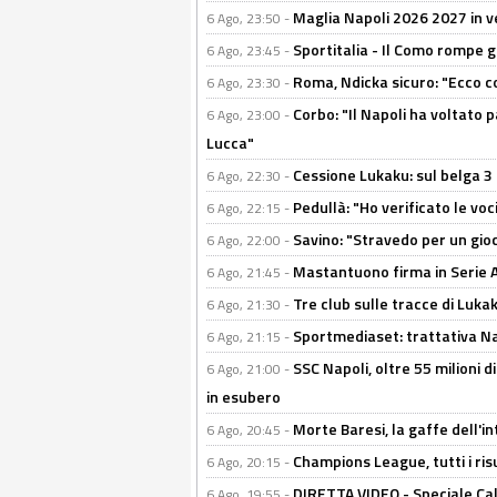
Maglia Napoli 2026 2027 in ve
6 Ago, 23:50 -
Sportitalia - Il Como rompe g
6 Ago, 23:45 -
Roma, Ndicka sicuro: "Ecco c
6 Ago, 23:30 -
Corbo: "Il Napoli ha voltato 
6 Ago, 23:00 -
Lucca"
Cessione Lukaku: sul belga 3 
6 Ago, 22:30 -
Pedullà: "Ho verificato le vo
6 Ago, 22:15 -
Savino: "Stravedo per un gio
6 Ago, 22:00 -
Mastantuono firma in Serie A, 
6 Ago, 21:45 -
Tre club sulle tracce di Luka
6 Ago, 21:30 -
Sportmediaset: trattativa Nap
6 Ago, 21:15 -
SSC Napoli, oltre 55 milioni d
6 Ago, 21:00 -
in esubero
Morte Baresi, la gaffe dell'i
6 Ago, 20:45 -
Champions League, tutti i ris
6 Ago, 20:15 -
DIRETTA VIDEO - Speciale Cal
6 Ago, 19:55 -