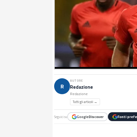
AUTORE
R
Redazione
Redazione
Tutti gli articoli →
Google
Discover
Fonti prefe
Seguici su