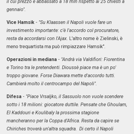
il cui prezzo è abbassato a 18 mln rispetto ai 25 chiesti a
gennaio".
Vice Hamsik
-
"Su Klaassen il Napoli vuole fare un
investimento importante: c'è l'accordo col procuratore,
resta da accordarsi con l'Ajax.
L'altro nome è Zielinski, è
meno trequartista ma può rimpiazzare Hamsik".
Operazioni in mediana
-
"Andrà via Valdifiori: Fiorentina
e Torino tra le pretendenti. Dioussè piace ma è un po'
troppo giovane. Forse Diawara mette d'accordo tutti.
Cambierà molto il centrocampo del Napoli".
Difesa
-
"Piace Vrsaljko, il Sassuolo non vuole scendere
sotto i 18 milioni: giocatore duttile. Pensate che Ghoulam,
El Kaddouri e Koulibaly la prossima stagione
mancheranno per la Coppa d'Africa. Resta da capire se
Chiriches troverà un'altra squadra. Di certo il Napoli