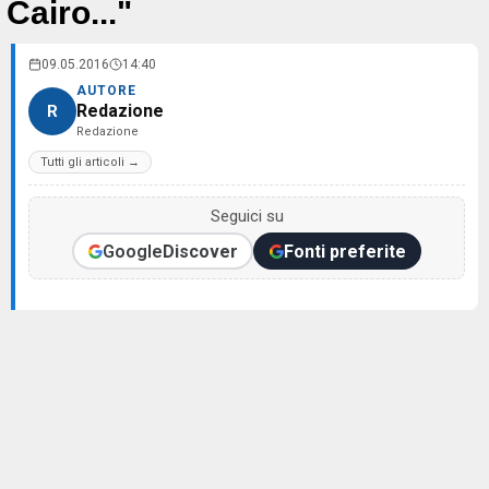
Cairo..."
09.05.2016
14:40
AUTORE
Redazione
R
Redazione
Tutti gli articoli →
Seguici su
Google
Discover
Fonti preferite