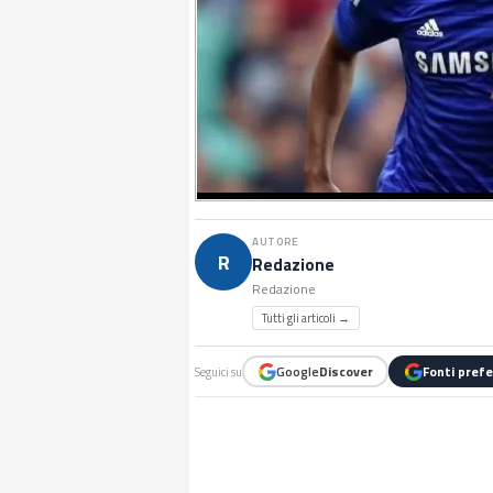
AUTORE
R
Redazione
Redazione
Tutti gli articoli →
Google
Discover
Fonti prefe
Seguici su