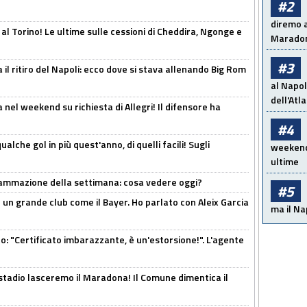
#2
diremo a
 al Torino! Le ultime sulle cessioni di Cheddira, Ngonge e
Maradon
#3
 il ritiro del Napoli: ecco dove si stava allenando Big Rom
al Napol
dell'Atl
 nel weekend su richiesta di Allegri! Il difensore ha
#4
alche gol in più quest'anno, di quelli facili! Sugli
weekend!
ultime
rammazione della settimana: cosa vedere oggi?
#5
in un grande club come il Bayer. Ho parlato con Aleix Garcia
ma il Na
ito: "Certificato imbarazzante, è un'estorsione!". L'agente
 stadio lasceremo il Maradona! Il Comune dimentica il