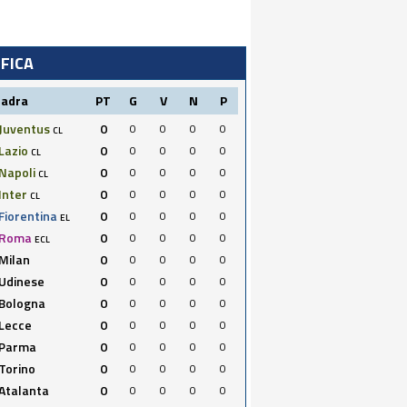
IFICA
uadra
PT
G
V
N
P
Juventus
0
0
0
0
0
CL
Lazio
0
0
0
0
0
CL
Napoli
0
0
0
0
0
CL
Inter
0
0
0
0
0
CL
Fiorentina
0
0
0
0
0
EL
Roma
0
0
0
0
0
ECL
Milan
0
0
0
0
0
Udinese
0
0
0
0
0
Bologna
0
0
0
0
0
Lecce
0
0
0
0
0
Parma
0
0
0
0
0
Torino
0
0
0
0
0
Atalanta
0
0
0
0
0