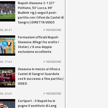
Napoli-Osasuna 2-1 (27'
Politano, 53' Lucca, 69'
Budimir rig.): segui il post-
partita con i tifosi da Castel di
Sangro | DIRETTA VIDEO
26, 20:21
REDAZIONE
Formazioni ufficiali Napoli-
Osasuna: Allegri ha scelto i
titolari, c'è una doppia
esclusione eccellente
26, 17:43
REDAZIONE
Osasuna in mezzo ai tifosi a
Castel di Sangro! Guardate
cos'è successo a fine partita |
VIDEO
26, 22:45
REDAZIONE
CorSport - Il Napoli ha in
pugno il sostituto di Lang