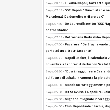
Lukaku-Napoli, Gazzetta: qu
6 Ago, 08:15 -
SSC Napoli: "Nuovo stadio nel
6 Ago, 07:45 -
Maradona? Da demolire e rifare da 0"
De Laurentiis netto: "SSC Nap
6 Ago, 07:30 -
nostro stadio"
Retroscena Badiashile-Napoli:
6 Ago, 07:15 -
Pavarese: "De Bruyne vuole d
6 Ago, 07:00 -
porte ad un altro attaccante"
Napoli Basket, il calendario
6 Ago, 06:45 -
novembre e febbraio il derby con Scafati!
"Dovrà raggiungere Castel di
6 Ago, 06:30 -
sul futuro di Lukaku: tramonta la pista A
Mandato: "Atteggiamento posi
6 Ago, 06:00 -
Iezzo avvisa il Napoli: "Lukaku
6 Ago, 05:30 -
Mignano: “Segnale incoraggi
6 Ago, 05:00 -
Club Napoli Isola d'Ischia, 
6 Ago, 04:30 -