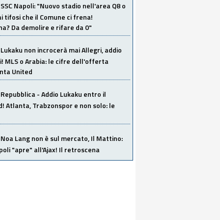
SSC Napoli: "Nuovo stadio nell'area Q8 o
i tifosi che il Comune ci frena!
a? Da demolire e rifare da 0"
Lukaku non incrocerà mai Allegri, addio
i! MLS o Arabia: le cifre dell'offerta
anta United
Repubblica - Addio Lukaku entro il
 Atlanta, Trabzonspor e non solo: le
Noa Lang non è sul mercato, Il Mattino:
poli "apre" all'Ajax! Il retroscena