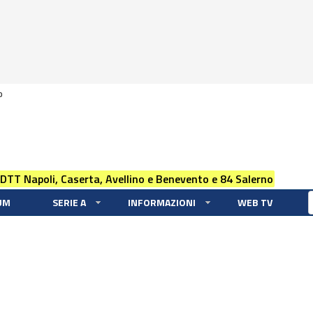
0
 DTT Napoli, Caserta, Avellino e Benevento e 84 Salerno
UM
SERIE A
INFORMAZIONI
WEB TV