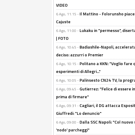
VIDEO
Il Mattino - Folorunsho piace
6 Ago, 11:15 -
Cajuste
Lukaku in "permesso", diserta
6 Ago, 11:00 -
| FOTO
Badiashile-Napoli, accelerata
6 Ago, 10:45 -
deciso: azzurri o Premier
Politano a KKN: "Voglio fare qu
6 Ago, 10:15 -
esperimenti di Allegri..."
Palinsesto CN24 TV, la prog
6 Ago, 10:05 -
Gutierrez: "Felice di essere 
6 Ago, 09:45 -
prima di firmare"
Cagliari, il DG attacca Espos
6 Ago, 09:31 -
Giuffredi: "Lo denuncio"
Dalla SSC Napoli: "Col nuovo
6 Ago, 09:00 -
'nodo' parcheggi"