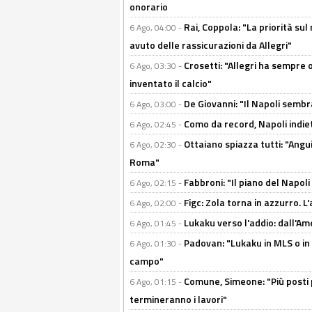
onorario
Rai, Coppola: "La priorità su
6 Ago, 04:00 -
avuto delle rassicurazioni da Allegri"
Crosetti: "Allegri ha sempre o
6 Ago, 03:30 -
inventato il calcio"
De Giovanni: "Il Napoli sembr
6 Ago, 03:00 -
Como da record, Napoli indiet
6 Ago, 02:45 -
Ottaiano spiazza tutti: "Ang
6 Ago, 02:30 -
Roma"
Fabbroni: "Il piano del Napoli
6 Ago, 02:15 -
Figc: Zola torna in azzurro. L
6 Ago, 02:00 -
Lukaku verso l'addio: dall'Am
6 Ago, 01:45 -
Padovan: "Lukaku in MLS o in
6 Ago, 01:30 -
campo"
Comune, Simeone: "Più posti
6 Ago, 01:15 -
termineranno i lavori"