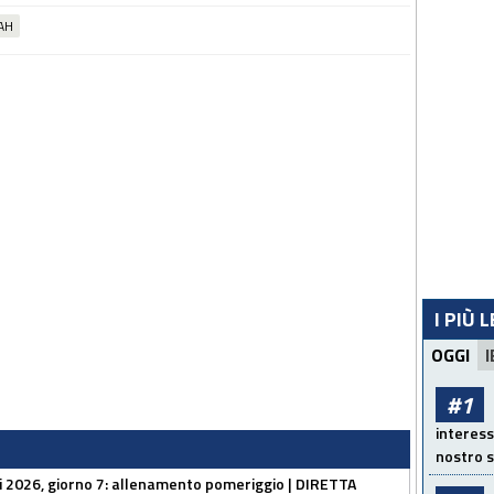
AH
I PIÙ 
OGGI
I
#1
interess
nostro s
li 2026, giorno 7: allenamento pomeriggio | DIRETTA