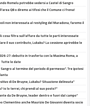
ando Romelu potrebbe vedersi a Castel di Sangro
l'area Q8 o diremo ai tifosi che il Comune ci frena!
oli non interessata al restyling del Maradona, faremo il
 cosa filtra sull'affare da tutte le parti interessate
are il suo contributo, Lukaku? La cessione aprirebbe le
 2026-27: debutto in trasferta con la Maxima Roma, a
 Tutte le date
 Sangro al termine del periodo di permesso". Tre ipotesi
tlanta
tivo di De Bruyne, Lukaku? Situazione delineata"
? Io lo terrei, chi prendi al suo posto?"
ante da De Bruyne, leader dentro e fuori dal campo"
dopo Clementino anche Maurizio De Giovanni diventa socio