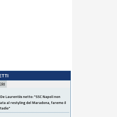
LETTI
ERI
De Laurentiis netto: "SSC Napoli non
ata al restyling del Maradona, faremo il
tadio"