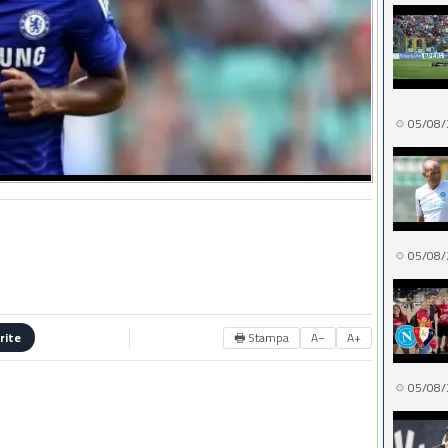
05/08/
05/08/
🖶 Stampa
A−
A+
rite
05/08/