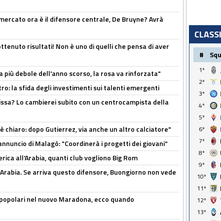
l mercato ora è il difensore centrale, De Bruyne? Avrà
CLASS
ttenuto risultati! Non è uno di quelli che pensa di aver
#
Sq
1º
a più debole dell'anno scorso, la rosa va rinforzata"
2º
ro: la sfida degli investimenti sui talenti emergenti
3º
uissa? Lo cambierei subito con un centrocampista della
4º
5º
 è chiaro: dopo Gutierrez, via anche un altro calciatore"
6º
7º
'annuncio di Malagò: "Coordinerà i progetti dei giovani"
8º
erica all'Arabia, quanti club vogliono Big Rom
9º
 Arabia. Se arriva questo difensore, Buongiorno non vede
10º
11º
 popolari nel nuovo Maradona, ecco quando
12º
13º