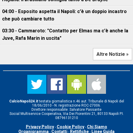
04:00 - Esposito aspetta il Napoli: c'è un doppio incastro
che può cambiare tutto
03:30 - Cammaroto: "Contatto per Elmas ma c'è anche la
Juve, Rafa Marin in uscita"
Altre Notizie »
CalcioNapoli24.it
testata giornalistica n.46 aut. Tribunale di Napoli del
18/06/2010 - N. registrazione ROC-27006.
Direttore responsabile: Salvatore Passante
Social Multiservice Cooperativa, Via Dei Fiorentini 21, 80133 Napoli P.I.
08796131210
Privacy Policy
Cookie Policy
Chi Siamo
-
-
Organigramma
Contatti
Rettifiche
Linee Guida
-
-
-