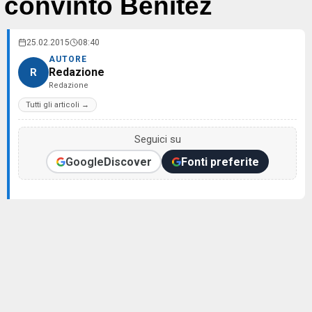
convinto Benitez
25.02.2015
08:40
AUTORE
Redazione
R
Redazione
Tutti gli articoli →
Seguici su
Google
Discover
Fonti preferite