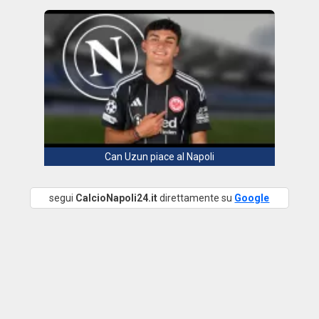
Can Uzun piace al Napoli
segui
CalcioNapoli24.it
direttamente su
Google