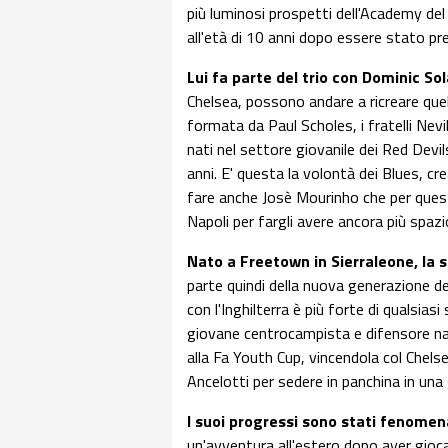
più luminosi prospetti dell'Academy de
all'età di 10 anni dopo essere stato pr
Lui fa parte del trio con Dominic So
Chelsea, possono andare a ricreare que
formata da Paul Scholes, i fratelli Nev
nati nel settore giovanile dei Red Devil
anni. E' questa la volontà dei Blues, cr
fare anche Josè Mourinho che per quest
Napoli per fargli avere ancora più spaz
Nato a Freetown in Sierraleone, la 
parte quindi della nuova generazione dei
con l'Inghilterra è più forte di qualsia
giovane centrocampista e difensore na
alla Fa Youth Cup, vincendola col Chels
Ancelotti per sedere in panchina in una
I suoi progressi sono stati fenomena
un'avventura all'estero dopo aver gio