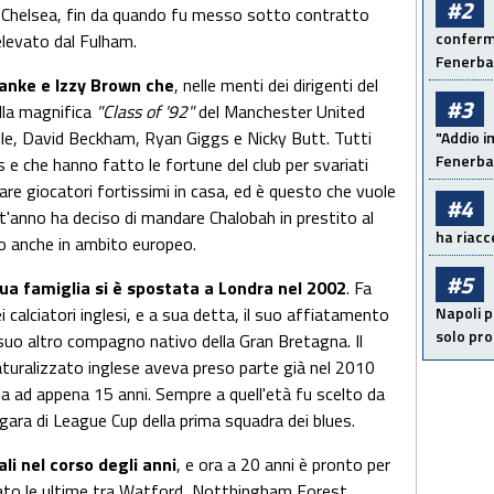
#2
l Chelsea, fin da quando fu messo sotto contratto
conferma
elevato dal Fulham.
Fenerb
lanke e Izzy Brown che
, nelle menti dei dirigenti del
#3
lla magnifica
"Class of '92"
del Manchester United
ille, David Beckham, Ryan Giggs e Nicky Butt. Tutti
"Addio i
Fenerba
s e che hanno fatto le fortune del club per svariati
eare giocatori fortissimi in casa, ed è questo che vuole
#4
'anno ha deciso di mandare Chalobah in prestito al
ha riacce
io anche in ambito europeo.
#5
sua famiglia si è spostata a Londra nel 2002
. Fa
 calciatori inglesi, e a sua detta, il suo affiatamento
Napoli p
solo pr
si suo altro compagno nativo della Gran Bretagna. Il
turalizzato inglese aveva preso parte già nel 2010
ea ad appena 15 anni. Sempre a quell'età fu scelto da
 gara di League Cup della prima squadra dei blues.
li nel corso degli anni
, e ora a 20 anni è pronto per
cato le ultime tra Watford, Notthingham Forest,