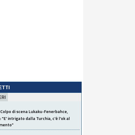
LETTI
ERI
Colpo di scena Lukaku-Fenerbahce,
"E' intrigato dalla Turchia, c'è l'ok al
imento"