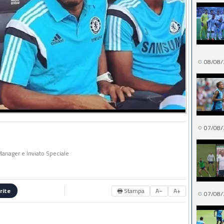
08/08/
07/08/
 Manager e Inviato Speciale
🖶 Stampa
A−
A+
rite
07/08/