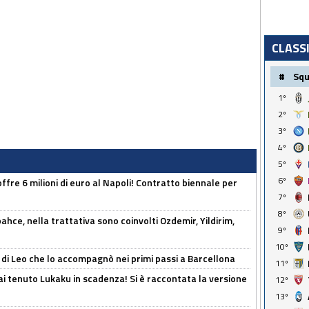
CLASS
#
Sq
1º
2º
3º
4º
5º
6º
offre 6 milioni di euro al Napoli! Contratto biennale per
7º
8º
hce, nella trattativa sono coinvolti Ozdemir, Yildirim,
9º
10º
 di Leo che lo accompagnò nei primi passi a Barcellona
11º
i tenuto Lukaku in scadenza! Si è raccontata la versione
12º
13º