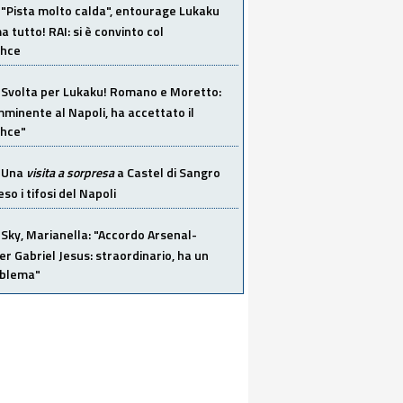
"Pista molto calda", entourage Lukaku
 tutto! RAI: si è convinto col
ahce
Svolta per Lukaku! Romano e Moretto:
mminente al Napoli, ha accettato il
hce"
Una
visita a sorpresa
a Castel di Sangro
so i tifosi del Napoli
Sky, Marianella: "Accordo Arsenal-
er Gabriel Jesus: straordinario, ha un
oblema"