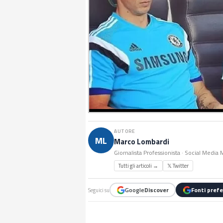
AUTORE
ML
Marco Lombardi
Giornalista Professionista · Social Media
Tutti gli articoli →
𝕏 Twitter
Google
Discover
Fonti prefe
Seguici su