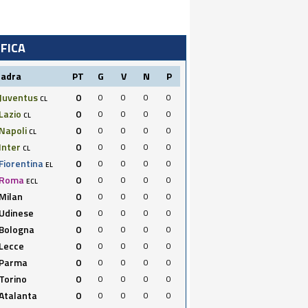
IFICA
uadra
PT
G
V
N
P
Juventus
0
0
0
0
0
CL
Lazio
0
0
0
0
0
CL
Napoli
0
0
0
0
0
CL
Inter
0
0
0
0
0
CL
Fiorentina
0
0
0
0
0
EL
Roma
0
0
0
0
0
ECL
Milan
0
0
0
0
0
Udinese
0
0
0
0
0
Bologna
0
0
0
0
0
Lecce
0
0
0
0
0
Parma
0
0
0
0
0
Torino
0
0
0
0
0
Atalanta
0
0
0
0
0