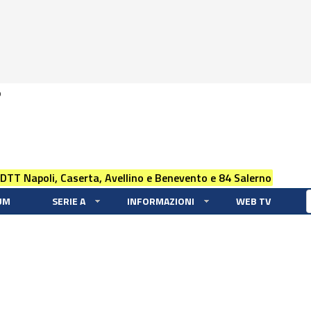
0
 DTT Napoli, Caserta, Avellino e Benevento e 84 Salerno
UM
SERIE A
INFORMAZIONI
WEB TV