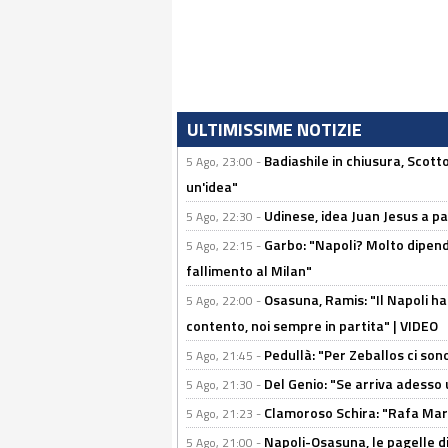
ULTIMISSIME NOTIZIE
Badiashile in chiusura, Scotto
5 Ago, 23:00 -
un'idea"
Udinese, idea Juan Jesus a p
5 Ago, 22:30 -
Garbo: "Napoli? Molto dipender
5 Ago, 22:15 -
fallimento al Milan"
Osasuna, Ramis: "Il Napoli ha
5 Ago, 22:00 -
contento, noi sempre in partita" | VIDEO
Pedullà: "Per Zeballos ci son
5 Ago, 21:45 -
Del Genio: "Se arriva adesso 
5 Ago, 21:30 -
Clamoroso Schira: "Rafa Mari
5 Ago, 21:23 -
Napoli-Osasuna, le pagelle di
5 Ago, 21:00 -