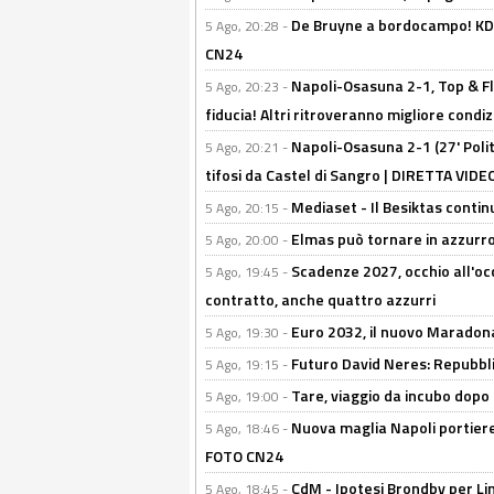
De Bruyne a bordocampo! KDB
5 Ago, 20:28 -
CN24
Napoli-Osasuna 2-1, Top & Fl
5 Ago, 20:23 -
fiducia! Altri ritroveranno migliore condi
Napoli-Osasuna 2-1 (27' Polita
5 Ago, 20:21 -
tifosi da Castel di Sangro | DIRETTA VIDE
Mediaset - Il Besiktas contin
5 Ago, 20:15 -
Elmas può tornare in azzurro:
5 Ago, 20:00 -
Scadenze 2027, occhio all'occ
5 Ago, 19:45 -
contratto, anche quattro azzurri
Euro 2032, il nuovo Maradon
5 Ago, 19:30 -
Futuro David Neres: Repubbli
5 Ago, 19:15 -
Tare, viaggio da incubo dopo i 
5 Ago, 19:00 -
Nuova maglia Napoli portiere
5 Ago, 18:46 -
FOTO CN24
CdM - Ipotesi Brondby per Li
5 Ago, 18:45 -