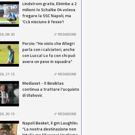
Lindstrom gratis, Ebimbe a 2
milioni: lo Schalke 04 voleva
fregare la SSC Napoli, ma
'Ccà nisciuno è fesso'!
26, 08:30
REDAZIONE
Porzio: "Ho visto che Allegri
parla con i calciatori, anche
con Lucca! Lo fa con chi può
avere un peso in squadra"
26, 21:15
REDAZIONE
Mediaset - Il Besiktas
continua a trattare l'acquisto
di Vlahovic
26, 20:15
REDAZIONE
Napoli Basket, il gm Laughlin:
"La nostra destinazione non
l’Italia ma l’Europa! Vogliamo