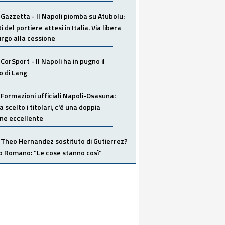
Gazzetta - Il Napoli piomba su Atubolu:
i del portiere attesi in Italia. Via libera
urgo alla cessione
CorSport - Il Napoli ha in pugno il
o di Lang
Formazioni ufficiali Napoli-Osasuna:
a scelto i titolari, c'è una doppia
ne eccellente
Theo Hernandez sostituto di Gutierrez?
o Romano: "Le cose stanno così"