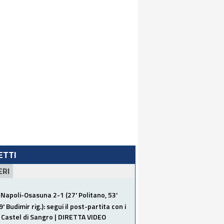
LETTI
ERI
Napoli-Osasuna 2-1 (27' Politano, 53'
' Budimir rig.): segui il post-partita con i
a Castel di Sangro | DIRETTA VIDEO