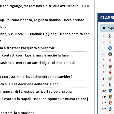
 con Ngonge, McTominay e altri due azzurri out | FOTO
CLASS
op: Politano incanta, Anguissa domina, Lucca prende
zione
#
Sq
no, 53' Lucca, 69' Budimir rig.): segui il post-partita con i
1º
O
2º
ua a trattare l'acquisto di Vlahovic
3º
4º
 contatti con il Lipsia, ma c'è anche la Juve
5º
asione di mercato: tanti i big all'ultimo anno di
6º
7º
a con 200 mln di investimenti: come cambierà
8º
ca svela la decisione della SSC Napoli
9º
10º
funerali di Baresi: poi arriva il colpo di scena
11º
, l'esordio in Napoli-Osasuna: spunta un nuovo colore |
12º
13º
ndstrom: la situazione