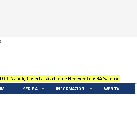
0
 DTT Napoli, Caserta, Avellino e Benevento e 84 Salerno
UM
SERIE A
INFORMAZIONI
WEB TV