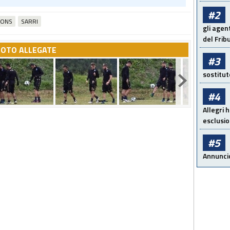
#2
IONS
SARRI
gli agent
del Frib
FOTO ALLEGATE
#3
sostitut
#4
Allegri h
esclusio
#5
Annunci