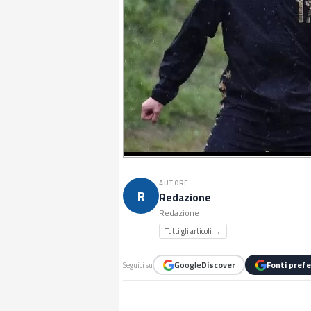
AUTORE
R
Redazione
Redazione
Tutti gli articoli →
Google
Discover
Fonti prefe
Seguici su