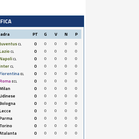
IFICA
uadra
PT
G
V
N
P
Juventus
0
0
0
0
0
CL
Lazio
0
0
0
0
0
CL
Napoli
0
0
0
0
0
CL
Inter
0
0
0
0
0
CL
Fiorentina
0
0
0
0
0
EL
Roma
0
0
0
0
0
ECL
Milan
0
0
0
0
0
Udinese
0
0
0
0
0
Bologna
0
0
0
0
0
Lecce
0
0
0
0
0
Parma
0
0
0
0
0
Torino
0
0
0
0
0
Atalanta
0
0
0
0
0