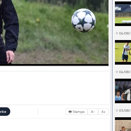
04/08/
04/08/
05/08/
🖶 Stampa
A−
A+
rite