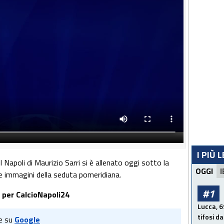
I PIÙ 
l Napoli di Maurizio Sarri si è allenato oggi sotto la
OGGI
I
le immagini della seduta pomeridiana.
#1
a per CalcioNapoli24
Lucca, 69
tifosi d
e su
Google