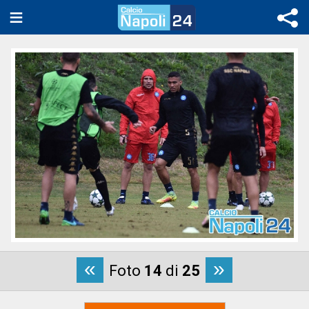
«
»
Foto
14
di
25