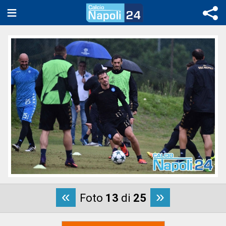
«
»
Foto
13
di
25