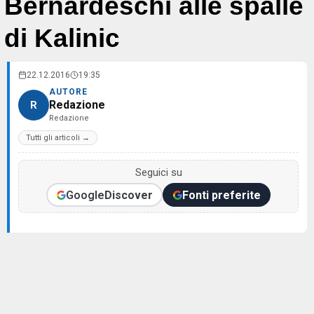
Bernardeschi alle spalle
di Kalinic
22.12.2016
19:35
AUTORE
Redazione
R
Redazione
Tutti gli articoli →
Seguici su
Google
Discover
Fonti preferite