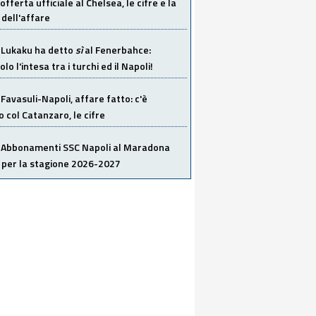
offerta ufficiale al Chelsea, le cifre e la
dell'affare
Lukaku ha detto
sì
al Fenerbahce:
o l'intesa tra i turchi ed il Napoli!
Favasuli-Napoli, affare fatto: c'è
o col Catanzaro, le cifre
Abbonamenti SSC Napoli al Maradona
 per la stagione 2026-2027