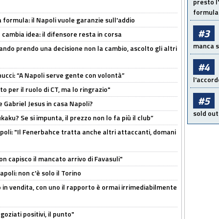
presto l'
formula 
a formula: il Napoli vuole garanzie sull'addio
#3
n cambia idea: il difensore resta in corsa
manca sol
ndo prendo una decisione non la cambio, ascolto gli altri
#4
cci: “A Napoli serve gente con volontà”
l'accord
 per il ruolo di CT, ma lo ringrazio"
#5
 Gabriel Jesus in casa Napoli?
sold out
kaku? Se si impunta, il prezzo non lo fa più il club”
poli: "Il Fenerbahce tratta anche altri attaccanti, domani
non capisco il mancato arrivo di Favasuli"
poli: non c'è solo il Torino
 in vendita, con uno il rapporto è ormai irrimediabilmente
oziati positivi, il punto"