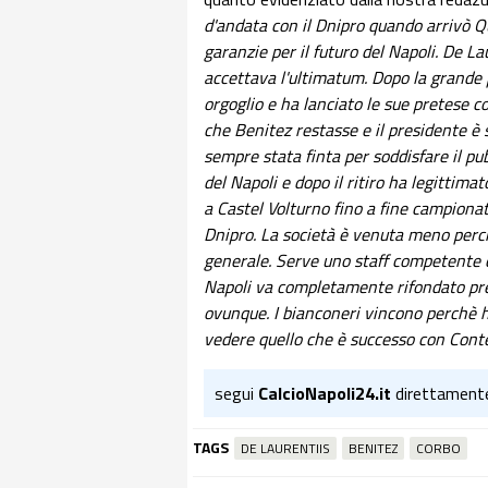
d'andata con il Dnipro quando arrivò Q
garanzie per il futuro del Napoli. De Lau
accettava l'ultimatum. Dopo la grande 
orgoglio e ha lanciato le sue pretese co
che Benitez restasse e il presidente è 
sempre stata finta per soddisfare il pu
del Napoli e dopo il ritiro ha legittima
a Castel Volturno fino a fine campionato
Dnipro. La società è venuta meno perch
generale. Serve uno staff competente ch
Napoli va completamente rifondato pr
ovunque. I bianconeri vincono perchè 
vedere quello che è successo con Conte 
segui
CalcioNapoli24.it
direttament
TAGS
DE LAURENTIIS
BENITEZ
CORBO