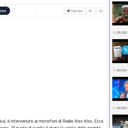
🖶 Stampa
A−
A+
rite
08/08/
09/08/
08/08/
ica', è intervenuto ai microfoni di Radio Kiss Kiss. Ecco
ione:
"Il punto di svolta è stata la vigilia della partita