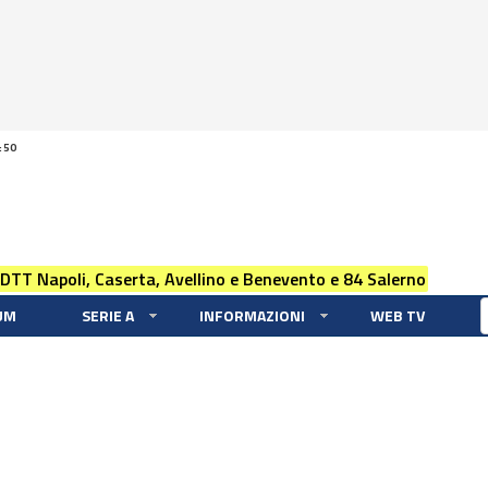
:50
 DTT Napoli, Caserta, Avellino e Benevento e 84 Salerno
UM
SERIE A
INFORMAZIONI
WEB TV