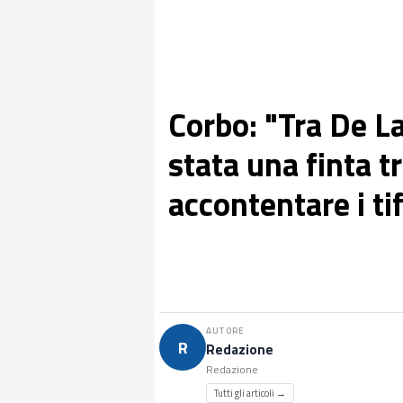
Corbo: "Tra De La
stata una finta t
accontentare i ti
AUTORE
R
Redazione
Redazione
Tutti gli articoli →