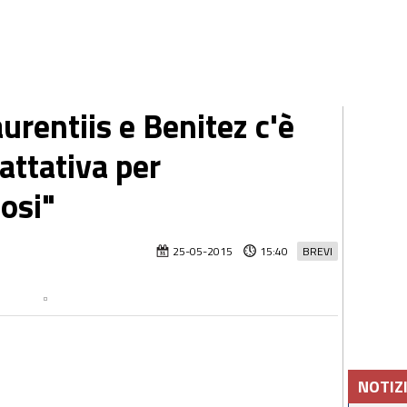
urentiis e Benitez c'è
rattativa per
fosi"
25-05-2015
15:40
BREVI
NOTIZ