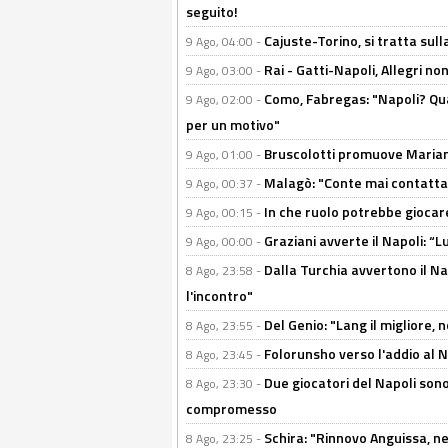
seguito!
Cajuste-Torino, si tratta sull
9 Ago, 04:00 -
Rai - Gatti-Napoli, Allegri no
9 Ago, 03:00 -
Como, Fabregas: "Napoli? Qua
9 Ago, 02:00 -
per un motivo"
Bruscolotti promuove Marianu
9 Ago, 01:00 -
Malagò: "Conte mai contattato
9 Ago, 00:37 -
In che ruolo potrebbe giocare
9 Ago, 00:15 -
Graziani avverte il Napoli: “Lu
9 Ago, 00:00 -
Dalla Turchia avvertono il Na
8 Ago, 23:58 -
l'incontro"
Del Genio: "Lang il migliore, 
8 Ago, 23:55 -
Folorunsho verso l'addio al Na
8 Ago, 23:45 -
Due giocatori del Napoli sono
8 Ago, 23:30 -
compromesso
Schira: "Rinnovo Anguissa, neg
8 Ago, 23:25 -