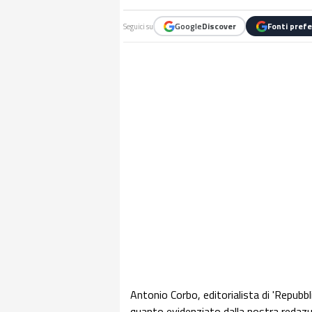
Google
Discover
Fonti prefe
Seguici su
Antonio Corbo, editorialista di 'Repubbl
quanto evidenziato dalla nostra redazu