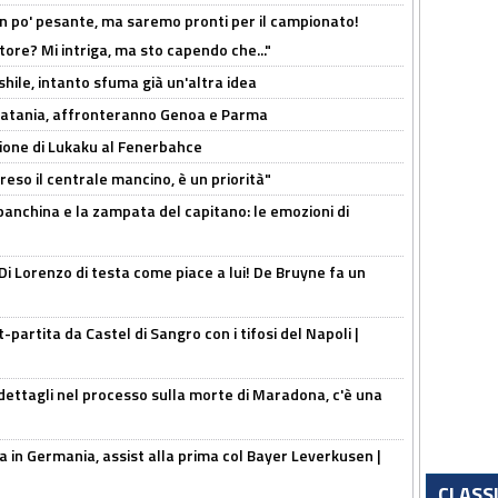
n po' pesante, ma saremo pronti per il campionato!
tore? Mi intriga, ma sto capendo che..."
shile, intanto sfuma già un'altra idea
e Catania, affronteranno Genoa e Parma
sione di Lukaku al Fenerbahce
reso il centrale mancino, è un priorità"
 panchina e la zampata del capitano: le emozioni di
Di Lorenzo di testa come piace a lui! De Bruyne fa un
t-partita da Castel di Sangro con i tifosi del Napoli |
ettagli nel processo sulla morte di Maradona, c'è una
a in Germania, assist alla prima col Bayer Leverkusen |
CLASS