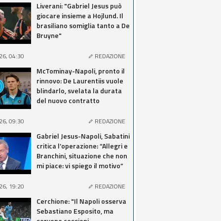
Liverani: "Gabriel Jesus può
giocare insieme a Hojlund. Il
brasiliano somiglia tanto a De
Bruyne"
26, 04:30
REDAZIONE
McTominay-Napoli, pronto il
rinnovo: De Laurentiis vuole
blindarlo, svelata la durata
del nuovo contratto
26, 09:30
REDAZIONE
Gabriel Jesus-Napoli, Sabatini
critica l’operazione: “Allegri e
Branchini, situazione che non
mi piace: vi spiego il motivo”
26, 19:20
REDAZIONE
Cerchione: "Il Napoli osserva
Sebastiano Esposito, ma
servono cessioni