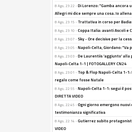
Di Lorenzo: "Gamba ancora u
8 Ago, 23:22 -
Allegri mi dice sempre una cosa. Io allena
Trattativa in corso per Badia
8 Ago, 23:15 -
Coppa Italia: avanti Ascoli 
8 Ago, 23:10 -
Sky - Ore decisive per la ces
8 Ago, 23:07 -
Napoli-Celta, Giordano: "Va p
8 Ago, 23:05 -
De Laurentiis 'aggiunto' alla
8 Ago, 23:03 -
Napoli-Celta 1-1 | FOTOGALLERY CN24
Top & Flop Napoli-Celta 1-1: 
8 Ago, 23:01 -
regalo come fosse Natale
Napoli-Celta 1-1: segui il pos
8 Ago, 22:55 -
DIRETTA VIDEO
Ogni giorno emergono nuovi d
8 Ago, 22:45 -
testimonianza significativa
Gutierrez subito protagonist
8 Ago, 22:14 -
VIDEO