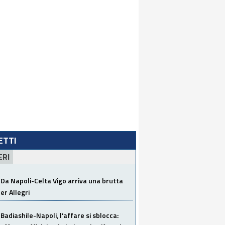
LETTI
ERI
Da Napoli-Celta Vigo arriva una brutta
per Allegri
Badiashile-Napoli, l'affare si sblocca: