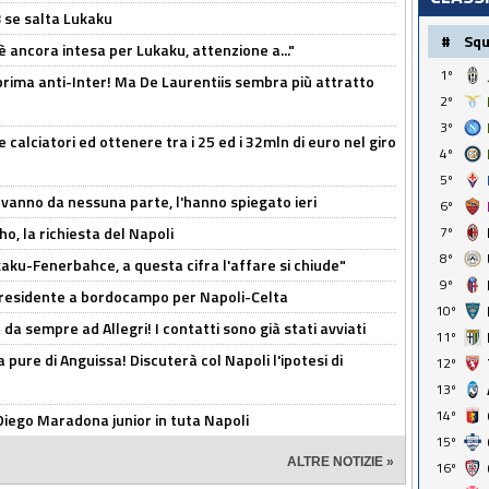
B se salta Lukaku
#
Sq
'è ancora intesa per Lukaku, attenzione a..."
1º
a prima anti-Inter! Ma De Laurentiis sembra più attratto
2º
3º
 calciatori ed ottenere tra i 25 ed i 32mln di euro nel giro
4º
5º
 vanno da nessuna parte, l'hanno spiegato ieri
6º
o, la richiesta del Napoli
7º
8º
aku-Fenerbahce, a questa cifra l'affare si chiude"
9º
 Presidente a bordocampo per Napoli-Celta
10º
da sempre ad Allegri! I contatti sono già stati avviati
11º
a pure di Anguissa! Discuterà col Napoli l'ipotesi di
12º
13º
14º
Diego Maradona junior in tuta Napoli
15º
ALTRE NOTIZIE »
16º