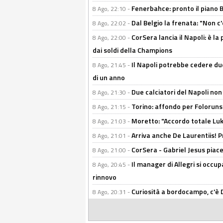
Fenerbahce: pronto il piano 
8 Ago, 22:10 -
Dal Belgio la frenata: "Non c
8 Ago, 22:02 -
CorSera lancia il Napoli: è l
8 Ago, 22:00 -
dai soldi della Champions
Il Napoli potrebbe cedere due
8 Ago, 21:45 -
di un anno
Due calciatori del Napoli non
8 Ago, 21:30 -
Torino: affondo per Folorunsh
8 Ago, 21:15 -
Moretto: "Accordo totale Luk
8 Ago, 21:03 -
Arriva anche De Laurentiis!
8 Ago, 21:01 -
CorSera - Gabriel Jesus piace 
8 Ago, 21:00 -
Il manager di Allegri si occup
8 Ago, 20:45 -
rinnovo
Curiosità a bordocampo, c'è 
8 Ago, 20:31 -