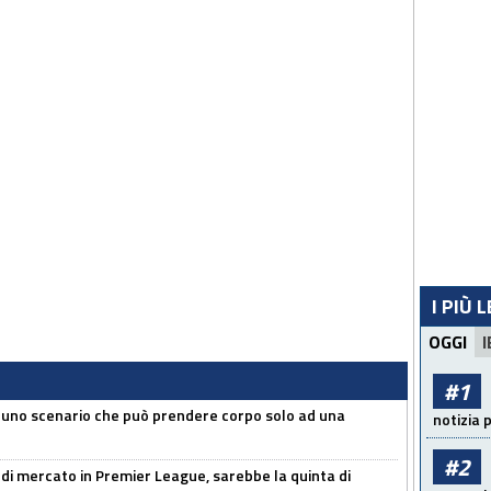
I PIÙ 
OGGI
I
#1
 uno scenario che può prendere corpo solo ad una
notizia 
#2
 di mercato in Premier League, sarebbe la quinta di