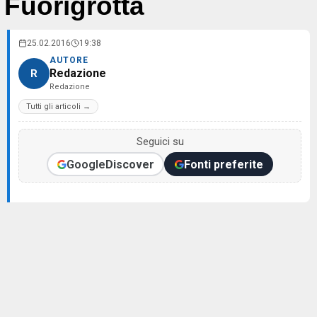
Fuorigrotta
25.02.2016
19:38
AUTORE
Redazione
R
Redazione
Tutti gli articoli →
Seguici su
Google
Discover
Fonti preferite