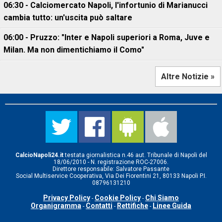
06:30 - Calciomercato Napoli, l'infortunio di Marianucci
cambia tutto: un'uscita può saltare
06:00 - Pruzzo: "Inter e Napoli superiori a Roma, Juve e
Milan. Ma non dimentichiamo il Como"
Altre Notizie »
CalcioNapoli24.it
testata giornalistica n.46 aut. Tribunale di Napoli del
18/06/2010 - N. registrazione ROC-27006.
Direttore responsabile: Salvatore Passante
Social Multiservice Cooperativa, Via Dei Fiorentini 21, 80133 Napoli P.I.
08796131210
Privacy Policy
Cookie Policy
Chi Siamo
-
-
Organigramma
Contatti
Rettifiche
Linee Guida
-
-
-