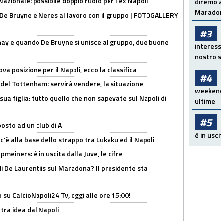
Nazionale: possibile doppio ruolo per l'ex Napoli
diremo a
Maradon
 De Bruyne e Neres al lavoro con il gruppo | FOTOGALLERY
#3
nay e quando De Bruyne si unisce al gruppo, due buone
interess
nostro s
a posizione per il Napoli, ecco la classifica
#4
 del Tottenham: servirà vendere, la situazione
weekend!
sua figlia: tutto quello che non sapevate sul Napoli di
ultime
#5
osto ad un club di A
è in usci
 c'è alla base dello strappo tra Lukaku ed il Napoli
meiners: è in uscita dalla Juve, le cifre
i De Laurentiis sul Maradona? Il presidente sta
o su CalcioNapoli24 Tv, oggi alle ore 15:00!
ltra idea dal Napoli