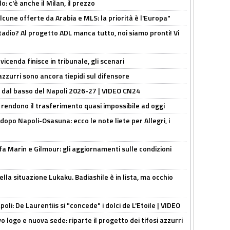
: c'è anche il Milan, il prezzo
alcune offerte da Arabia e MLS: la priorità è l'Europa"
adio? Al progetto ADL manca tutto, noi siamo pronti! Vi
icenda finisce in tribunale, gli scenari
 azzurri sono ancora tiepidi sul difensore
a dal basso del Napoli 2026-27 | VIDEO CN24
 rendono il trasferimento quasi impossibile ad oggi
dopo Napoli-Osasuna: ecco le note liete per Allegri, i
Marin e Gilmour: gli aggiornamenti sulle condizioni
lla situazione Lukaku. Badiashile è in lista, ma occhio
apoli: De Laurentiis si "concede" i dolci de L'Etoile | VIDEO
 logo e nuova sede: riparte il progetto dei tifosi azzurri