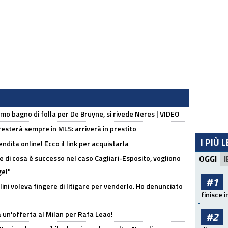
rimo bagno di folla per De Bruyne, si rivede Neres | VIDEO
sterà sempre in MLS: arriverà in prestito
I PIÙ 
ndita online! Ecco il link per acquistarla
 di cosa è successo nel caso Cagliari-Esposito, vogliono
OGGI
I
ge!"
#1
lini voleva fingere di litigare per venderlo. Ho denunciato
finisce i
 un'offerta al Milan per Rafa Leao!
#2