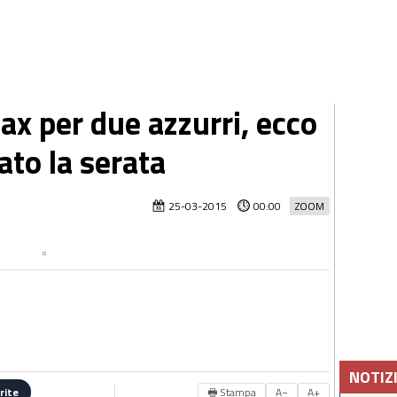
x per due azzurri, ecco
to la serata
25-03-2015
00:00
ZOOM
NOTIZ
🖶 Stampa
A−
A+
rite