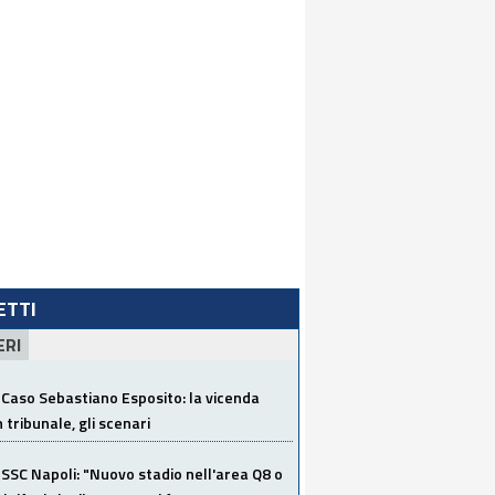
LETTI
ERI
Caso Sebastiano Esposito: la vicenda
n tribunale, gli scenari
SSC Napoli: "Nuovo stadio nell'area Q8 o