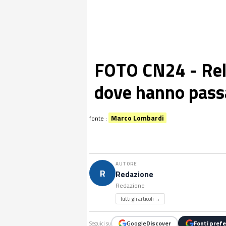
FOTO CN24 - Rela
dove hanno passa
Marco Lombardi
fonte :
AUTORE
R
Redazione
Redazione
Tutti gli articoli →
Google
Discover
Fonti prefe
Seguici su