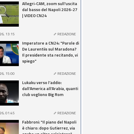
Allegri-CAM, zoom sull'uscita
dal basso del Napoli 2026-27
| VIDEO CN24
26, 13:15
REDAZIONE
Imperatore a CN24: "Parole di
De Laurentiis sul Maradona?
Il presidente sta recitando, vi
spiego"
26, 15:00
REDAZIONE
Lukaku verso l'addio:
dall'America all'Arabia, quanti
club vogliono Big Rom
26, 01:45
REDAZIONE
Fabbroni: "Il piano del Napoli
è chiaro: dopo Gutierrez, via
anche un altro calciatore"