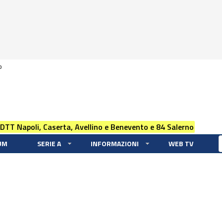
0
 DTT Napoli, Caserta, Avellino e Benevento e 84 Salerno
UM
SERIE A
INFORMAZIONI
WEB TV