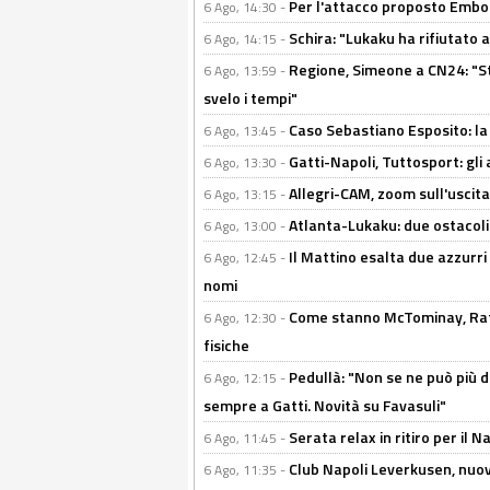
Per l'attacco proposto Embolo
6 Ago, 14:30 -
Schira: "Lukaku ha rifiutato 
6 Ago, 14:15 -
Regione, Simeone a CN24: "St
6 Ago, 13:59 -
svelo i tempi"
Caso Sebastiano Esposito: la v
6 Ago, 13:45 -
Gatti-Napoli, Tuttosport: gli
6 Ago, 13:30 -
Allegri-CAM, zoom sull'uscit
6 Ago, 13:15 -
Atlanta-Lukaku: due ostacoli
6 Ago, 13:00 -
Il Mattino esalta due azzurri 
6 Ago, 12:45 -
nomi
Come stanno McTominay, Rafa 
6 Ago, 12:30 -
fisiche
Pedullà: "Non se ne può più de
6 Ago, 12:15 -
sempre a Gatti. Novità su Favasuli"
Serata relax in ritiro per il N
6 Ago, 11:45 -
Club Napoli Leverkusen, nuovo
6 Ago, 11:35 -