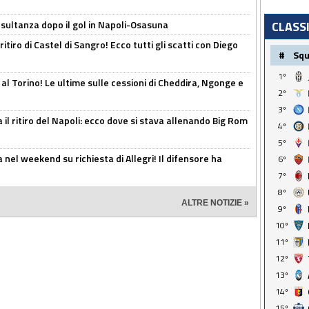
esultanza dopo il gol in Napoli-Osasuna
CLASS
ritiro di Castel di Sangro! Ecco tutti gli scatti con Diego
#
Sq
1º
 al Torino! Le ultime sulle cessioni di Cheddira, Ngonge e
2º
3º
 il ritiro del Napoli: ecco dove si stava allenando Big Rom
4º
5º
 nel weekend su richiesta di Allegri! Il difensore ha
6º
7º
8º
ALTRE NOTIZIE »
9º
10º
11º
12º
13º
14º
15º