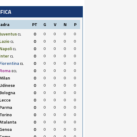
IFICA
uadra
PT
G
V
N
P
Juventus
0
0
0
0
0
CL
Lazio
0
0
0
0
0
CL
Napoli
0
0
0
0
0
CL
Inter
0
0
0
0
0
CL
Fiorentina
0
0
0
0
0
EL
Roma
0
0
0
0
0
ECL
Milan
0
0
0
0
0
Udinese
0
0
0
0
0
Bologna
0
0
0
0
0
Lecce
0
0
0
0
0
Parma
0
0
0
0
0
Torino
0
0
0
0
0
Atalanta
0
0
0
0
0
Genoa
0
0
0
0
0
Como
0
0
0
0
0