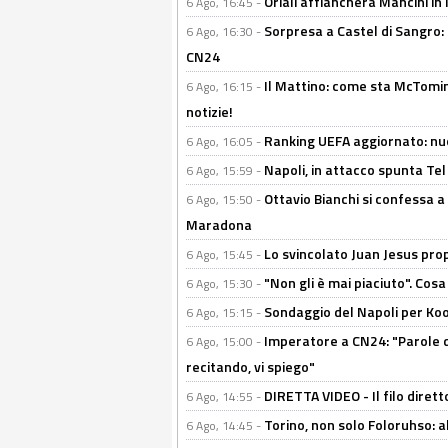
Oriali affiancherà Mancini in 
6 Ago, 16:45 -
Sorpresa a Castel di Sangro:
6 Ago, 16:30 -
CN24
Il Mattino: come sta McTomi
6 Ago, 16:15 -
notizie!
Ranking UEFA aggiornato: nuov
6 Ago, 16:05 -
Napoli, in attacco spunta Tel
6 Ago, 15:59 -
Ottavio Bianchi si confessa a 
6 Ago, 15:50 -
Maradona
Lo svincolato Juan Jesus prop
6 Ago, 15:45 -
"Non gli è mai piaciuto". Cosa
6 Ago, 15:30 -
Sondaggio del Napoli per Koop
6 Ago, 15:15 -
Imperatore a CN24: "Parole d
6 Ago, 15:00 -
recitando, vi spiego"
DIRETTA VIDEO - Il filo dirett
6 Ago, 14:55 -
Torino, non solo Foloruhso: a
6 Ago, 14:45 -