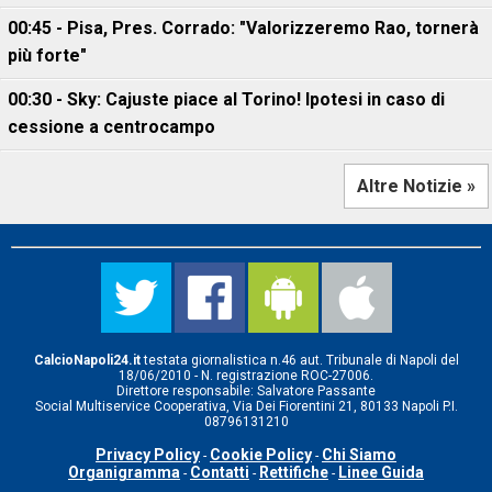
00:45 - Pisa, Pres. Corrado: "Valorizzeremo Rao, tornerà
più forte"
00:30 - Sky: Cajuste piace al Torino! Ipotesi in caso di
cessione a centrocampo
Altre Notizie »
CalcioNapoli24.it
testata giornalistica n.46 aut. Tribunale di Napoli del
18/06/2010 - N. registrazione ROC-27006.
Direttore responsabile: Salvatore Passante
Social Multiservice Cooperativa, Via Dei Fiorentini 21, 80133 Napoli P.I.
08796131210
Privacy Policy
Cookie Policy
Chi Siamo
-
-
Organigramma
Contatti
Rettifiche
Linee Guida
-
-
-