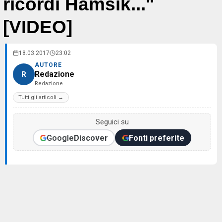
ricordi Hamsik..."
[VIDEO]
18.03.2017
23:02
AUTORE
Redazione
R
Redazione
Tutti gli articoli →
Seguici su
Google
Discover
Fonti preferite