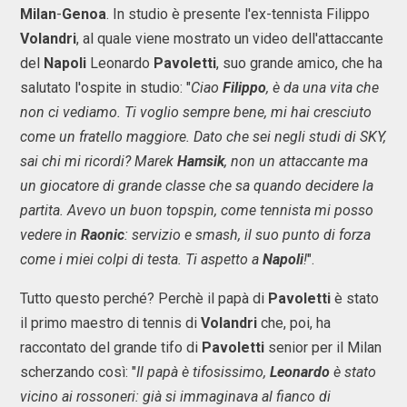
Milan
-
Genoa
. In studio è presente l'ex-tennista Filippo
Volandri
, al quale viene mostrato un video dell'attaccante
del
Napoli
Leonardo
Pavoletti
, suo grande amico, che ha
salutato l'ospite in studio: "
Ciao
Filippo
, è da una vita che
non ci vediamo. Ti voglio sempre bene, mi hai cresciuto
come un fratello maggiore. Dato che sei negli studi di SKY,
sai chi mi ricordi? Marek
Hamsik
, non un attaccante ma
un giocatore di grande classe che sa quando decidere la
partita. Avevo un buon topspin, come tennista mi posso
vedere in
Raonic
: servizio e smash, il suo punto di forza
come i miei colpi di testa. Ti aspetto a
Napoli
!
".
Tutto questo perché? Perchè il papà di
Pavoletti
è stato
il primo maestro di tennis di
Volandri
che, poi, ha
raccontato del grande tifo di
Pavoletti
senior per il Milan
scherzando così: "
Il papà è tifosissimo,
Leonardo
è stato
vicino ai rossoneri: già si immaginava al fianco di