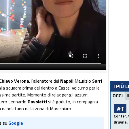
Chievo Verona
, l'allenatore del
Napoli
Maurizio
Sarri
I PIÙ 
lla squadra prima del rientro a Castel Volturno per le
ssime partite. Momento di relax per gli azzurri,
OGGI
I
zurro Leonardo
Pavoletti
si è goduto, in compagnia
#1
ima napoletano nella zona di Marechiaro.
Conte". 
Bruyne: 
e su
Google