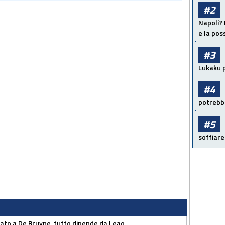
#2
Napoli? 
e la pos
#3
Lukaku p
#4
potrebbe
#5
soffiare
sato a De Bruyne, tutto dipende da Leao