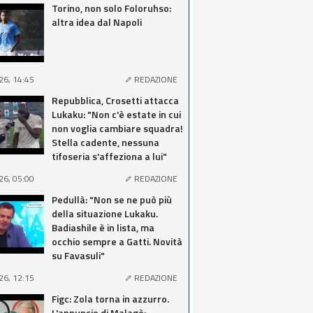
Torino, non solo Foloruhso:
altra idea dal Napoli
26, 14:45
REDAZIONE
Repubblica, Crosetti attacca
Lukaku: "Non c'è estate in cui
non voglia cambiare squadra!
Stella cadente, nessuna
tifoseria s'affeziona a lui"
26, 05:00
REDAZIONE
Pedullà: "Non se ne può più
della situazione Lukaku.
Badiashile è in lista, ma
occhio sempre a Gatti. Novità
su Favasuli"
26, 12:15
REDAZIONE
Figc: Zola torna in azzurro.
L'annuncio di Malagò: