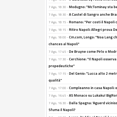
Modugno: "McTominay sta ben
7 Ago, 18:30 -
A Castel di Sangro anche Bran
7 Ago, 18:30 -
Romano: "Per costi il Napoli 
7 Ago, 18:15 -
Ritiro Napoli: Allegri prova 
7 Ago, 18:15 -
Cm.com, Longo: "Noa Lang chiu
7 Ago, 18:00 -
chances al Napoli"
De Bruyne come Pirlo o Modric
7 Ago, 17:45 -
Cerchione: "Il Napoli osserv
7 Ago, 17:30 -
propedeutiche"
Del Genio: "Lucca alto 2 metri
7 Ago, 17:15 -
qualità"
Compleanno in casa Napoli: o
7 Ago, 17:00 -
AS Monaco su Lukaku! BigRom
7 Ago, 16:45 -
Dalla Spagna: ‘Aguerd viciniss
7 Ago, 16:30 -
Sfuma il Napoli?