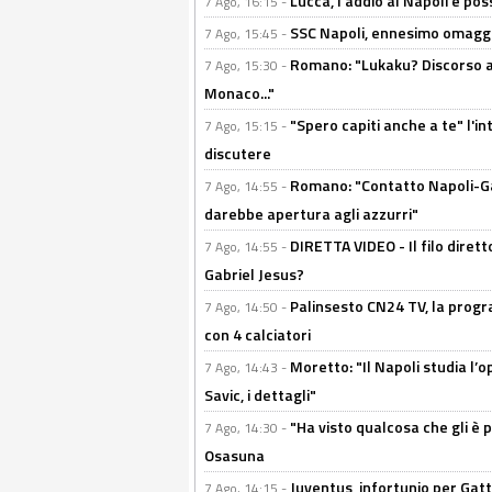
Lucca, l'addio al Napoli è poss
7 Ago, 16:15 -
SSC Napoli, ennesimo omaggi
7 Ago, 15:45 -
Romano: "Lukaku? Discorso ap
7 Ago, 15:30 -
Monaco..."
"Spero capiti anche a te" l'i
7 Ago, 15:15 -
discutere
Romano: "Contatto Napoli-Gabr
7 Ago, 14:55 -
darebbe apertura agli azzurri"
DIRETTA VIDEO - Il filo dirett
7 Ago, 14:55 -
Gabriel Jesus?
Palinsesto CN24 TV, la progr
7 Ago, 14:50 -
con 4 calciatori
Moretto: "Il Napoli studia l’o
7 Ago, 14:43 -
Savic, i dettagli"
"Ha visto qualcosa che gli è 
7 Ago, 14:30 -
Osasuna
Juventus, infortunio per Gatti
7 Ago, 14:15 -