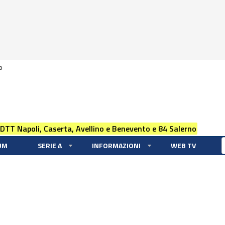
0
 DTT Napoli, Caserta, Avellino e Benevento e 84 Salerno
UM
SERIE A
INFORMAZIONI
WEB TV