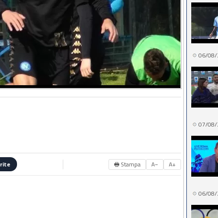
06/08/
07/08/
🖶 Stampa
A−
A+
rite
06/08/