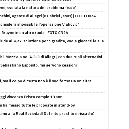
e, svelata la natura del problema fisico"
chini, agente di Allegri (e Gabriel Jesus) | FOTO CN24
considera impossibile l'operazione Vlahovic"
De Bruyne in un altro ruolo | FOTO CN24
de all'Ajax: soluzione poco gradita, vuole giocarsi le sue
? Mezz'ala nel 4-3-3 di Allegri, con due ruoli alternativi
a Sebastiano Esposito, ma servono cessioni
, ma il colpo di testa non è il suo forte! Ha un'altra
ggi Vincenzo Prisco compie 18 anni
 ha messo tutte le proposte in stand-by
imo alla Real Sociedad! Definito prestito e riscatto’.