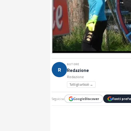
AUTORE
R
Redazione
Redazione
Tutti gli articoli →
Google
Discover
Fonti prefe
Seguici su