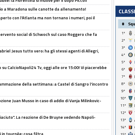
ibile: la Fiorentina si muove per il dopo Piccoli
o a Maradona sulle canotte da allenamento!
CLASS
erto con l'Atlanta ma non tornano i numeri, poi il
#
Sq
1º
ntervento social di Schwoch sul caso Roggero che fa
2º
3º
iel Jesus tutto vero: ha gli stessi agenti di Allegri,
4º
5º
o su CalcioNapoli24 Tv, oggi alle ore 15:00! Vi piacerebbe
6º
7º
ammazione della settimana: a Castel di Sangro l'incontro
8º
9º
10º
pzione Juan Musso in caso di addio di Vanja Milinkovic-
11º
12º
piaciuto". La reazione di De Bruyne vedendo Napoli-
13º
14º
 in tournée: cosa filtra
15º