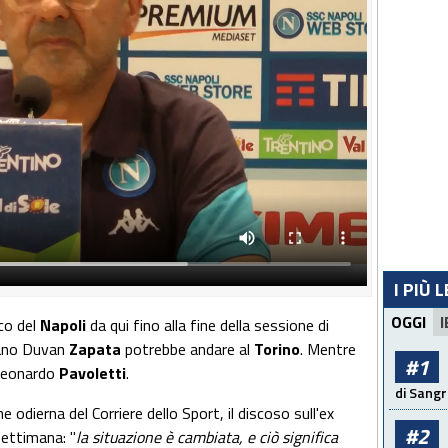
I PIÙ 
OGGI
I
co del
Napoli
da qui fino alla fine della sessione di
iano Duvan
Zapata
potrebbe andare al
Torino
. Mentre
#1
 Leonardo
Pavoletti
.
di Sangr
odierna del Corriere dello Sport, il discoso sull'ex
#2
settimana: "
la situazione è cambiata, e ciò significa