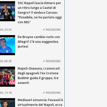
SSC Napoli lascia Dimaro per
un ritiro lungo a Castel di
Sangro? Il sindaco Caruso:
"Possibile, ne ho parlato oggi
con ADL"
26, 23:35
REDAZIONE
De Bruyne cambia ruolo con
Allegri? C'è una suggestiva
ipotesi
26, 08:30
REDAZIONE
Napoli-Osasuna, i convocati
degli spagnoli: l'ex Crotone
Budimir guida il gruppo, tre
assenti
26, 13:16
REDAZIONE
Mediaset annuncia: Favasuli è
virtualmente del Napoli, ecco