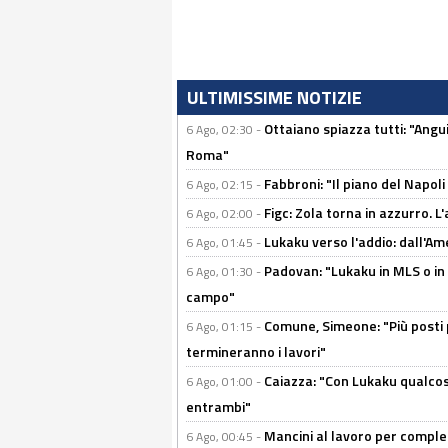
ULTIMISSIME NOTIZIE
Ottaiano spiazza tutti: "Ang
6 Ago, 02:30 -
Roma"
Fabbroni: "Il piano del Napoli
6 Ago, 02:15 -
Figc: Zola torna in azzurro. L
6 Ago, 02:00 -
Lukaku verso l'addio: dall'Am
6 Ago, 01:45 -
Padovan: "Lukaku in MLS o in
6 Ago, 01:30 -
campo"
Comune, Simeone: "Più posti
6 Ago, 01:15 -
termineranno i lavori"
Caiazza: "Con Lukaku qualcos
6 Ago, 01:00 -
entrambi"
Mancini al lavoro per completa
6 Ago, 00:45 -