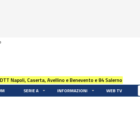
0
 DTT Napoli, Caserta, Avellino e Benevento e 84 Salerno
UM
SERIE A
INFORMAZIONI
WEB TV