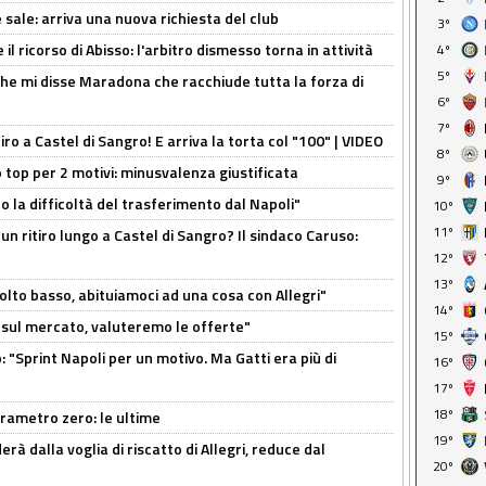
 sale: arriva una nuova richiesta del club
3º
il ricorso di Abisso: l'arbitro dismesso torna in attività
4º
5º
 che mi disse Maradona che racchiude tutta la forza di
6º
7º
tiro a Castel di Sangro! E arriva la torta col "100" | VIDEO
8º
 top per 2 motivi: minusvalenza giustificata
9º
to la difficoltà del trasferimento dal Napoli"
10º
11º
un ritiro lungo a Castel di Sangro? Il sindaco Caruso:
12º
13º
olto basso, abituiamoci ad una cosa con Allegri"
14º
 è sul mercato, valuteremo le offerte"
15º
: "Sprint Napoli per un motivo. Ma Gatti era più di
16º
17º
18º
arametro zero: le ultime
19º
à dalla voglia di riscatto di Allegri, reduce dal
20º