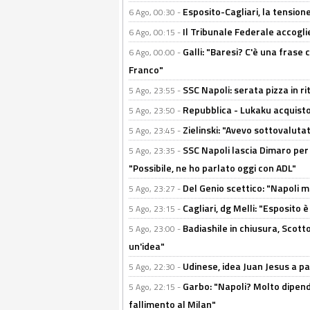
Esposito-Cagliari, la tensione
6 Ago, 00:30 -
Il Tribunale Federale accoglie 
6 Ago, 00:15 -
Galli: "Baresi? C'è una frase
6 Ago, 00:00 -
Franco"
SSC Napoli: serata pizza in ri
5 Ago, 23:55 -
Repubblica - Lukaku acquisto
5 Ago, 23:50 -
Zielinski: "Avevo sottovaluta
5 Ago, 23:45 -
SSC Napoli lascia Dimaro per 
5 Ago, 23:35 -
"Possibile, ne ho parlato oggi con ADL"
Del Genio scettico: "Napoli m
5 Ago, 23:27 -
Cagliari, dg Melli: "Esposito
5 Ago, 23:15 -
Badiashile in chiusura, Scotto
5 Ago, 23:00 -
un'idea"
Udinese, idea Juan Jesus a p
5 Ago, 22:30 -
Garbo: "Napoli? Molto dipender
5 Ago, 22:15 -
fallimento al Milan"