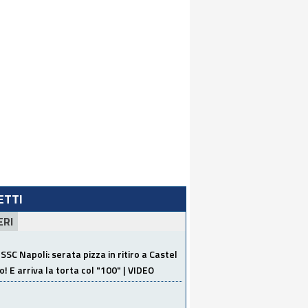
LETTI
ERI
SSC Napoli: serata pizza in ritiro a Castel
o! E arriva la torta col "100" | VIDEO