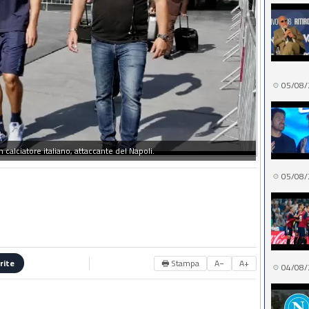
05/08/
 calciatore italiano, attaccante del Napoli.
05/08/
🖶 Stampa
A−
A+
rite
04/08/