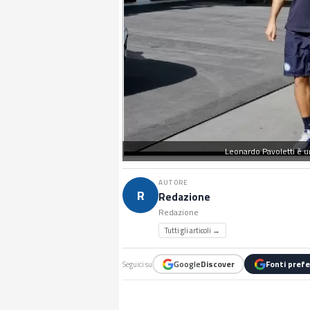
Leonardo Pavoletti è un
AUTORE
R
Redazione
Redazione
Tutti gli articoli →
Google
Discover
Fonti prefe
Seguici su