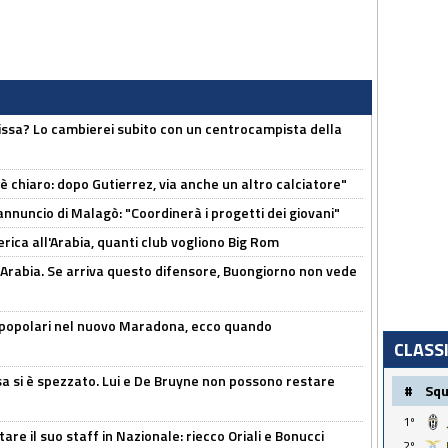
uissa? Lo cambierei subito con un centrocampista della
 è chiaro: dopo Gutierrez, via anche un altro calciatore"
'annuncio di Malagò: "Coordinerà i progetti dei giovani"
erica all'Arabia, quanti club vogliono Big Rom
 Arabia. Se arriva questo difensore, Buongiorno non vede
 popolari nel nuovo Maradona, ecco quando
CLASS
a si è spezzato. Lui e De Bruyne non possono restare
#
Sq
1º
re il suo staff in Nazionale: riecco Oriali e Bonucci
2º